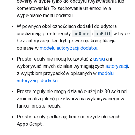
otwarty w trybie tylko do odczytu (wyświetlania lub
komentowania). To zachowanie uniemożliwia
wypełnianie menu dodatku.
W pewnych okolicznościach dodatki do edytora
uruchamiają proste reguły
onOpen
i
onEdit
w trybie
bez autoryzacji. Ten tryb powoduje komplikacje
opisane w
modelu autoryzacji dodatku
.
Proste reguły nie mogą korzystać z
usług
ani
wykonywać innych działań wymagających
autoryzacji
,
z wyjątkiem przypadków opisanych w
modelu
autoryzacji dodatku
.
Proste reguły nie mogą działać dłużej niż 30 sekund.
Zminimalizuj ilość przetwarzania wykonywanego w
funkcji prostej reguły.
Proste reguły podlegają limitom przydziału reguł
Apps Script
.