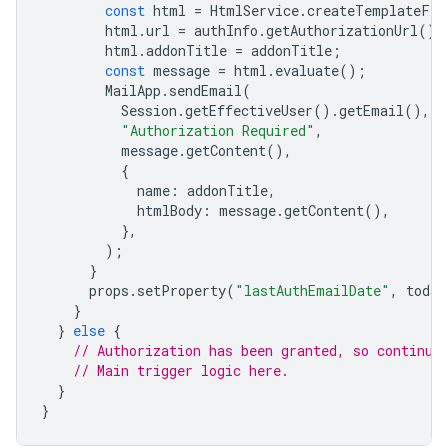
const
html
=
HtmlService
.
createTemplateFro
html
.
url
=
authInfo
.
getAuthorizationUrl
();
html
.
addonTitle
=
addonTitle
;
const
message
=
html
.
evaluate
();
MailApp
.
sendEmail
(
Session
.
getEffectiveUser
().
getEmail
(),
"Authorization Required"
,
message
.
getContent
(),
{
name
:
addonTitle
,
htmlBody
:
message
.
getContent
(),
},
);
}
props
.
setProperty
(
"lastAuthEmailDate"
,
today
}
}
else
{
// Authorization has been granted, so continue
// Main trigger logic here.
}
}