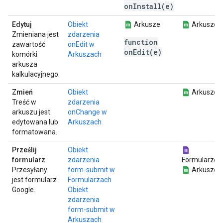
onInstall(e)
Edytuj
Obiekt
Arkusze
Arkusze
Zmieniana jest
zdarzenia
function
zawartość
onEdit w
onEdit(e)
komórki
Arkuszach
arkusza
kalkulacyjnego.
Zmień
Obiekt
Arkusze
Treść w
zdarzenia
arkuszu jest
onChange w
edytowana lub
Arkuszach
formatowana.
Prześlij
Obiekt
formularz
zdarzenia
Formularze
Przesyłany
form-submit w
Arkusze
jest formularz
Formularzach
Google.
Obiekt
zdarzenia
form-submit w
Arkuszach