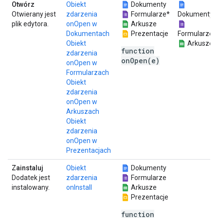
Otwórz
Obiekt
Dokumenty
Otwierany jest
zdarzenia
Formularze*
Dokumenty
plik edytora.
onOpen w
Arkusze
Dokumentach
Prezentacje
Formularze
Obiekt
Arkusze
function
zdarzenia
onOpen(e)
onOpen w
Formularzach
Obiekt
zdarzenia
onOpen w
Arkuszach
Obiekt
zdarzenia
onOpen w
Prezentacjach
Zainstaluj
Obiekt
Dokumenty
Dodatek jest
zdarzenia
Formularze
instalowany.
onInstall
Arkusze
Prezentacje
function