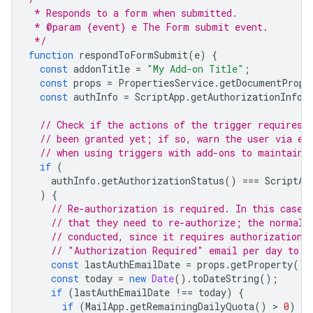
 * Responds to a form when submitted.
 * @param {event} e The Form submit event.
 */
function
respondToFormSubmit
(
e
)
{
const
addonTitle
=
"My Add-on Title"
;
const
props
=
PropertiesService
.
getDocumentPrope
const
authInfo
=
ScriptApp
.
getAuthorizationInfo
(
// Check if the actions of the trigger requires 
// been granted yet; if so, warn the user via em
// when using triggers with add-ons to maintain 
if
(
authInfo
.
getAuthorizationStatus
()
===
ScriptAp
)
{
// Re-authorization is required. In this case,
// that they need to re-authorize; the normal 
// conducted, since it requires authorization 
// "Authorization Required" email per day to a
const
lastAuthEmailDate
=
props
.
getProperty
(
"l
const
today
=
new
Date
().
toDateString
();
if
(
lastAuthEmailDate
!==
today
)
{
if
(
MailApp
.
getRemainingDailyQuota
()
 > 
0
)
{