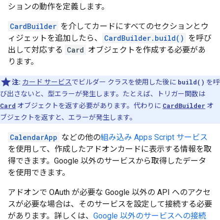
ションの動作を定義します。
CardBuilder
を介してカードにすべてのセクションとウ
ィジェットを追加したら、
CardBuilder.build()
を呼び
出して対応する
Card
オブジェクトを作成する必要があ
ります。
注:
カード サービス
でビルダー クラスを使用した後に
build()
を呼
び出さないと、型エラーが発生します。たとえば、トリガー関数は
Card
オブジェクトを返す必要があります。代わりに
CardBuilder
オ
ブジェクトを返すと、エラーが発生します。
CalendarApp
などの他の
組み込み Apps Script サービス
を使用して、作成したアドオンカードに表示する情報を取
得できます。Google 以外のサービスから取得したデータ
を使用できます。
アドオンで OAuth が必要な Google 以外の API へのアクセ
スが必要な場合は、そのサービスを設定して接続する必要
があります。詳しくは、
Google 以外のサービスへの接続