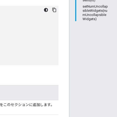
setId(id)
setNumUncollap
sibleWidgets(nu
mUncollapsible
Widgets)
をこのセクションに追加します。