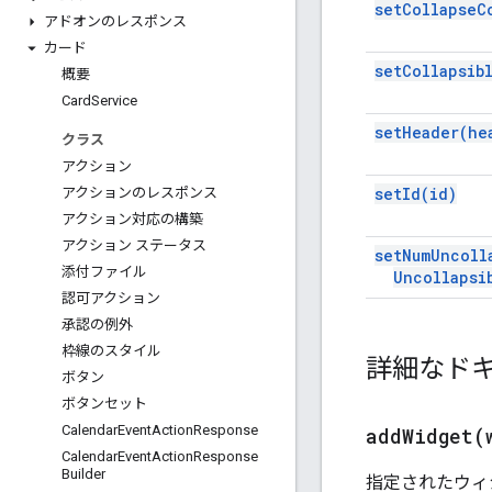
set
Collapse
C
アドオンのレスポンス
カード
set
Collapsib
概要
Card
Service
set
Header(
he
クラス
アクション
set
Id(
id)
アクションのレスポンス
アクション対応の構築
アクション ステータス
set
Num
Uncoll
添付ファイル
Uncollapsi
認可アクション
承認の例外
枠線のスタイル
詳細なド
ボタン
ボタンセット
Calendar
Event
Action
Response
addWidget(
Calendar
Event
Action
Response
Builder
指定されたウィ