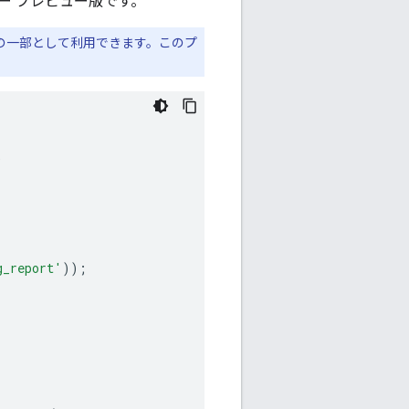
ロッパー プレビュー版です。
の一部として利用できます。このプ
)
g_report'
));