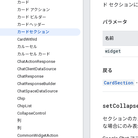
カード
ド セクションに
カード アクション
カード ビルダー
パラメータ
カードヘッダー
カードセクション
名前
Card
With
Id
カルーセル
widget
カルーセル カード
Chat
Action
Response
Chat
Client
Data
Source
戻る
Chat
Response
CardSection
Chat
Response
Builder
Chat
Space
Data
Source
Chip
setCollaps
Chip
List
Collapse
Control
セクションのカ
列
な場合にのみ表
列
Common
Widget
Action