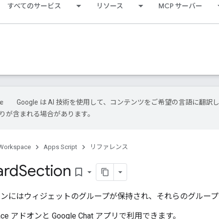
すべてのサービス
リソース
MCP サーバー
Google は AI 技術を使用して、コンテンツをご希望の言語に翻訳
は誤りが含まれる場合があります。
Workspace
Apps Script
リファレンス
ard
Section
bookmark_border
ョンにはウィジェットのグループが保持され、それらのグルー
kspace アドオンと Google Chat アプリで利用できます。