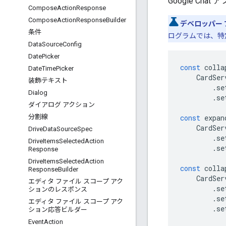
Google Ch
Compose
Action
Response
Compose
Action
Response
Builder
デベロッパー 
条件
ログラムでは、特
Data
Source
Config
Date
Picker
const
colla
Date
Time
Picker
CardSer
装飾テキスト
.
se
Dialog
.
se
ダイアログ アクション
const
expan
分割線
CardSer
Drive
Data
Source
Spec
.
se
Drive
Items
Selected
Action
.
se
Response
Drive
Items
Selected
Action
const
colla
Response
Builder
CardSer
エディタ ファイル スコープ アク
.
se
ションのレスポンス
.
se
エディタ ファイル スコープ アク
.
se
ション応答ビルダー
Event
Action