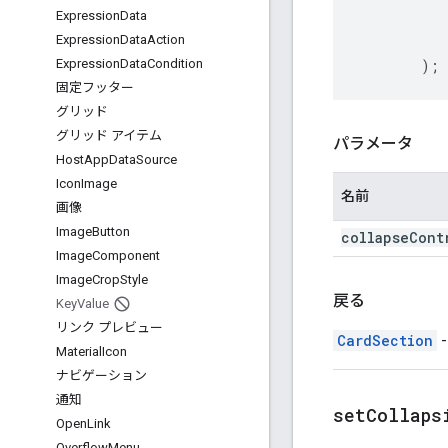
Expression
Data
Expression
Data
Action
);
Expression
Data
Condition
固定フッター
グリッド
グリッド アイテム
パラメータ
Host
App
Data
Source
Icon
Image
名前
画像
Image
Button
collapse
Cont
Image
Component
Image
Crop
Style
戻る
Key
Value
リンク プレビュー
CardSection
Material
Icon
ナビゲーション
通知
setCollaps
Open
Link
Overflow
Menu