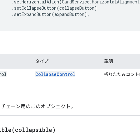
.
setHorizontalAlign
(
CardService
.
HorizontalAlignment
.
setCollapseButton
(
collapseButton
)
.
setExpandButton
(
expandButton
),
タイプ
説明
rol
Collapse
Control
折りたたみコント
- チェーン用のこのオブジェクト。
ible(
collapsible)