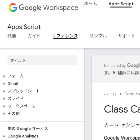
ホーム
Apps Script
Workspace
概要
Apps Script
Google Workspace サービス
概要
ガイド
リファレンス
サンプル
サポート
管理コンソール
Calendar
チャット
ドキュメント
Drive
す。AI 翻訳に
フォーム
Gmail
スプレッドシート
ホーム
Google 
スライド
Class C
ワークスペース
その他
.
.
.
カード セクシ
他の Google サービス
Google Analytics
Google Wor