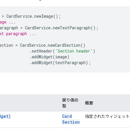
=
CardService
.
newImage
();
age ...
aragraph
=
CardService
.
newTextParagraph
();
xt paragraph ...
ection
=
CardService
.
newCardSection
()
.
setHeader
(
'Section header'
)
.
addWidget
(
image
)
.
addWidget
(
textParagraph
);
戻り値の
概要
型
dget)
Card
指定されたウィジェット
Section