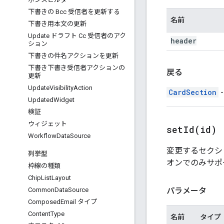
下書きの Bcc 受信者を更新する
名前
下書き用本文の更新
Update ドラフト Cc 受信者のアク
header
ション
下書きの件名アクションを更新
下書き下書き受信者アクションの
戻る
更新
Update
Visibility
Action
CardSection
Updated
Widget
検証
ウィジェット
setId(
id)
Workflow
Data
Source
変更するセクシ
列挙型
オンでのみサポ
枠線の種類
Chip
List
Layout
パラメータ
Common
Data
Source
Composed
Email タイプ
Content
Type
名前
タイプ