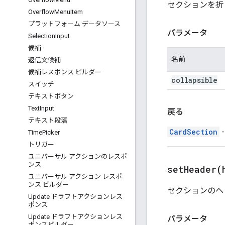
セクションを折
Overflow
Menu
Item
プラットフォーム データソース
パラメータ
Selection
Input
候補
名前
返信文候補
候補レスポンス ビルダー
collapsible
スイッチ
テキストボタン
Text
Input
戻る
テキスト段落
CardSection
Time
Picker
トリガー
ユニバーサル アクションのレスポ
ンス
setHeader(
ユニバーサル アクション レスポ
ンス ビルダー
セクションのヘ
Update ドラフトアクションレス
ポンス
Update ドラフトアクションレス
パラメータ
ポンスビルダー