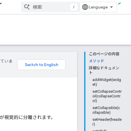
/
このページの内容
していま
メソッド
詳細なドキュメン
ト
addWidget(widg
et)
setCollapseContr
ol(collapseContr
ol)
setCollapsible(c
ollapsible)
プが視覚的に分離されます。
setHeader(heade
r)