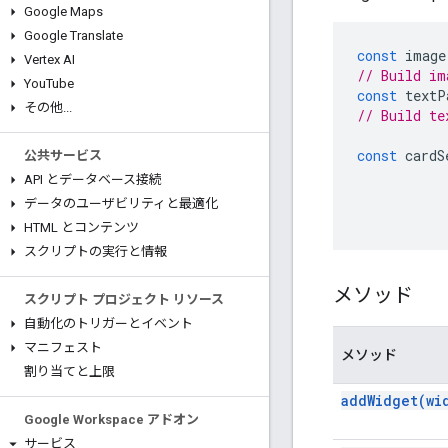
Google Maps
Google Translate
const
image
Vertex AI
// Build im
You
Tube
const
textP
その他
.
.
.
// Build te
const
cardS
公共サービス
API とデータベース接続
データのユーザビリティと最適化
HTML とコンテンツ
スクリプトの実行と情報
メソッド
スクリプト プロジェクト リソース
自動化のトリガーとイベント
マニフェスト
メソッド
割り当てと上限
add
Widget(
wi
Google Workspace アドオン
サービス