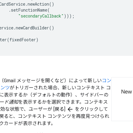
CardService
.
newAction
()
.
setFunctionName
(
"secondaryCallback"
)));
ervice
.
newCardBuilder
()
ter
(
fixedFooter
)
Gmail メッセージを開くなど）によって新しい
コン
テンツ
がトリガーされた場合、新しいコンテキスト コ
に表示するか（デフォルトの動作）、サイドバーの
ード通知
を表示するかを選択できます。コンテキス
arrow_back
効な状態で、ユーザーが [戻る]
をクリックして
戻ると、コンテキスト コンテンツを再度見つけられ
クカードが表示されます。