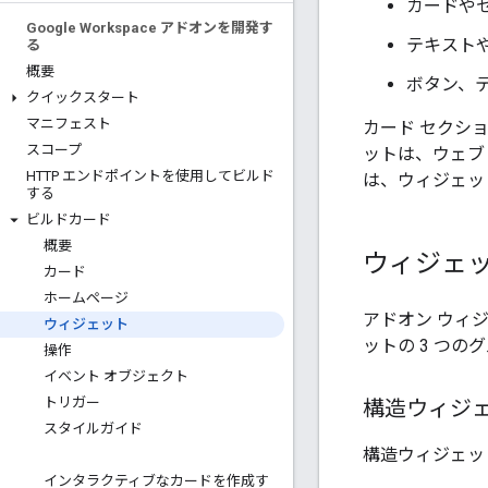
カードや
Google Workspace アドオンを開発す
テキスト
る
概要
ボタン、
クイックスタート
マニフェスト
カード セクシ
スコープ
ットは、ウェブ
HTTP エンドポイントを使用してビルド
は、ウィジェッ
する
ビルドカード
概要
ウィジェ
カード
ホームページ
アドオン ウィ
ウィジェット
ットの 3 つの
操作
イベント オブジェクト
トリガー
構造ウィジ
スタイルガイド
構造ウィジェッ
インタラクティブなカードを作成す