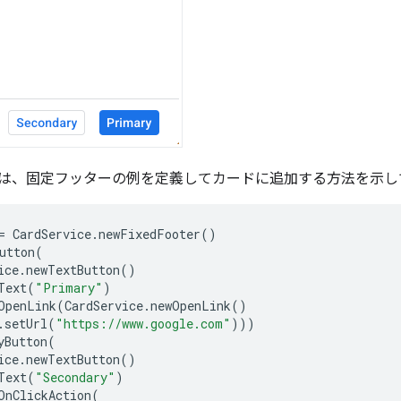
は、固定フッターの例を定義してカードに追加する方法を示し
=
CardService
.
newFixedFooter
()
utton
(
ice
.
newTextButton
()
Text
(
"Primary"
)
OpenLink
(
CardService
.
newOpenLink
()
.
setUrl
(
"https://www.google.com"
)))
yButton
(
ice
.
newTextButton
()
Text
(
"Secondary"
)
OnClickAction
(