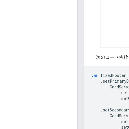
次のコード抜粋
var
fixedFooter
.
setPrimaryB
CardServ
.
set
.
set
.
setSecondar
CardServ
.
set
.
set