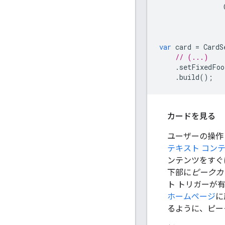
var
card
=
CardS
// (...)
.
setFixedFoo
.
build
();
カードを見る
ユーザーの操作（
テキスト コン
ンテンツをすぐ
下部に
ピークカ
ト トリガーが有
ホームページ
に
るように、ピー