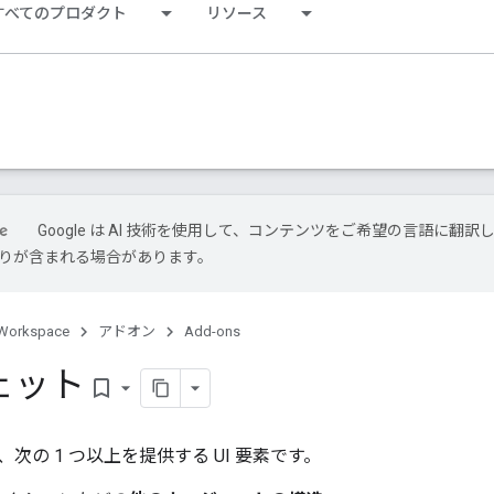
すべてのプロダクト
リソース
Google は AI 技術を使用して、コンテンツをご希望の言語に翻訳
は誤りが含まれる場合があります。
Workspace
アドオン
Add-ons
ェット
bookmark_border
次の 1 つ以上を提供する UI 要素です。