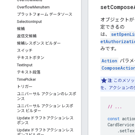
setCompose
Overflow
Menu
Item
プラットフォーム データソース
オブジェクトが
Selection
Input
定できるの
候補
は、
setOpenLi
返信文候補
etAuthorizati
候補レスポンス ビルダー
みです。
スイッチ
テキストボタン
Action
パラメ
Text
Input
ComposeActio
テキスト段落
Time
Picker
注
: このメソ
トリガー
を、アクションの完了時
ユニバーサル アクションのレスポ
ンス
// ...
ユニバーサル アクション レスポ
ンス ビルダー
const
actio
Update ドラフトアクションレス
ポンス
CardService
.
setTex
Update ドラフトアクションレス
ポンスビルダー