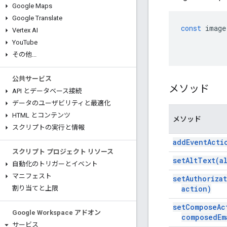
Google Maps
Google Translate
const
image
Vertex AI
You
Tube
その他
.
.
.
公共サービス
メソッド
API とデータベース接続
データのユーザビリティと最適化
HTML とコンテンツ
メソッド
スクリプトの実行と情報
add
Event
Acti
スクリプト プロジェクト リソース
set
Alt
Text(
a
自動化のトリガーとイベント
マニフェスト
set
Authoriza
action)
割り当てと上限
set
Compose
Ac
Google Workspace アドオン
composed
Em
サービス