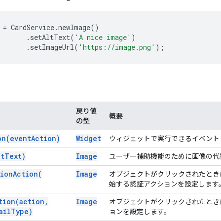
=
CardService
.
newImage
()
.
setAltText
(
'A nice image'
)
.
setImageUrl
(
'https://image.png'
);
戻り値
概要
の型
on(
event
Action)
Widget
ウィジェットで実行できるイベント
lt
Text)
Image
ユーザー補助機能のために画像の代
tion
Action(
Image
オブジェクトがクリックされたときに
始する認証アクションを設定します
tion(
action
,
Image
オブジェクトがクリックされたとき
ail
Type)
ョンを設定します。