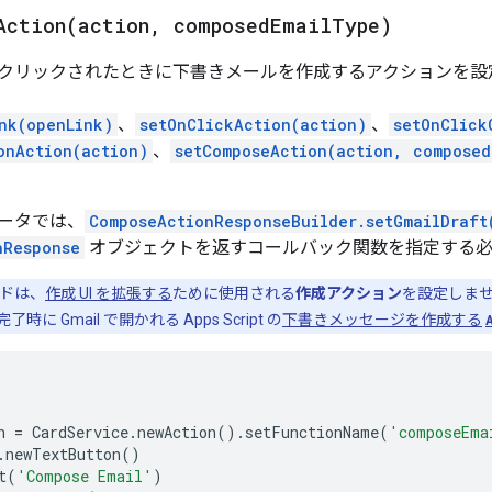
Action(
action
,
composed
Email
Type)
クリックされたときに下書きメールを作成するアクションを設定
nk(openLink)
、
setOnClickAction(action)
、
setOnClick
onAction(action)
、
setComposeAction(action, composed
ータでは、
ComposeActionResponseBuilder.setGmailDraft
nResponse
オブジェクトを返すコールバック関数を指定する必
ッドは、
作成 UI を拡張する
ために使用される
作成アクション
を設定しませ
に Gmail で開かれる Apps Script の
下書きメッセージを作成する
n
=
CardService
.
newAction
().
setFunctionName
(
'composeEma
.
newTextButton
()
t
(
'Compose Email'
)