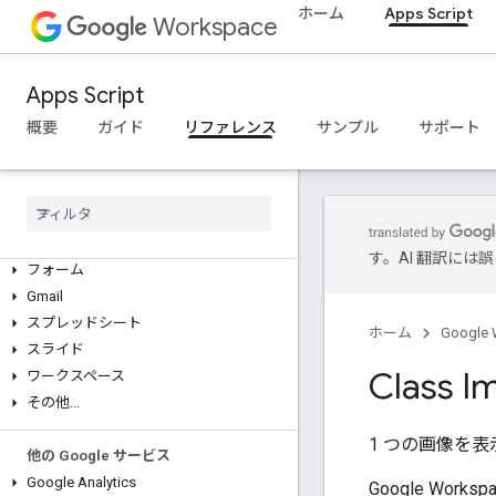
ホーム
Apps Script
Workspace
概要
Apps Script
Google Workspace サービス
概要
ガイド
リファレンス
サンプル
サポート
管理コンソール
Calendar
チャット
ドキュメント
Drive
す。AI 翻訳に
フォーム
Gmail
スプレッドシート
ホーム
Google 
スライド
Class I
ワークスペース
その他
.
.
.
1 つの画像を
他の Google サービス
Google Analytics
Google Wor