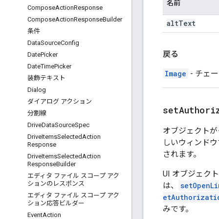
名前
Compose
Action
Response
Compose
Action
Response
Builder
alt
Text
条件
Data
Source
Config
戻る
Date
Picker
Date
Time
Picker
Image
- チェ
装飾テキスト
Dialog
ダイアログ アクション
setAuthori
分割線
Drive
Data
Source
Spec
オブジェクトが
Drive
Items
Selected
Action
しいウィンドウ
Response
されます。
Drive
Items
Selected
Action
Response
Builder
UI オブジェク
エディタ ファイル スコープ アク
ションのレスポンス
は、
setOpenLi
エディタ ファイル スコープ アク
etAuthorizati
ション応答ビルダー
みです。
Event
Action