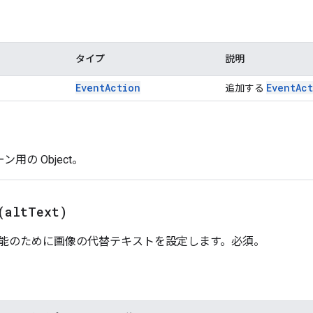
タイプ
説明
Event
Action
Event
Ac
追加する
ン用の Object。
(
alt
Text)
能のために画像の代替テキストを設定します。必須。