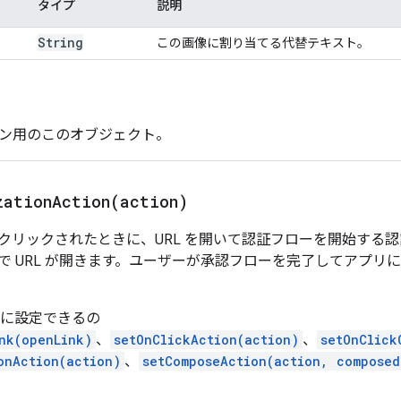
タイプ
説明
String
この画像に割り当てる代替テキスト。
ーン用のこのオブジェクト。
zationAction(
action)
クリックされたときに、URL を開いて認証フローを開始する
で URL が開きます。ユーザーが承認フローを完了してアプリ
トに設定できるの
nk(openLink)
、
setOnClickAction(action)
、
setOnClick
onAction(action)
、
setComposeAction(action, composed