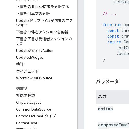
.
setCom
下書きの Bcc 受信者を更新する
// ...
下書き用本文の更新
Update ドラフト Cc 受信者のアク
function
co
ション
const
thr
下書きの件名アクションを更新
const
dra
下書き下書き受信者アクションの
return
Ca
更新
.
setG
Update
Visibility
Action
.
buil
Updated
Widget
}
検証
ウィジェット
Workflow
Data
Source
パラメータ
列挙型
枠線の種類
名前
Chip
List
Layout
action
Common
Data
Source
Composed
Email タイプ
Content
Type
composed
Emai