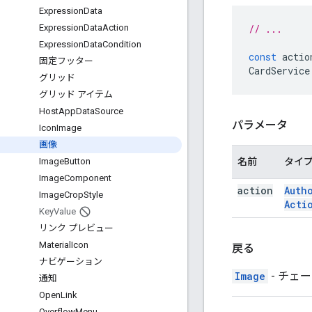
Expression
Data
// ...
Expression
Data
Action
Expression
Data
Condition
const
actio
固定フッター
CardService
グリッド
グリッド アイテム
Host
App
Data
Source
パラメータ
Icon
Image
画像
名前
タイ
Image
Button
Image
Component
action
Auth
Image
Crop
Style
Acti
Key
Value
リンク プレビュー
Material
Icon
戻る
ナビゲーション
Image
- チェ
通知
Open
Link
Overflow
Menu