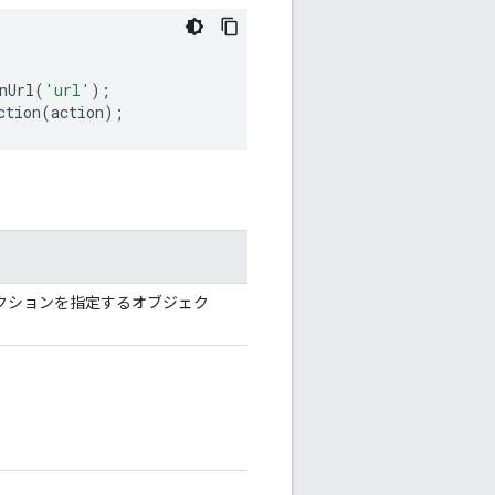
nUrl
(
'url'
);
ction
(
action
);
クションを指定するオブジェク