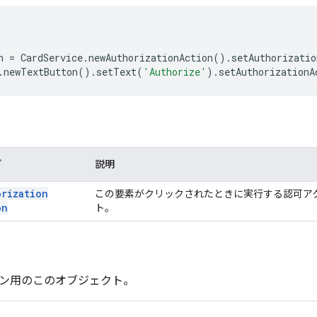
n
=
CardService
.
newAuthorizationAction
().
setAuthorizatio
.
newTextButton
().
setText
(
'Authorize'
).
setAuthorizationA
プ
説明
orization
この要素がクリックされたときに実行する認可ア
on
ト。
ーン用のこのオブジェクト。