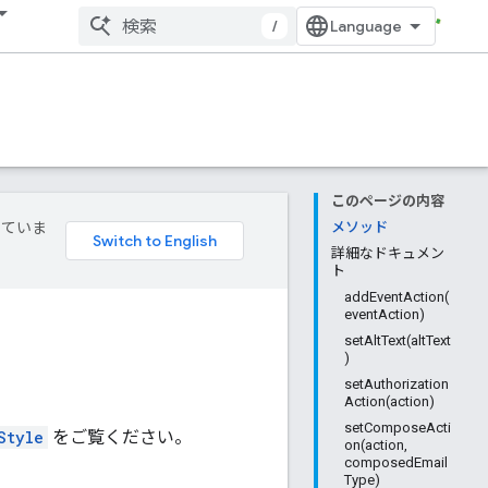
/
このページの内容
していま
メソッド
詳細なドキュメン
ト
addEventAction(
eventAction)
setAltText(altText
)
setAuthorization
Action(action)
setComposeActi
Style
をご覧ください。
on(action,
composedEmail
Type)