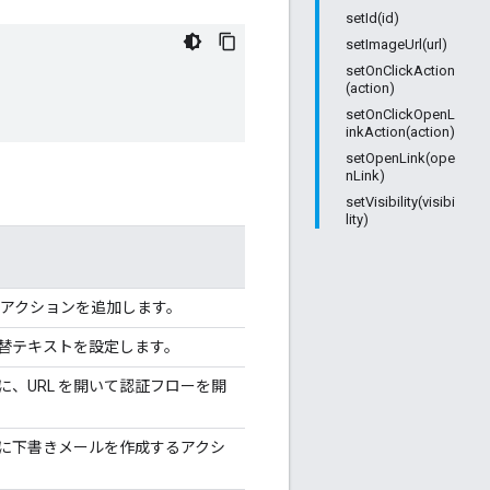
setId(id)
setImageUrl(url)
setOnClickAction
(action)
setOnClickOpenL
inkAction(action)
setOpenLink(ope
nLink)
setVisibility(visibi
lity)
 アクションを追加します。
替テキストを設定します。
、URL を開いて認証フローを開
。
に下書きメールを作成するアクシ