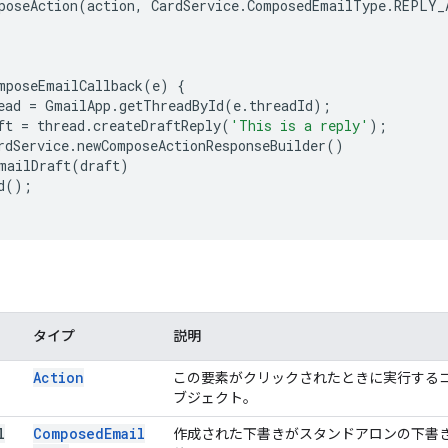
poseAction
(
action
,
CardService
.
ComposedEmailType
.
REPLY_
mposeEmailCallback
(
e
)
{
ead
=
GmailApp
.
getThreadById
(
e
.
threadId
);
ft
=
thread
.
createDraftReply
(
'This is a reply'
);
rdService
.
newComposeActionResponseBuilder
()
mailDraft
(
draft
)
d
();
タイプ
説明
Action
この要素がクリックされたときに実行するコ
ブジェクト。
l
Composed
Email
作成された下書きがスタンドアロンの下書