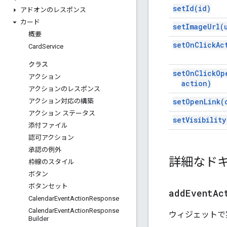
set
Id(
id)
アドオンのレスポンス
カード
set
Image
Url(
概要
set
On
Click
Ac
Card
Service
クラス
set
On
Click
Op
アクション
action)
アクションのレスポンス
set
Open
Link(
アクション対応の構築
アクション ステータス
set
Visibility
添付ファイル
認可アクション
承認の例外
詳細なド
枠線のスタイル
ボタン
ボタンセット
addEventAc
Calendar
Event
Action
Response
Calendar
Event
Action
Response
ウィジェットで
Builder