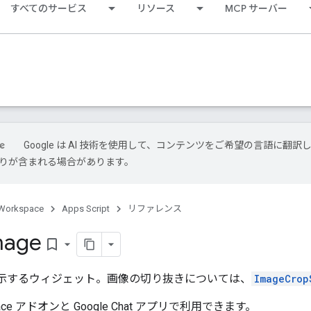
すべてのサービス
リソース
MCP サーバー
Google は AI 技術を使用して、コンテンツをご希望の言語に翻訳
は誤りが含まれる場合があります。
Workspace
Apps Script
リファレンス
mage
bookmark_border
表示するウィジェット。画像の切り抜きについては、
ImageCrop
kspace アドオンと Google Chat アプリで利用できます。