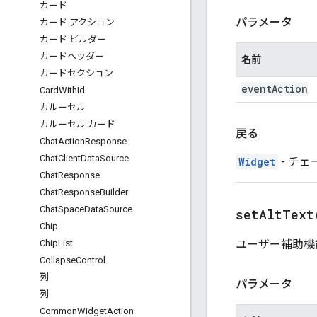
カード
パラメータ
カード アクション
カード ビルダー
カードヘッダー
名前
カードセクション
event
Action
Card
With
Id
カルーセル
カルーセル カード
戻る
Chat
Action
Response
Chat
Client
Data
Source
Widget
- チェー
Chat
Response
Chat
Response
Builder
Chat
Space
Data
Source
setAltText
Chip
ユーザー補助機
Chip
List
Collapse
Control
列
パラメータ
列
Common
Widget
Action