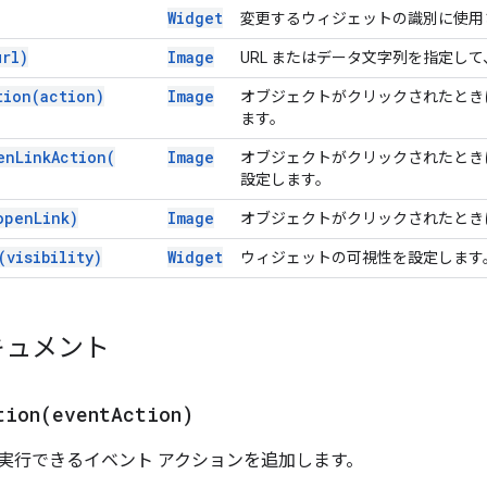
Widget
変更するウィジェットの識別に使用さ
url)
Image
URL またはデータ文字列を指定し
tion(
action)
Image
オブジェクトがクリックされたとき
ます。
en
Link
Action(
Image
オブジェクトがクリックされたときに
設定します。
open
Link)
Image
オブジェクトがクリックされたときに
(
visibility)
Widget
ウィジェットの可視性を設定します
キュメント
tion(
event
Action)
実行できるイベント アクションを追加します。