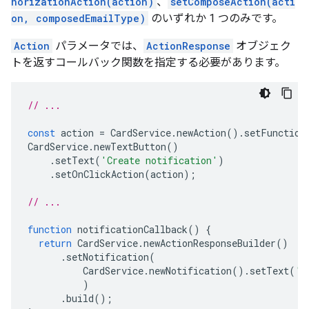
horizationAction(action)
、
setComposeAction(acti
on, composedEmailType)
のいずれか 1 つのみです。
Action
パラメータでは、
ActionResponse
オブジェク
トを返すコールバック関数を指定する必要があります。
// ...
const
action
=
CardService
.
newAction
().
setFunction
CardService
.
newTextButton
()
.
setText
(
'Create notification'
)
.
setOnClickAction
(
action
);
// ...
function
notificationCallback
()
{
return
CardService
.
newActionResponseBuilder
()
.
setNotification
(
CardService
.
newNotification
().
setText
(
'S
)
.
build
();