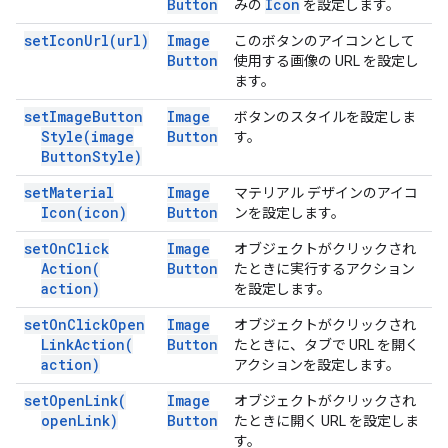
Button
Icon
みの
を設定します。
set
Icon
Url(
url)
Image
このボタンのアイコンとして
Button
使用する画像の URL を設定し
ます。
set
Image
Button
Image
ボタンのスタイルを設定しま
Style(
image
Button
す。
Button
Style)
set
Material
Image
マテリアル デザインのアイコ
Icon(
icon)
Button
ンを設定します。
set
On
Click
Image
オブジェクトがクリックされ
Action(
Button
たときに実行するアクション
action)
を設定します。
set
On
Click
Open
Image
オブジェクトがクリックされ
Link
Action(
Button
たときに、タブで URL を開く
action)
アクションを設定します。
set
Open
Link(
Image
オブジェクトがクリックされ
open
Link)
Button
たときに開く URL を設定しま
す。