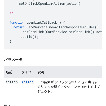
.
setOnClickOpenLinkAction
(
action
);
// ...
function
openLinkCallback
()
{
return
CardService
.
newActionResponseBuilder
()
.
setOpenLink
(
CardService
.
newOpenLink
().
setUr
.
build
();
}
パラメータ
名前
タイプ
説明
action
Action
この要素が クリックされたときに実行す
るリンクを開くアクションを指定するオブ
ジェクト。