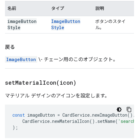
名前
タイプ
説明
image
Button
Image
Button
ボタンのスタイ
Style
Style
ル。
戻る
ImageButton
\- チェーン用のこのオブジェクト。
setMaterialIcon(
icon)
マテリアル デザインのアイコンを設定します。
const
imageButton
=
CardService
.
newImageButton
().
s
CardService
.
newMaterialIcon
().
setName
(
'search'
);