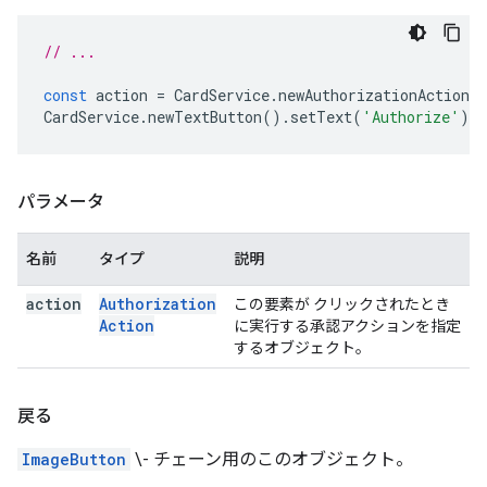
// ...
const
action
=
CardService
.
newAuthorizationAction
(
CardService
.
newTextButton
().
setText
(
'Authorize'
).
s
パラメータ
名前
タイプ
説明
action
Authorization
この要素が クリックされたとき
Action
に実行する承認アクションを指定
するオブジェクト。
戻る
ImageButton
\- チェーン用のこのオブジェクト。