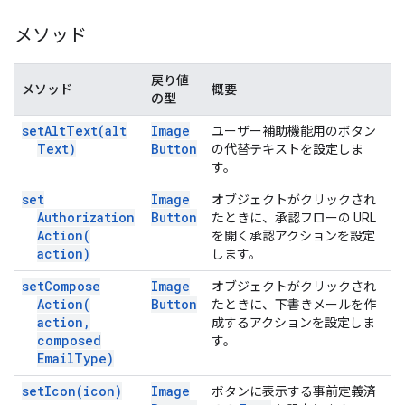
メソッド
戻り値
メソッド
概要
の型
set
Alt
Text(
alt
Image
ユーザー補助機能用のボタン
Text)
Button
の代替テキストを設定しま
す。
set
Image
オブジェクトがクリックされ
Authorization
Button
たときに、承認フローの URL
Action(
を開く承認アクションを設定
action)
します。
set
Compose
Image
オブジェクトがクリックされ
Action(
Button
たときに、下書きメールを作
action
,
成するアクションを設定しま
composed
す。
Email
Type)
set
Icon(
icon)
Image
ボタンに表示する事前定義済