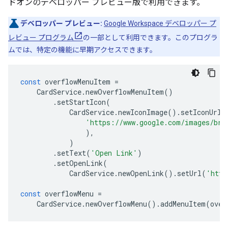
ドオンのデベロッパー プレビュー版で利用できます。
デベロッパー プレビュー:
Google Workspace デベロッパー プ
レビュー プログラム
の一部として利用できます。このプログラ
ムでは、特定の機能に早期アクセスできます。
const
overflowMenuItem
=
CardService
.
newOverflowMenuItem
()
.
setStartIcon
(
CardService
.
newIconImage
().
setIconUrl
(
'https://www.google.com/images/bra
),
)
.
setText
(
'Open Link'
)
.
setOpenLink
(
CardService
.
newOpenLink
().
setUrl
(
'http
const
overflowMenu
=
CardService
.
newOverflowMenu
().
addMenuItem
(
over