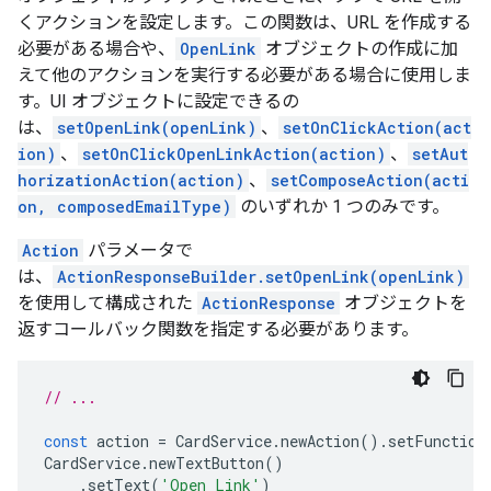
くアクションを設定します。この関数は、URL を作成する
必要がある場合や、
OpenLink
オブジェクトの作成に加
えて他のアクションを実行する必要がある場合に使用しま
す。UI オブジェクトに設定できるの
は、
setOpenLink(openLink)
、
setOnClickAction(act
ion)
、
setOnClickOpenLinkAction(action)
、
setAut
horizationAction(action)
、
setComposeAction(acti
on, composedEmailType)
のいずれか 1 つのみです。
Action
パラメータで
は、
ActionResponseBuilder.setOpenLink(openLink)
を使用して構成された
ActionResponse
オブジェクトを
返すコールバック関数を指定する必要があります。
// ...
const
action
=
CardService
.
newAction
().
setFunction
CardService
.
newTextButton
()
.
setText
(
'Open Link'
)