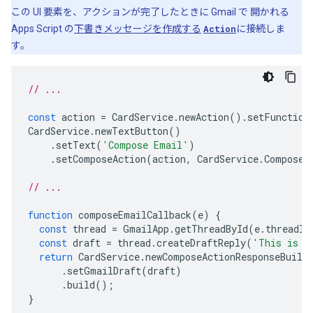
この UI 要素を、アクションが完了したときに Gmail で 開かれる
Apps Script の
下書きメッセージを作成する
Action
に接続しま
す。
// ...
const
action
=
CardService
.
newAction
().
setFunction
CardService
.
newTextButton
()
.
setText
(
'Compose Email'
)
.
setComposeAction
(
action
,
CardService
.
Composed
// ...
function
composeEmailCallback
(
e
)
{
const
thread
=
GmailApp
.
getThreadById
(
e
.
threadId
const
draft
=
thread
.
createDraftReply
(
'This is a
return
CardService
.
newComposeActionResponseBuild
.
setGmailDraft
(
draft
)
.
build
();
}