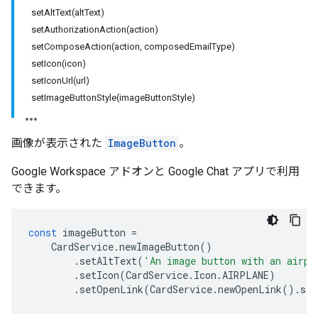
setAltText(altText)
setAuthorizationAction(action)
setComposeAction(action, composedEmailType)
setIcon(icon)
setIconUrl(url)
setImageButtonStyle(imageButtonStyle)
画像が表示された
ImageButton
。
Google Workspace アドオンと Google Chat アプリで利用
できます。
const
imageButton
=
CardService
.
newImageButton
()
.
setAltText
(
'An image button with an airpl
.
setIcon
(
CardService
.
Icon
.
AIRPLANE
)
.
setOpenLink
(
CardService
.
newOpenLink
().
set