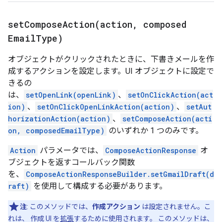
setComposeAction(
action
,
composed
Email
Type)
オブジェクトがクリックされたときに、下書きメールを作
成するアクションを設定します。UI オブジェクトに設定で
きるの
は、
setOpenLink(openLink)
、
setOnClickAction(act
ion)
、
setOnClickOpenLinkAction(action)
、
setAut
horizationAction(action)
、
setComposeAction(acti
on, composedEmailType)
のいずれか 1 つのみです。
Action
パラメータでは、
ComposeActionResponse
オ
ブジェクトを返すコールバック関数
を、
ComposeActionResponseBuilder.setGmailDraft(d
raft)
を使用して構成する必要があります。
注
: このメソッドでは、
作成アクション
は設定されません。こ
れは、 作成 UI を
拡張
するために使用されます。 このメソッドは、