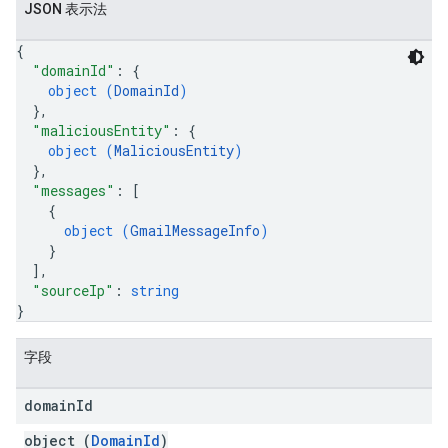
JSON 表示法
{
"domainId"
: 
{
object (
DomainId
)
}
,
"maliciousEntity"
: 
{
object (
MaliciousEntity
)
}
,
"messages"
: 
[
{
object (
GmailMessageInfo
)
}
]
,
"sourceIp"
: 
string
}
字段
domain
Id
object (
DomainId
)