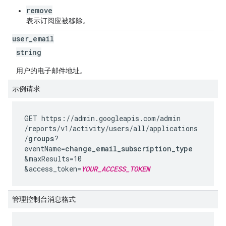
remove
表示订阅应被移除。
user
_
email
string
用户的电子邮件地址。
示例请求
GET https://admin.googleapis.com
/admin
/reports
/v1
/activity
/users
/all
/applications
/
groups
?
eventName=
change_email_subscription_type
&maxResults=10
&access_token=
YOUR_ACCESS_TOKEN
管理控制台消息格式