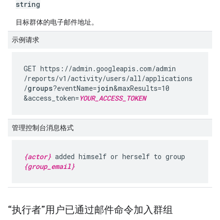
string
目标群体的电子邮件地址。
示例请求
GET https://admin.googleapis.com
/admin
/reports
/v1
/activity
/users
/all
/applications
/
groups
?eventName=
join
&maxResults=10
&access_token=
YOUR_ACCESS_TOKEN
管理控制台消息格式
{actor}
added himself or herself to group
{group_email}
“执行者”用户已通过邮件命令加入群组