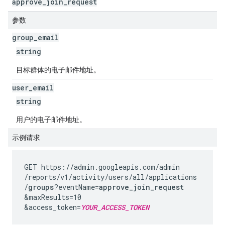
approve
_
join
_
request
参数
group
_
email
string
目标群体的电子邮件地址。
user
_
email
string
用户的电子邮件地址。
示例请求
GET https://admin.googleapis.com
/admin
/reports
/v1
/activity
/users
/all
/applications
/
groups
?eventName=
approve_join_request
&maxResults=10
&access_token=
YOUR_ACCESS_TOKEN