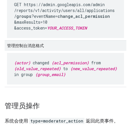
GET https://admin.googleapis.com
/admin
/reports
/v1
/activity
/users
/all
/applications
/
groups
?eventName=
change_acl_permission
&maxResults=10
&access_token=
YOUR_ACCESS_TOKEN
管理控制台消息格式
{actor}
changed
{acl_permission}
from
{old_value_repeated}
to
{new_value_repeated}
in group
{group_email}
管理员操作
系统会使用
type=moderator_action
返回此类事件。