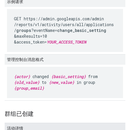
示例请求
GET https://admin.googleapis.com
/admin
/reports
/v1
/activity
/users
/all
/applications
/
groups
?eventName=
change_basic_setting
&maxResults=10
&access_token=
YOUR_ACCESS_TOKEN
管理控制台消息格式
{actor}
changed
{basic_setting}
from
{old_value}
to
{new_value}
in group
{group_email}
群组已创建
活动详情