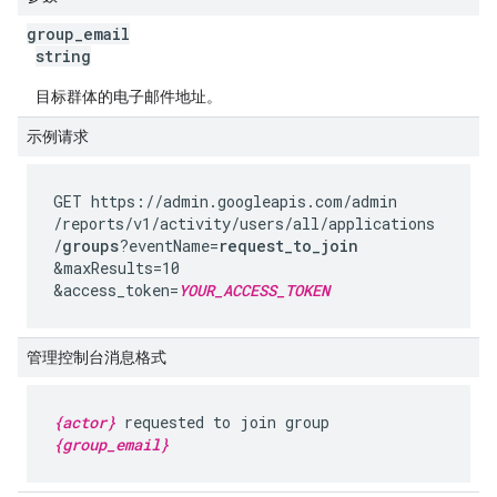
group
_
email
string
目标群体的电子邮件地址。
示例请求
GET https://admin.googleapis.com
/admin
/reports
/v1
/activity
/users
/all
/applications
/
groups
?eventName=
request_to_join
&maxResults=10
&access_token=
YOUR_ACCESS_TOKEN
管理控制台消息格式
{actor}
requested to join group
{group_email}