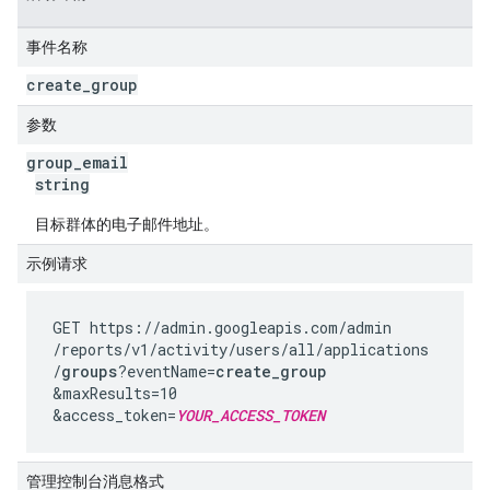
事件名称
create
_
group
参数
group
_
email
string
目标群体的电子邮件地址。
示例请求
GET https://admin.googleapis.com
/admin
/reports
/v1
/activity
/users
/all
/applications
/
groups
?eventName=
create_group
&maxResults=10
&access_token=
YOUR_ACCESS_TOKEN
管理控制台消息格式