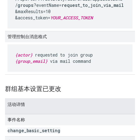
/
groups
?eventName=
request_to_join_via_mail
&maxResults=10
&access_token=
YOUR_ACCESS_TOKEN
管理控制台消息格式
{actor}
requested to join group
{group_email}
via mail command
群组基本设置已更改
活动详情
事件名称
change
_
basic
_
setting