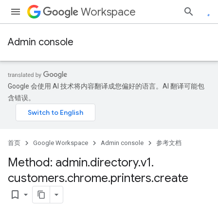
Workspace
Admin console
Google 会使用 AI 技术将内容翻译成您偏好的语言。AI 翻译可能包
含错误。
rintServers
rinters
首页
Google Workspace
Admin console
参考文档
Method: admin
.
directory
.
v1
.
customers
.
chrome
.
printers
.
create
bookmark_border