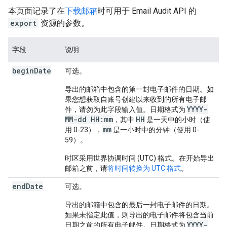
本页面记录了在
下载邮箱
时可用于 Email Audit API 的
export
资源的参数。
字段
说明
begin
Date
可选。
导出的邮箱中包含的第一封电子邮件的日期。如
果您想获取自账号创建以来收到的所有电子邮
YYYY-
件，请勿为此字段输入值。日期格式为
MM-dd HH:mm
HH
，其中
是一天中的小时（使
mm
用 0-23），
是一小时中的分钟（使用 0-
59）。
时区采用世界协调时间 (UTC) 格式。在开始导出
邮箱之前，请
将时间转换为 UTC 格式
。
end
Date
可选。
导出的邮箱中包含的最后一封电子邮件的日期。
如果未指定此值，则导出的电子邮件将包含当前
YYYY-
日期之前的所有电子邮件。日期格式为