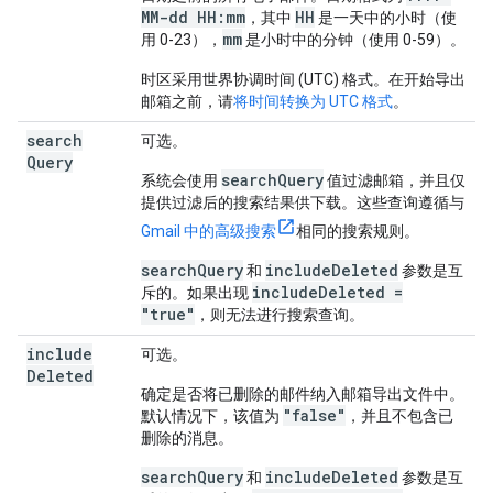
MM-dd HH:mm
HH
，其中
是一天中的小时（使
mm
用 0-23），
是小时中的分钟（使用 0-59）。
时区采用世界协调时间 (UTC) 格式。在开始导出
邮箱之前，请
将时间转换为 UTC 格式
。
search
可选。
Query
searchQuery
系统会使用
值过滤邮箱，并且仅
提供过滤后的搜索结果供下载。这些查询遵循与
Gmail 中的高级搜索
相同的搜索规则。
searchQuery
includeDeleted
和
参数是互
includeDeleted =
斥的。如果出现
"true"
，则无法进行搜索查询。
include
可选。
Deleted
确定是否将已删除的邮件纳入邮箱导出文件中。
"false"
默认情况下，该值为
，并且不包含已
删除的消息。
searchQuery
includeDeleted
和
参数是互