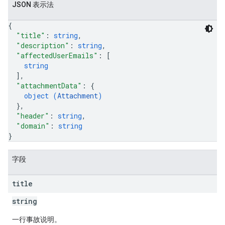
JSON 表示法
{
"title"
: 
string
,
"description"
: 
string
,
"affectedUserEmails"
: 
[
string
]
,
"attachmentData"
: 
{
object (
Attachment
)
}
,
"header"
: 
string
,
"domain"
: 
string
}
字段
title
string
一行事故说明。