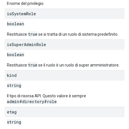
Il nome del privilegio.
is
System
Role
boolean
true
Restituisce
se si tratta di un ruolo di sistema predefinito.
is
Super
Admin
Role
boolean
true
Restituisce
se il ruolo è un ruolo di super amministratore.
kind
string
Il tipo di risorsa API. Questo valore è sempre
admin#directory#role
.
etag
string