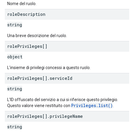
Nome del ruolo.
role
Description
string
Una breve descrizione del ruolo.
role
Privileges[]
object
L'insieme di privilegi concessi a questo ruolo.
role
Privileges[]
.
service
Id
string
L'ID offuscato del servizio a cui si riferisce questo privilegio.
Privileges.list()
Questo valore viene restituito con
.
role
Privileges[]
.
privilege
Name
string