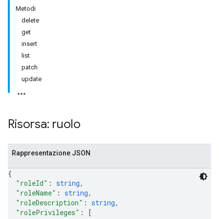
Metodi
delete
get
insert
list
patch
update
Risorsa: ruolo
Rappresentazione JSON
{
"roleId"
: 
string
,
"roleName"
: 
string
,
"roleDescription"
: 
string
,
"rolePrivileges"
: 
[