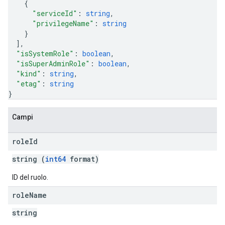
{
"serviceId"
: 
string
,
"privilegeName"
: 
string
}
]
,
"isSystemRole"
: 
boolean
,
"isSuperAdminRole"
: 
boolean
,
"kind"
: 
string
,
"etag"
: 
string
}
Campi
role
Id
string (
int64
format)
ID del ruolo.
role
Name
string