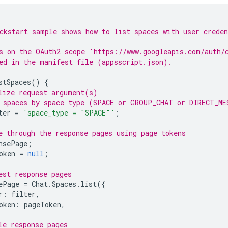
ckstart sample shows how to list spaces with user creden
s on the OAuth2 scope 'https://www.googleapis.com/auth/
ed in the manifest file (appsscript.json).
stSpaces
()
{
lize request argument(s)
 spaces by space type (SPACE or GROUP_CHAT or DIRECT_ME
ter
=
'space_type = "SPACE"'
;
e through the response pages using page tokens
nsePage
;
oken
=
null
;
est response pages
ePage
=
Chat
.
Spaces
.
list
({
r
:
filter
,
oken
:
pageToken
,
le response pages