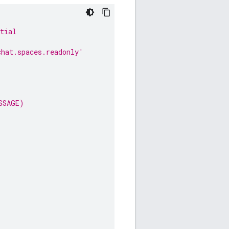
tial
chat.spaces.readonly'
SSAGE)