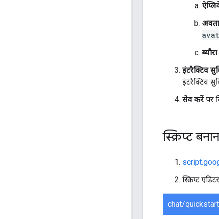
ऐप्लि
अवता
avat
ब्यौरा
इंटरैक्टिव सु
इंटरैक्टिव सु
सेव करें
पर क
स्क्रिप्ट बनान
script.goo
स्क्रिप्ट एडि
chat/quickstar