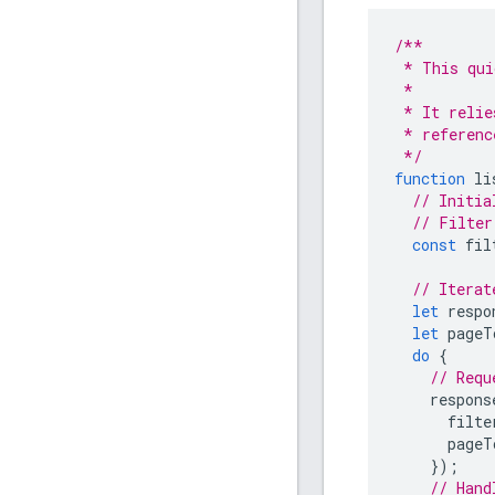
/**
 * This qui
 *
 * It relie
 * referenc
 */
function
li
// Initia
// Filter
const
fil
// Iterat
let
respo
let
pageT
do
{
// Requ
respons
filte
pageT
});
// Hand