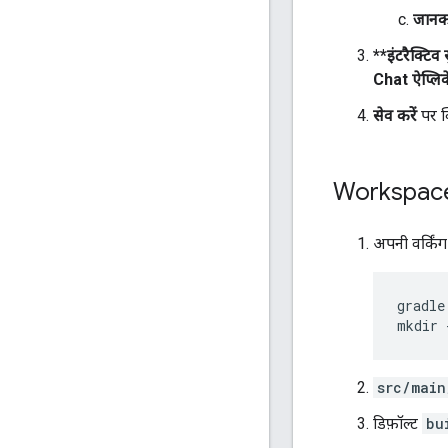
जानक
**इंटरैक्टिव
Chat ऐप्लिके
सेव करें
पर क
Workspace
अपनी वर्किंग ड
gradle
src/main
डिफ़ॉल्ट
bu