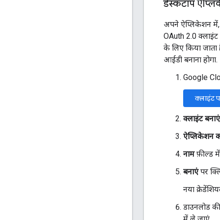
डेस्कटॉप ऐप्लि
अपने ऐप्लिकेशन मे
OAuth 2.0 क्लाइंट
के लिए किया जाता ह
आईडी बनाना होगा.
Google Clou
क्लाइंट प
क्लाइंट बनाएं
ऐप्लिकेशन 
नाम
फ़ील्ड म
बनाएं
पर क्लि
नया क्रेडेंश
डाउनलोड क
में ले जाएं.