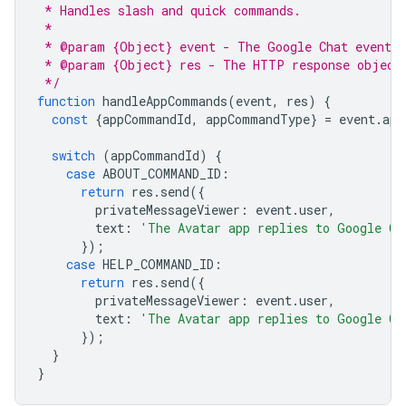
 * Handles slash and quick commands.
 *
 * @param {Object} event - The Google Chat event.
 * @param {Object} res - The HTTP response object
 */
function
handleAppCommands
(
event
,
res
)
{
const
{
appCommandId
,
appCommandType
}
=
event
.
app
switch
(
appCommandId
)
{
case
ABOUT_COMMAND_ID
:
return
res
.
send
({
privateMessageViewer
:
event
.
user
,
text
:
'The Avatar app replies to Google Ch
});
case
HELP_COMMAND_ID
:
return
res
.
send
({
privateMessageViewer
:
event
.
user
,
text
:
'The Avatar app replies to Google Ch
});
}
}