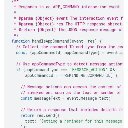
/**
 * Responds to an APP_COMMAND interaction event fr
 *
 * @param {Object} event The interaction event fro
 * @param {Object} res The HTTP response object.
 * @return {Object} The JSON response message with
 */
function
handleAppCommand
(
event
,
res
)
{
// Collect the command ID and type from the even
const
{
appCommandId
,
appCommandType
}
=
event
.
app
// Use appCommandType to detect message actions.
if
(
appCommandType
===
'MESSAGE_ACTION'
appCommandId
===
REMIND_ME_COMMAND_ID
)
{
// Message actions can access the context of t
// invoked on, such as the text or sender of t
const
messageText
=
event
.
message
.
text
;
// Return a response that includes details fro
return
res
.
send
({
text
:
`Setting a reminder for this message: 
});