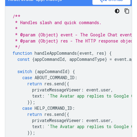
/**
 * Handles slash and quick commands.
 *
 * @param {Object} event - The Google Chat event.
 * @param {Object} res - The HTTP response object
 */
function
handleAppCommands
(
event
,
res
)
{
const
{
appCommandId
,
appCommandType
}
=
event
.
app
switch
(
appCommandId
)
{
case
ABOUT_COMMAND_ID
:
return
res
.
send
({
privateMessageViewer
:
event
.
user
,
text
:
'The Avatar app replies to Google Ch
});
case
HELP_COMMAND_ID
:
return
res
.
send
({
privateMessageViewer
:
event
.
user
,
text
:
'The Avatar app replies to Google Ch
});