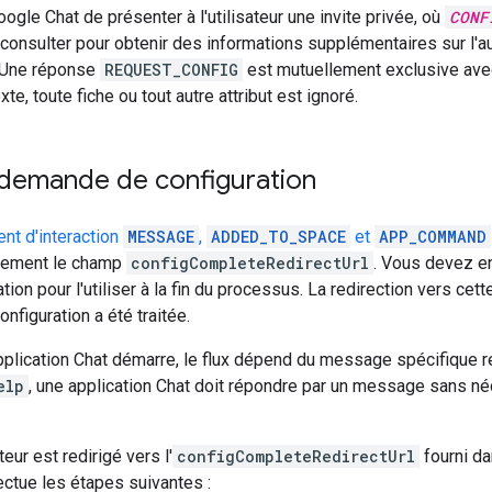
ogle Chat de présenter à l'utilisateur une invite privée, où
CONF
t consulter pour obtenir des informations supplémentaires sur l'aut
. Une réponse
REQUEST_CONFIG
est mutuellement exclusive av
xte, toute fiche ou tout autre attribut est ignoré.
a demande de configuration
nt d'interaction
MESSAGE
,
ADDED_TO_SPACE
et
APP_COMMAND
alement le champ
configCompleteRedirectUrl
. Vous devez e
tion pour l'utiliser à la fin du processus. La redirection vers ce
nfiguration a été traitée.
pplication Chat démarre, le flux dépend du message spécifique 
elp
, une application Chat doit répondre par un message sans né
teur est redirigé vers l'
configCompleteRedirectUrl
fourni da
ctue les étapes suivantes :