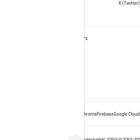
Google Workspace
X (Twitter)
Google Workspace for Developers
Présentation de la plate-forme
Produits pour les développeurs
Notes de version
Assistance réservée aux développeurs
Conditions d'utilisation
Android
Chrome
Firebase
Google Cloud
Conditions d'utilisation
Règles de confidentialité
ICP证合字B2-20