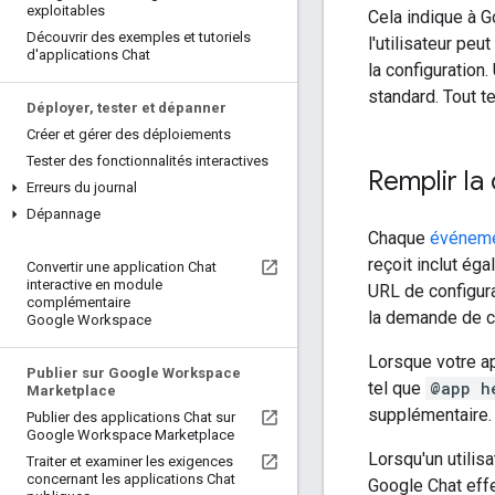
exploitables
Cela indique à Go
Découvrir des exemples et tutoriels
l'utilisateur peu
d'applications Chat
la configuration
standard. Tout te
Déployer
,
tester et dépanner
Créer et gérer des déploiements
Tester des fonctionnalités interactives
Remplir l
Erreurs du journal
Dépannage
Chaque
événeme
reçoit inclut ég
Convertir une application Chat
interactive en module
URL de configura
complémentaire
la demande de co
Google Workspace
Lorsque votre a
Publier sur Google Workspace
tel que
@app h
Marketplace
supplémentaire.
Publier des applications Chat sur
Google Workspace Marketplace
Lorsqu'un utilisa
Traiter et examiner les exigences
concernant les applications Chat
Google Chat effe