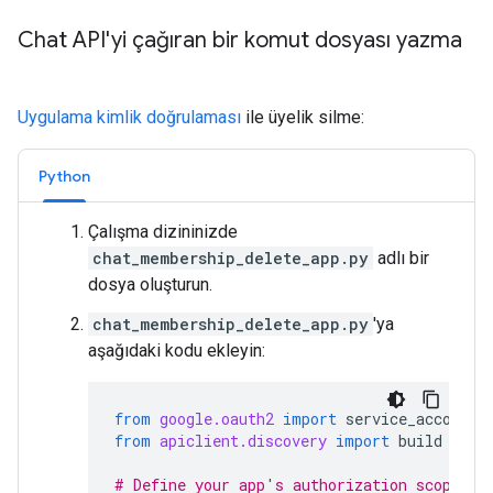
Chat API'yi çağıran bir komut dosyası yazma
Uygulama kimlik doğrulaması
ile üyelik silme:
Python
Çalışma dizininizde
chat_membership_delete_app.py
adlı bir
dosya oluşturun.
chat_membership_delete_app.py
'ya
aşağıdaki kodu ekleyin:
from
google.oauth2
import
service_account
from
apiclient.discovery
import
build
# Define your app's authorization scopes.