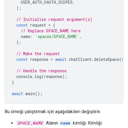
USER_AUTH_OAUTH_SCOPES
,
);
// Initialize request argument(s)
const
request
=
{
// Replace SPACE_NAME here
name
:
'spaces/SPACE_NAME'
,
};
// Make the request
const
response
=
await
chatClient
.
deleteSpace
(
re
// Handle the response
console
.
log
(
response
);
}
await
main
();
Bu örneği çalıştırmak için aşağıdakileri değiştirin:
SPACE_NAME
: Alanın
name
kimliği. Kimliği