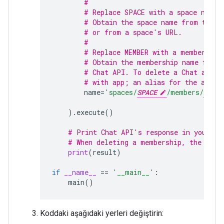
#
# Replace SPACE with a space name.
# Obtain the space name from the s
# or from a space's URL.
#
# Replace MEMBER with a membership
# Obtain the membership name from 
# Chat API. To delete a Chat app's
# with app; an alias for the app c
name
=
'spaces/
SPACE
/members/
MEMBE
)
.
execute
()
# Print Chat API's response in your co
# When deleting a membership, the resp
print
(
result
)
if
__name__
==
'__main__'
:
main
()
Koddaki aşağıdaki yerleri değiştirin: