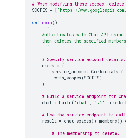
# When modifying these scopes, delete the 
SCOPES
=
[
"https://www.googleapis.com/auth
def
main
():
'''
    Authenticates with Chat API using app 
    then deletes the specified membership.
    '''
# Specify service account details.
creds
=
(
service_account
.
Credentials
.
from_s
.
with_scopes
(
SCOPES
)
)
# Build a service endpoint for Chat AP
chat
=
build
(
'chat'
,
'v1'
,
credentials
# Use the service endpoint to call Cha
result
=
chat
.
spaces
()
.
members
()
.
delet
# The membership to delete.