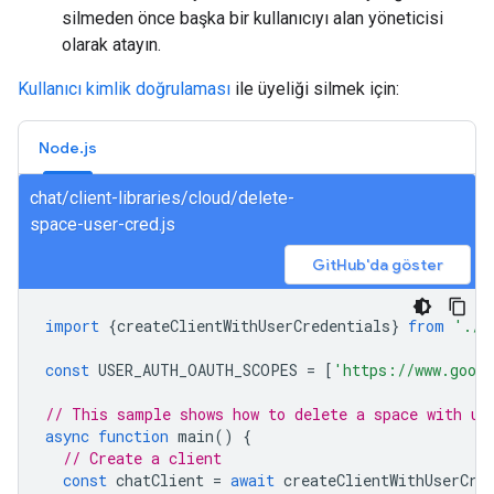
silmeden önce başka bir kullanıcıyı alan yöneticisi
olarak atayın.
Kullanıcı kimlik doğrulaması
ile üyeliği silmek için:
Node.js
chat/client-libraries/cloud/delete-
space-user-cred.js
GitHub'da göster
import
{
createClientWithUserCredentials
}
from
'./a
const
USER_AUTH_OAUTH_SCOPES
=
[
'https://www.googl
// This sample shows how to delete a space with us
async
function
main
()
{
// Create a client
const
chatClient
=
await
createClientWithUserCre