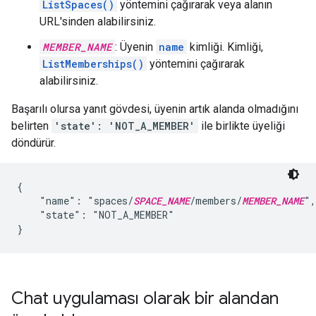
ListSpaces()
yöntemini çağırarak veya alanın
URL'sinden alabilirsiniz.
MEMBER_NAME
: Üyenin
name
kimliği. Kimliği,
ListMemberships()
yöntemini çağırarak
alabilirsiniz.
Başarılı olursa yanıt gövdesi, üyenin artık alanda olmadığını
belirten
'state': 'NOT_A_MEMBER'
ile birlikte üyeliği
döndürür.
{

    "name": "spaces/
SPACE_NAME
/members/
MEMBER_NAME
",

    "state": "NOT_A_MEMBER"

Chat uygulaması olarak bir alandan