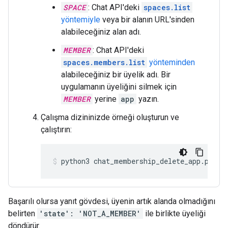
SPACE
: Chat API'deki
spaces.list
yöntemiyle
veya bir alanın URL'sinden
alabileceğiniz alan adı.
MEMBER
: Chat API'deki
spaces.members.list
yönteminden
alabileceğiniz bir üyelik adı. Bir
uygulamanın üyeliğini silmek için
MEMBER
yerine
app
yazın.
Çalışma dizininizde örneği oluşturun ve
çalıştırın:
python3
chat_membership_delete_app.py
Başarılı olursa yanıt gövdesi, üyenin artık alanda olmadığını
belirten
'state': 'NOT_A_MEMBER'
ile birlikte üyeliği
döndürür.