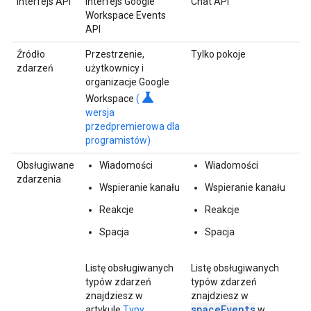
Interfejs API
Interfejs Google
Chat API
Workspace Events
API
Źródło
Przestrzenie,
Tylko pokoje
zdarzeń
użytkownicy i
organizacje Google
science
Workspace
(
wersja
przedpremierowa dla
programistów)
Obsługiwane
Wiadomości
Wiadomości
zdarzenia
Wspieranie kanału
Wspieranie kanału
Reakcje
Reakcje
Spacja
Spacja
Listę obsługiwanych
Listę obsługiwanych
typów zdarzeń
typów zdarzeń
znajdziesz w
znajdziesz w
spaceEvents
artykule
Typy
w