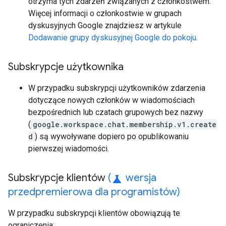
otrzyma tych zdarzeń związanych z członkostwem.
Więcej informacji o członkostwie w grupach
dyskusyjnych Google znajdziesz w artykule
Dodawanie grupy dyskusyjnej Google do pokoju
.
Subskrypcje użytkownika
W przypadku subskrypcji użytkowników zdarzenia
dotyczące nowych członków w wiadomościach
bezpośrednich lub czatach grupowych bez nazwy
(
google.workspace.chat.membership.v1.create
d
) są wywoływane dopiero po opublikowaniu
pierwszej wiadomości.
Subskrypcje klientów
(
wersja
science
przedpremierowa dla programistów)
W przypadku subskrypcji klientów obowiązują te
ograniczenia: