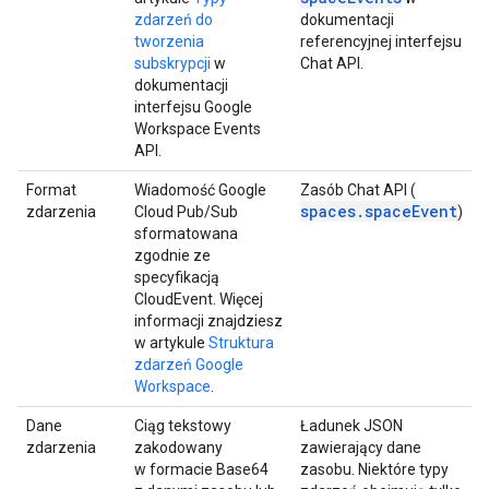
zdarzeń do
dokumentacji
tworzenia
referencyjnej interfejsu
subskrypcji
w
Chat API.
dokumentacji
interfejsu Google
Workspace Events
API.
Format
Wiadomość Google
Zasób Chat API (
spaces.spaceEvent
zdarzenia
Cloud Pub/Sub
)
sformatowana
zgodnie ze
specyfikacją
CloudEvent. Więcej
informacji znajdziesz
w artykule
Struktura
zdarzeń Google
Workspace
.
Dane
Ciąg tekstowy
Ładunek JSON
zdarzenia
zakodowany
zawierający dane
w formacie Base64
zasobu. Niektóre typy