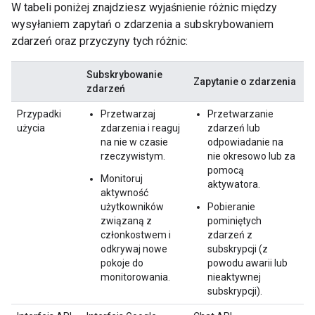
W tabeli poniżej znajdziesz wyjaśnienie różnic między
wysyłaniem zapytań o zdarzenia a subskrybowaniem
zdarzeń oraz przyczyny tych różnic:
Subskrybowanie
Zapytanie o zdarzenia
zdarzeń
Przypadki
Przetwarzaj
Przetwarzanie
użycia
zdarzenia i reaguj
zdarzeń lub
na nie w czasie
odpowiadanie na
rzeczywistym.
nie okresowo lub za
pomocą
Monitoruj
aktywatora.
aktywność
użytkowników
Pobieranie
związaną z
pominiętych
członkostwem i
zdarzeń z
odkrywaj nowe
subskrypcji (z
pokoje do
powodu awarii lub
monitorowania.
nieaktywnej
subskrypcji).