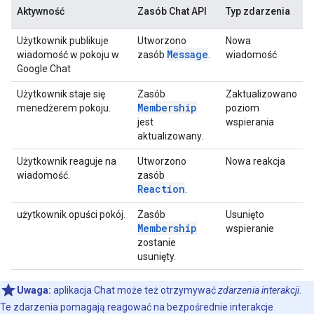
Aktywność
Zasób Chat API
Typ zdarzenia
Użytkownik publikuje
Utworzono
Nowa
Message
wiadomość w pokoju w
zasób
.
wiadomość
Google Chat
Użytkownik staje się
Zasób
Zaktualizowano
Membership
menedżerem pokoju.
poziom
jest
wspierania
aktualizowany.
Użytkownik reaguje na
Utworzono
Nowa reakcja
wiadomość.
zasób
Reaction
.
użytkownik opuści pokój.
Zasób
Usunięto
Membership
wspieranie
zostanie
usunięty.
Uwaga:
aplikacja Chat może też otrzymywać
zdarzenia interakcji
.
Te zdarzenia pomagają reagować na bezpośrednie interakcje