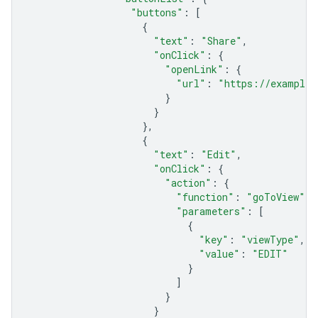
"buttons"
:
[
{
"text"
:
"Share"
,
"onClick"
:
{
"openLink"
:
{
"url"
:
"https://example.
}
}
},
{
"text"
:
"Edit"
,
"onClick"
:
{
"action"
:
{
"function"
:
"goToView"
,
"parameters"
:
[
{
"key"
:
"viewType"
,
"value"
:
"EDIT"
}
]
}
}