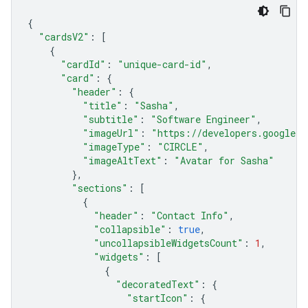
{
"cardsV2"
:
[
{
"cardId"
:
"unique-card-id"
,
"card"
:
{
"header"
:
{
"title"
:
"Sasha"
,
"subtitle"
:
"Software Engineer"
,
"imageUrl"
:
"https://developers.google.c
"imageType"
:
"CIRCLE"
,
"imageAltText"
:
"Avatar for Sasha"
},
"sections"
:
[
{
"header"
:
"Contact Info"
,
"collapsible"
:
true
,
"uncollapsibleWidgetsCount"
:
1
,
"widgets"
:
[
{
"decoratedText"
:
{
"startIcon"
:
{