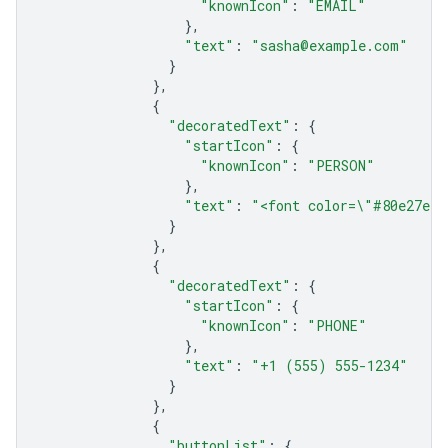
"knownIcon"
:
"EMAIL"
},
"text"
:
"sasha@example.com"
}
},
{
"decoratedText"
:
{
"startIcon"
:
{
"knownIcon"
:
"PERSON"
},
"text"
:
"<font color=\"#80e27e\"
}
},
{
"decoratedText"
:
{
"startIcon"
:
{
"knownIcon"
:
"PHONE"
},
"text"
:
"+1 (555) 555-1234"
}
},
{
"buttonList"
:
{