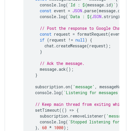
console
.
log
(
`Id : 
${
message
.
id
}
`
);
const
event
=
JSON
.
parse
(
message
.
data
)
console
.
log
(
`Data : 
${
JSON
.
stringify
(
e
// Post the response to Google Chat.
const
request
=
formatRequest
(
event
);
if
(
request
!=
null
)
{
chat
.
createMessage
(
request
);
}
// Ack the message.
message
.
ack
();
}
subscription
.
on
(
'message'
,
messageHandle
console
.
log
(
`Listening for messages on 
$
// Keep main thread from exiting while w
setTimeout
(()
=
>
{
subscription
.
removeListener
(
'message'
,
console
.
log
(
`Stopped listening for mes
},
60
*
1000
);