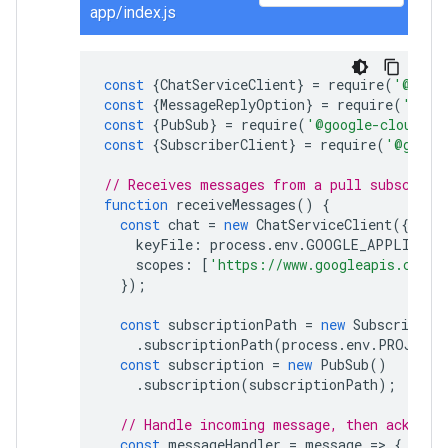
app/index.js
const
{
ChatServiceClient
}
=
require
(
'@goog
const
{
MessageReplyOption
}
=
require
(
'@goo
const
{
PubSub
}
=
require
(
'@google-cloud/pu
const
{
SubscriberClient
}
=
require
(
'@googl
// Receives messages from a pull subscript
function
receiveMessages
()
{
const
chat
=
new
ChatServiceClient
({
keyFile
:
process
.
env
.
GOOGLE_APPLICATI
scopes
:
[
'https://www.googleapis.com/a
});
const
subscriptionPath
=
new
SubscriberC
.
subscriptionPath
(
process
.
env
.
PROJECT_
const
subscription
=
new
PubSub
()
.
subscription
(
subscriptionPath
);
// Handle incoming message, then ack/nac
const
messageHandler
=
message
=
>
{