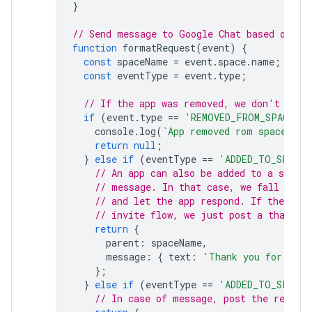
}
// Send message to Google Chat based on th
function
formatRequest
(
event
)
{
const
spaceName
=
event
.
space
.
name
;
const
eventType
=
event
.
type
;
// If the app was removed, we don't resp
if
(
event
.
type
==
'REMOVED_FROM_SPACE'
)
console
.
log
(
`App removed rom space 
${
s
return
null
;
}
else
if
(
eventType
==
'ADDED_TO_SPACE'
// An app can also be added to a space
// message. In that case, we fall thro
// and let the app respond. If the app 
// invite flow, we just post a thank y
return
{
parent
:
spaceName
,
message
:
{
text
:
'Thank you for addi
};
}
else
if
(
eventType
==
'ADDED_TO_SPACE'
// In case of message, post the respon