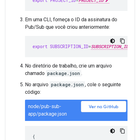
export
PROJECT_ID
=
PROJECT_ID
Em uma CLI, forneça o ID da assinatura do
Pub/Sub que você criou anteriormente:
export
SUBSCRIPTION_ID
=
SUBSCRIPTION_ID
No diretório de trabalho, crie um arquivo
chamado
package.json
.
No arquivo
package.json
, cole o seguinte
código:
node/pub-sub-
Ver no GitHub
app/package.json
{