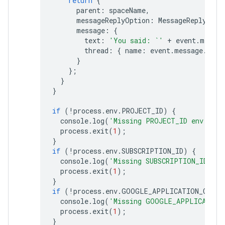
return
{
parent
:
spaceName
,
messageReplyOption
:
MessageReplyOpti
message
:
{
text
:
'You said: `'
+
event
.
messag
thread
:
{
name
:
event
.
message
.
thre
}
};
}
}
if
(
!
process
.
env
.
PROJECT_ID
)
{
console
.
log
(
'Missing PROJECT_ID env var.
process
.
exit
(
1
);
}
if
(
!
process
.
env
.
SUBSCRIPTION_ID
)
{
console
.
log
(
'Missing SUBSCRIPTION_ID env
process
.
exit
(
1
);
}
if
(
!
process
.
env
.
GOOGLE_APPLICATION_CREDE
console
.
log
(
'Missing GOOGLE_APPLICATION
process
.
exit
(
1
);
}