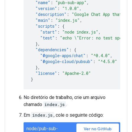
"name"
:
"pub-sub-app"
,
"version"
:
"1.0.0"
,
"description"
:
"Google Chat App that lis
"main"
:
"index.js"
,
"scripts"
:
{
"start"
:
"node index.js"
,
"test"
:
"echo \"Error: no test specifi
},
"dependencies"
:
{
"@google-apps/chat"
:
"^0.4.0"
,
"@google-cloud/pubsub"
:
"^4.5.0"
},
"license"
:
"Apache-2.0"
}
No diretório de trabalho, crie um arquivo
chamado
index.js
.
Em
index.js
, cole o seguinte código:
node/pub-sub-
Ver no GitHub