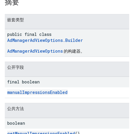
摘要
嵌套类型
public final class
AdManagerAdViewOptions.Builder
AdManagerAdViewOptions
的构建器。
公开字段
final boolean
manualImpressionsEnabled
公共方法
boolean
getManualImpressionsEnabled
()