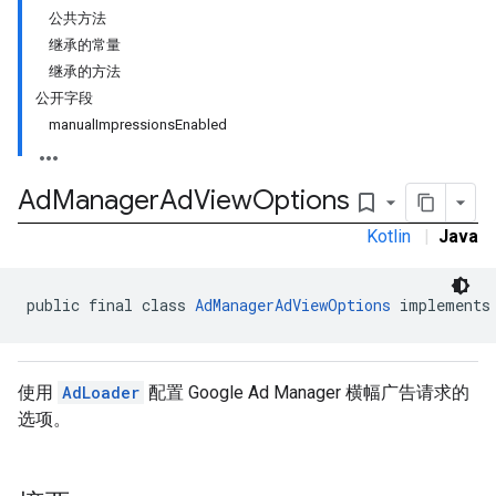
公共方法
继承的常量
继承的方法
n
公开字段
manualImpressionsEnabled
customevent
Ad
Manager
Ad
View
Options
bookmark_border
tb
Kotlin
|
Java
public final class 
AdManagerAdViewOptions
 implements
rstitial
使用
AdLoader
配置 Google Ad Manager 横幅广告请求的
选项。