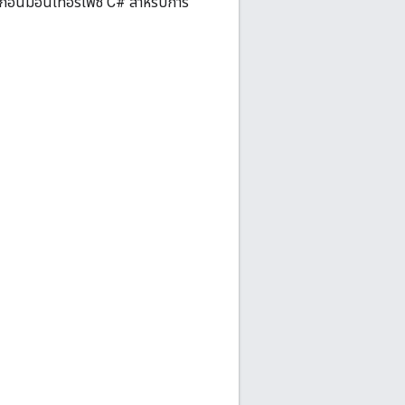
๊กอินมีอินเทอร์เฟซ C# สำหรับการ