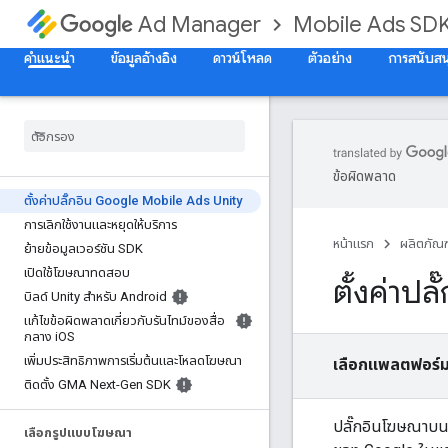
Mobile Ads SD
Ad Manager
คำแนะนำ
ข้อมูลอ้างอิง
ดาวน์โหลด
ตัวอย่าง
การสนับสน
ข้อผิดพลาด
ตั้งค่าปลั๊กอิน Google Mobile Ads Unity
การเลิกใช้งานและหยุดให้บริการ
หน้าแรก
ผลิตภัณฑ
ย้ายข้อมูลเวอร์ชัน SDK
เปิดใช้โฆษณาทดสอบ
ตั้งค่าป
บิลด์ Unity สำหรับ Android
แก้ไขข้อผิดพลาดเกี่ยวกับรันไทม์ของสื่อ
กลาง i
OS
เพิ่มประสิทธิภาพการเริ่มต้นและโหลดโฆษณา
เลือกแพลตฟอร์ม
ติดตั้ง GMA Next-Gen SDK
ปลั๊กอินโฆษณาบนอ
เลือกรูปแบบโฆษณา