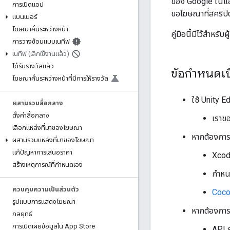
ของ Google ในแอป
การเปิดแอป
ขอโฆษณาที่สคริปต์
แบนเนอร์
โฆษณาคั่นระหว่างหน้า
คู่มือนี้มีไว้สำห
การวางซ้อนแบบเนทีฟ
เนทีฟ (เลิกใช้งานแล้ว)
ได้รับรางวัลแล้ว
ข้อกำหนดเบ
โฆษณาคั่นระหว่างหน้าที่มีการให้รางวัล
ใช้ Unity E
ผสานรวมสื่อกลาง
ตั้งค่าสื่อกลาง
เราขอ
เลือกแหล่งที่มาของโฆษณา
หากต้องการ
ผสานรวมแหล่งที่มาของโฆษณา
แก้ปัญหาการเสนอราคา
Xcode
สร้างเหตุการณ์ที่กำหนดเอง
กำหนด
ควบคุมความเป็นส่วนตัว
Coc
รูปแบบการแสดงโฆษณา
หากต้องการ
กลยุทธ์
การเปิดเผยข้อมูลใน App Store
API ร