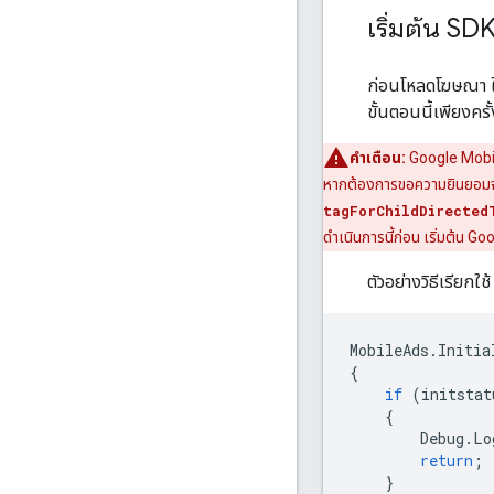
เริ่มต้น SD
ก่อนโหลดโฆษณา ใ
ขั้นตอนนี้เพียงครั
คำเตือน:
Google Mobi
หากต้องการขอความยินยอมจาก 
tagForChildDirected
ดำเนินการนี้ก่อน เริ่มต้น
Goo
ตัวอย่างวิธีเรียกใช
MobileAds
.
Initia
{
if
(
initstat
{
Debug
.
Lo
return
;
}