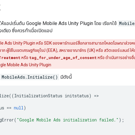
K
ห้แอปเริ่มต้น
Google Mobile Ads Unity Plugin
โดย เรียกใช้
Mobile
้งเดียว ซึ่งควรทำเมื่อเปิดแอป
le Ads Unity Plugin
หรือ SDK ของพาร์ทเนอร์สื่อกลางสามารถโหลดโฆษณาล่วงหน้าไ
ผู้ใช้ในเขตเศรษฐกิจยุโรป (EEA), สหราชอาณาจักร (UK) หรือ สวิตเซอร์แลนด์ ให้ต
Treatment
หรือ
tag_for_under_age_of_consent
หรือ ดำเนินการอย่างอื
gle Mobile Ads Unity Plugin
้
MobileAds.Initialize()
มีดังนี้
lize
((
InitializationStatus
initstatus
)
=
us
==
null
)
gError
(
"Google Mobile Ads initialization failed."
);