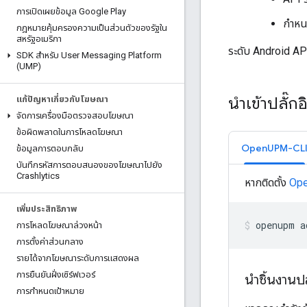
การเปิดเผยข้อมูล Google Play
กำหนด
กฎหมายคุ้มครองความเป็นส่วนตัวของรัฐใน
สหรัฐอเมริกา
ระดับ Android API
SDK สำหรับ User Messaging Platform
(UMP)
นำเข้าปลั๊
แก้ปัญหาเกี่ยวกับโฆษณา
จัดการเครื่องมือตรวจสอบโฆษณา
ข้อผิดพลาดในการโหลดโฆษณา
OpenUPM-CL
ข้อมูลการตอบกลับ
บันทึกรหัสการตอบสนองของโฆษณาไปยัง
Crashlytics
หากติดตั้ง
Op
เพิ่มประสิทธิภาพ
openupm
a
การโหลดโฆษณาล่วงหน้า
การตั้งค่าส่วนกลาง
รายได้จากโฆษณาระดับการแสดงผล
การยืนยันฝั่งเซิร์ฟเวอร์
นำชิ้นงานป
การกำหนดเป้าหมาย