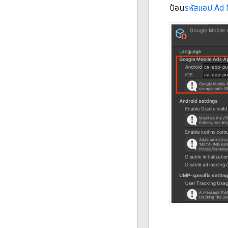
ป้อน
รหัสแอป Ad