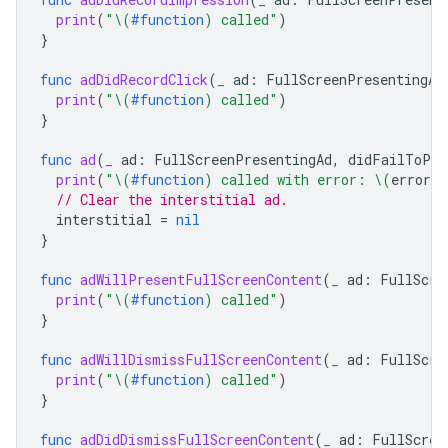
print
(
"
\(
#function
)
 called"
)
}
func
adDidRecordClick
(
_
ad
:
FullScreenPresentingAd
print
(
"
\(
#function
)
 called"
)
}
func
ad
(
_
ad
:
FullScreenPresentingAd
,
didFailToPre
print
(
"
\(
#function
)
 called with error: 
\(
error
.
l
// Clear the interstitial ad.
interstitial
=
nil
}
func
adWillPresentFullScreenContent
(
_
ad
:
FullScre
print
(
"
\(
#function
)
 called"
)
}
func
adWillDismissFullScreenContent
(
_
ad
:
FullScre
print
(
"
\(
#function
)
 called"
)
}
func
adDidDismissFullScreenContent
(
_
ad
:
FullScree