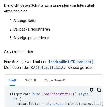
Die wichtigsten Schritte zum Einbinden von Interstitial-
Anzeigen sind:
Anzeige laden
Callbacks registrieren
Anzeige präsentieren
Anzeige laden
Eine Anzeige wird mit der
load(adUnitID:request)
Methode in der
GADInterstitialAd
Klasse geladen.
Swift
SwiftUI
Objective-C
fileprivate
func
loadInterstitial
()
async
{
do
{
interstitial
=
try
await
InterstitialAd
.
load
(