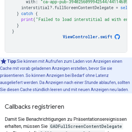
with
:
"ca-app-pub-3940256099942544/441146891
interstitial
?.
fullScreenContentDelegate
=
self
}
catch
{
print
(
"Failed to load interstitial ad with err
}
}
ViewController
.
swift
Tipp
:Sie können mit Aufrufen zum Laden von Anzeigen einen
Cache mit vorab geladenen Anzeigen erstellen, bevor Sie sie
präsentieren. So können Anzeigen bei Bedarf ohne Latenz
ausgeliefert werden. Da Anzeigen nach einer Stunde ablaufen, sollten
Sie diesen Cache stündlich leeren und mit neuen Anzeigen neu laden.
Callbacks registrieren
Damit Sie Benachrichtigungen zu Präsentationsereignissen
erhalten, müssen Sie
GADFullScreenContentDelegate