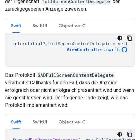
der Eigenschaft
fullScreenContentDelegate
der
zurückgegebenen Anzeige zuweisen:
Swift
SwiftUI
Objective-C
interstitial
?.
fullScreenContentDelegate
=
self
ViewController
.
swift
Das Protokoll
GADFullScreenContentDelegate
verarbeitet Callbacks für den Fall, dass die Anzeige
erfolgreich oder nicht erfolgreich präsentiert wird und wenn
sie geschlossen wird. Der folgende Code zeigt, wie das
Protokoll implementiert wird:
Swift
SwiftUI
Objective-C
func
adDidRecordImpression
(
_
ad
:
FullScreenPresent