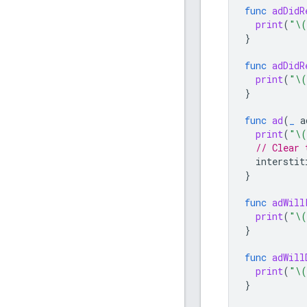
func
adDidR
print
(
"
\(
}
func
adDidR
print
(
"
\(
}
func
ad
(
_
a
print
(
"
\(
// Clear 
interstit
}
func
adWill
print
(
"
\(
}
func
adWill
print
(
"
\(
}