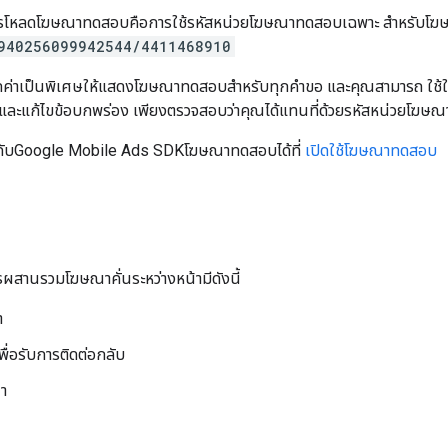
ดในการโหลดโฆษณาทดสอบคือการใช้รหัสหน่วยโฆษณาทดสอบเฉพาะ สำหรับโฆษ
940256099942544/4411468910
หนดค่าเป็นพิเศษให้แสดงโฆษณาทดสอบสำหรับทุกคำขอ และคุณสามารถ ใช
 และแก้ไขข้อบกพร่อง เพียงตรวจสอบว่าคุณได้แทนที่ด้วยรหัสหน่วยโฆ
กับ
Google Mobile Ads SDK
โฆษณาทดสอบได้ที่
เปิดใช้โฆษณาทดสอบ
ผสานรวมโฆษณาคั่นระหว่างหน้ามีดังนี้
า
ื่อรับการติดต่อกลับ
า