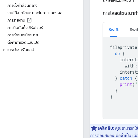
โหลดโฆษณา
การตั้งค่าส่วนกลาง
การโหลดโฆษณาทำ
รายได้จากโฆษณาระดับการแสดงผล
การรายงาน
การยืนยันฝั่งเซิร์ฟเวอร์
Swift
Swif
การกำหนดเป้าหมาย
ตั้งค่าการวัดแบบเปิด
fileprivate
เบราว์เซอร์ในแอป
do
{
interst
with
:
interst
}
catch
{
print
(
"
}
}
เคล็ดลับ:
คุณสามารถใช้
การตอบสนองเมื่อจำเป็น เนื