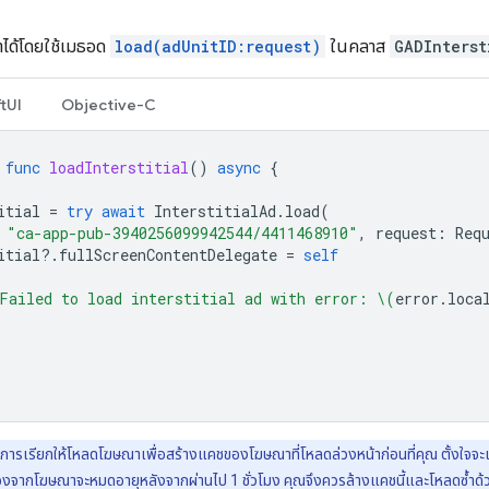
ได้โดยใช้เมธอด
load(adUnitID:request)
ในคลาส
GADInterst
tUI
Objective-C
func
loadInterstitial
()
async
{
itial
=
try
await
InterstitialAd
.
load
(
"ca-app-pub-3940256099942544/4411468910"
,
request
:
Req
itial
?.
fullScreenContentDelegate
=
self
Failed to load interstitial ad with error: 
\(
error
.
loca
การเรียกให้โหลดโฆษณาเพื่อสร้างแคชของโฆษณาที่โหลดล่วงหน้าก่อนที่คุณ ตั้งใจจ
่องจากโฆษณาจะหมดอายุหลังจากผ่านไป 1 ชั่วโมง คุณจึงควรล้างแคชนี้และโหลดซ้ำด้