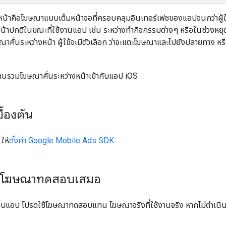
หน้าคือโฆษณาแบบเต็มหน้าจอที่ครอบคลุมอินเทอร์เฟซของแอปจนกว่าผู้ใช้
หน้าปกติในขณะที่ใช้งานแอป เช่น ระหว่างทำกิจกรรมต่างๆ หรือในช่วงหยุด
าคั่นระหว่างหน้า ผู้ใช้จะมีตัวเลือก ว่าจะแตะโฆษณาและไปยังปลายทาง 
ผสานรวมโฆษณาคั่นระหว่างหน้าเข้ากับแอป iOS
ื้องต้น
ให้
ตั้งค่า
Google Mobile Ads SDK
ยโฆษณาทดสอบเสมอ
อบแอป โปรดใช้โฆษณาทดสอบแทน โฆษณาจริงที่ใช้งานจริง หากไม่ดำเนินก