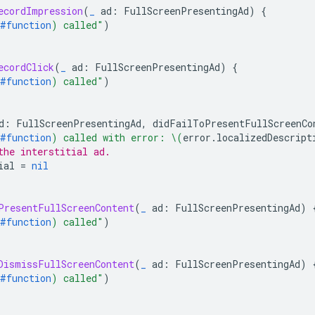
ecordImpression
(
_
ad
:
FullScreenPresentingAd
)
{
#function
)
 called"
)
ecordClick
(
_
ad
:
FullScreenPresentingAd
)
{
#function
)
 called"
)
d
:
FullScreenPresentingAd
,
didFailToPresentFullScreenCo
#function
)
 called with error: 
\(
error
.
localizedDescript
the interstitial ad.
ial
=
nil
PresentFullScreenContent
(
_
ad
:
FullScreenPresentingAd
)
#function
)
 called"
)
DismissFullScreenContent
(
_
ad
:
FullScreenPresentingAd
)
#function
)
 called"
)