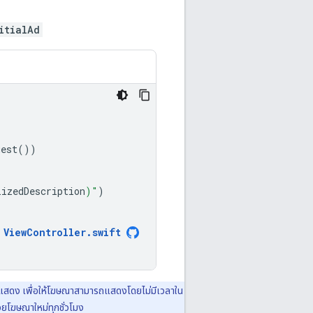
itialAd
uest
())
lizedDescription
)
"
)
ViewController
.
swift
ะแสดง เพื่อให้โฆษณาสามารถแสดงโดยไม่มีเวลาใน
วยโฆษณาใหม่ทุกชั่วโมง