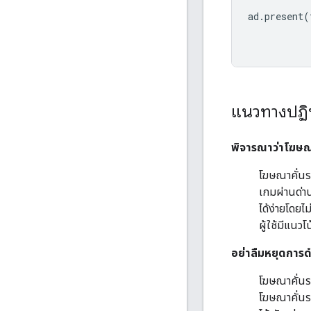
ad
.
present
(
แนวทางปฏิ
พิจารณาว่าโฆษณ
โฆษณาคั่นร
เกมผ่านด่าน
ได้ง่ายโดย
ผู้ใช้มีแนว
อย่าลืมหยุดการด
โฆษณาคั่นร
โฆษณาคั่นร