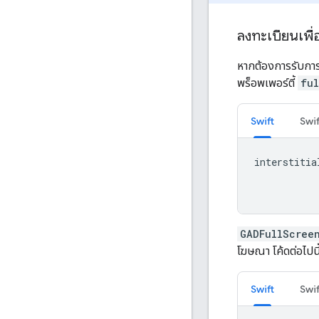
ลงทะเบียนเพื่
หากต้องการรับกา
พร็อพเพอร์ตี้
fu
Swift
Swif
interstitia
GADFullScree
โฆษณา โค้ดต่อไปนี
Swift
Swif