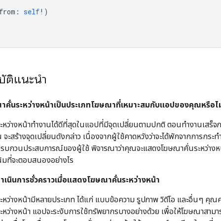
from
:
self
!)
บัติแนะนำ
าคั่นระหว่างหน้าเป็นประเภทโฆษณาที่เหมาะสมกับแอปของคุณหรือไม
ะหว่างหน้าทำงานได้ดีที่สุดในแอปที่มีจุดเปลี่ยนตามปกติ ตอนทำงานเสร็
 จะสร้างจุดเปลี่ยนดังกล่าว เนื่องจากผู้ใช้คาดหวังว่าจะได้พักจากการกร
ไม่รบกวนประสบการณ์ของผู้ใช้ พิจารณาว่าคุณจะแสดงโฆษณาคั่นระหว่างหน้
โน้มที่จะตอบสนองอย่างไร
ำเนินการชั่วคราวเมื่อแสดงโฆษณาคั่นระหว่างหน้า
ะหว่างหน้ามีหลายประเภท ได้แก่ แบบข้อความ รูปภาพ วิดีโอ และอื่นๆ ค
ะหว่างหน้า แอปจะระงับการใช้ทรัพยากรบางอย่างด้วย เพื่อให้โฆษณาสามา