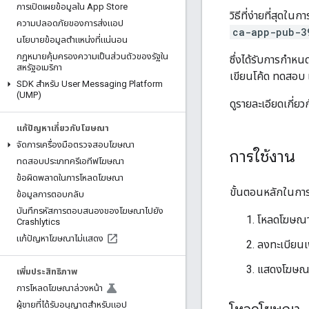
การเปิดเผยข้อมูลใน App Store
วิธีที่ง่ายที่สุ
ความปลอดภัยของการส่งแอป
ca-app-pub-3
นโยบายข้อมูลตำแหน่งที่แน่นอน
กฎหมายคุ้มครองความเป็นส่วนตัวของรัฐใน
ซึ่งได้รับการกำ
สหรัฐอเมริกา
เขียนโค้ด ทดสอบ
SDK สำหรับ User Messaging Platform
(UMP)
ดูรายละเอียดเกี่ยว
แก้ปัญหาเกี่ยวกับโฆษณา
จัดการเครื่องมือตรวจสอบโฆษณา
การใช้งาน
ทดสอบประเภทครีเอทีฟโฆษณา
ข้อผิดพลาดในการโหลดโฆษณา
ขั้นตอนหลักในการ
ข้อมูลการตอบกลับ
บันทึกรหัสการตอบสนองของโฆษณาไปยัง
โหลดโฆษณ
Crashlytics
แก้ปัญหาโฆษณาไม่แสดง
ลงทะเบียนเพ
แสดงโฆษณ
เพิ่มประสิทธิภาพ
การโหลดโฆษณาล่วงหน้า
ผู้ขายที่ได้รับอนุญาตสำหรับแอป