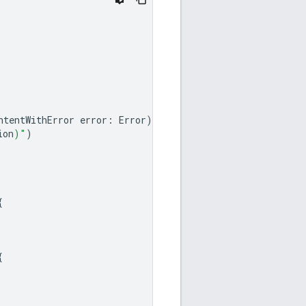
ntentWithError
error
:
Error
)
{
ion
)
"
)
{
{