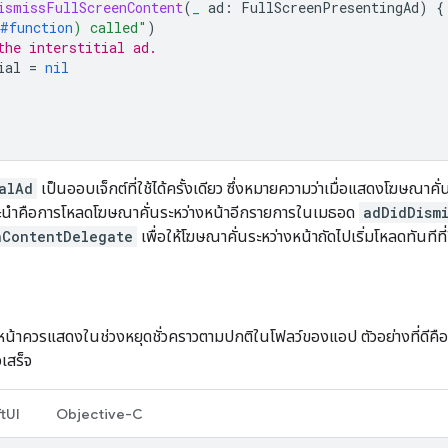
ismissFullScreenContent
(
_
ad
:
FullScreenPresentingAd
)
{
#function
)
 called"
)
the interstitial ad.
ial
=
nil
alAd
เป็นออบเจ็กต์ที่ใช้ได้ครั้งเดียว ซึ่งหมายความว่าเมื่อแสดงโฆษณาคั่
ะนำคือการโหลดโฆษณาคั่นระหว่างหน้าอีกรายการในเมธอด
adDidDism
nContentDelegate
เพื่อให้โฆษณาคั่นระหว่างหน้าถัดไปเริ่มโหลดทันทีท
หน้าควรแสดงในช่วงหยุดชั่วคราวตามปกติในโฟลว์ของแอป ตัวอย่างที่ดีคือ
จเสร็จ
tUI
Objective-C