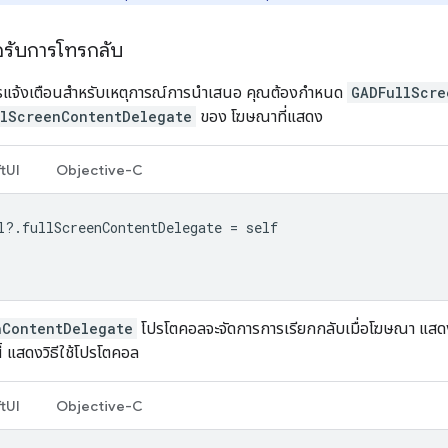
อรับการโทรกลับ
รแจ้งเตือนสำหรับเหตุการณ์การนำเสนอ คุณต้องกำหนด
GADFullScre
llScreenContentDelegate
ของ โฆษณาที่แสดง
tUI
Objective-C
l
?.
fullScreenContentDelegate
=
self
nContentDelegate
โปรโตคอลจะจัดการการเรียกกลับเมื่อโฆษณา แสดงสำ
้ แสดงวิธีใช้โปรโตคอล
tUI
Objective-C