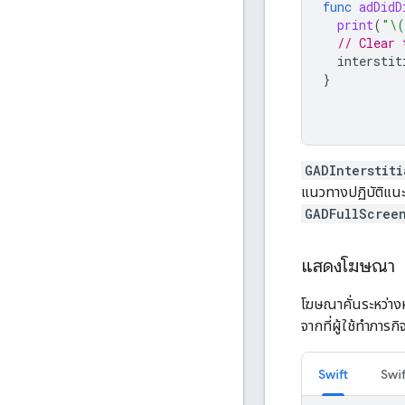
func
adDidD
print
(
"
\(
// Clear 
interstit
}
GADInterstiti
แนวทางปฏิบัติแน
GADFullScree
แสดงโฆษณา
โฆษณาคั่นระหว่าง
จากที่ผู้ใช้ทำภารกิ
Swift
Swif