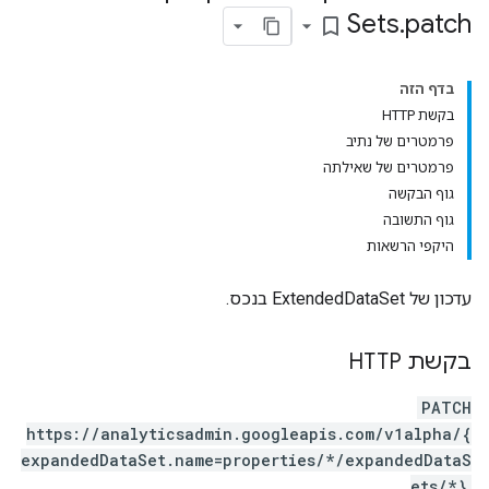
Sets
.
patch
bookmark_border
בדף הזה
בקשת HTTP
פרמטרים של נתיב
פרמטרים של שאילתה
גוף הבקשה
גוף התשובה
היקפי הרשאות
עדכון של ExtendedDataSet בנכס.
בקשת HTTP
PATCH
https://analyticsadmin.googleapis.com/v1alpha/{
expandedDataSet.name=properties/*/expandedDataS
pr
ets/*}