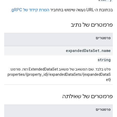
properties.da
בכתובת ה-URL נעשה שימוש בתחביר
המרת קידוד של gRPC
.
properties.dataStream
properties.d
פרמטרים של נתיב
prop
פרמטרים
expanded
Data
Set
.
name
string
פלט בלבד. שם המשאב של משאב ExtendedDataSet הזה. פורמט:
properties/{property_id}/expandedDataSets/{expandedDataS
et}
פרמטרים של שאילתה
פרמטרים