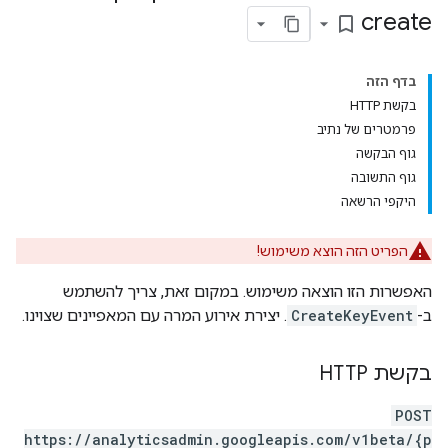
create
bookmark_border
בדף הזה
בקשת HTTP
פרמטרים של נתיב
גוף הבקשה
גוף התשובה
היקפי הרשאה
הפריט הזה הוצא משימוש!
האפשרות הזו הוצאה משימוש. במקום זאת, צריך להשתמש
ב-
CreateKeyEvent
. יצירת אירוע המרה עם המאפיינים שצוינו.
בקשת HTTP
properties.da
POST
https://analyticsadmin.googleapis.com/v1beta/{p