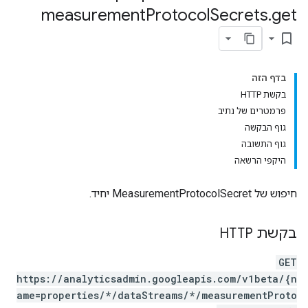
measurement
Protocol
Secrets
.
get
bookmark_border
בדף הזה
בקשת HTTP
פרמטרים של נתיב
גוף הבקשה
גוף התשובה
היקפי הרשאה
properties.da
חיפוש של MeasurementProtocolSecret יחיד.
בקשת HTTP
GET
https://analyticsadmin.googleapis.com/v1beta/{n
ame=properties/*/dataStreams/*/measurementProto