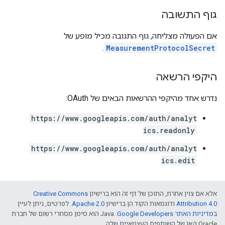
גוף התשובה
אם הפעולה מצליחה, גוף התגובה מכיל מופע של
.
MeasurementProtocolSecret
היקפי הרשאה
נדרש אחד מהיקפי ההרשאות הבאים של OAuth:
https://www.googleapis.com/auth/analyt
ics.readonly
https://www.googleapis.com/auth/analyt
ics.edit
אלא אם צוין אחרת, התוכן של דף זה הוא ברישיון
Creative Commons
Attribution 4.0
ודוגמאות הקוד הן ברישיון
Apache 2.0
. לפרטים, ניתן לעיין
ב
מדיניות האתר Google Developers‏
.‏ Java הוא סימן מסחרי רשום של חברת
Oracle ו/או של השותפים העצמאיים שלה.