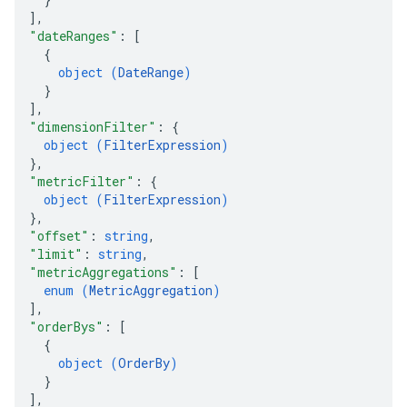
]
,
"dateRanges"
: 
[
{
object (
DateRange
)
}
]
,
"dimensionFilter"
: 
{
object (
FilterExpression
)
}
,
"metricFilter"
: 
{
object (
FilterExpression
)
}
,
"offset"
: 
string
,
"limit"
: 
string
,
"metricAggregations"
: 
[
enum (
MetricAggregation
)
]
,
"orderBys"
: 
[
{
object (
OrderBy
)
}
]
,