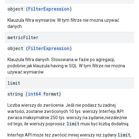
object (
FilterExpression
)
Klauzula filtra wymiarów. W tym filtrze nie można używać
danych.
metric
Filter
object (
FilterExpression
)
Klauzula filtra danych. Stosowana w fazie po agregacji,
podobnie jak klauzula having w SQL. W tym filtrze nie można
używać wymiarów.
limit
string (
int64
format)
Liczba wierszy do zwrócenia. Jeśli nie podasz tu żadnej
wartości, zostanie zwróconych 10 tys. wierszy. Interfejs API
zwraca maksymalnie 250 tys. wierszy na żądanie,niezależnie
limit
od tego, ile wierszy poprosisz.
musi być liczbą dodatnią.
limit
Interfejs API może też zwrócić mniej wierszy niż żądany
,