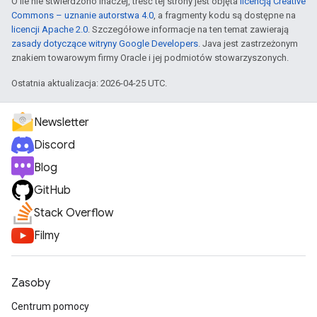
O ile nie stwierdzono inaczej, treść tej strony jest objęta
licencją Creative
Commons – uznanie autorstwa 4.0
, a fragmenty kodu są dostępne na
licencji Apache 2.0
. Szczegółowe informacje na ten temat zawierają
zasady dotyczące witryny Google Developers
. Java jest zastrzeżonym
znakiem towarowym firmy Oracle i jej podmiotów stowarzyszonych.
Ostatnia aktualizacja: 2026-04-25 UTC.
Newsletter
Discord
Blog
GitHub
Stack Overflow
Filmy
Zasoby
Centrum pomocy