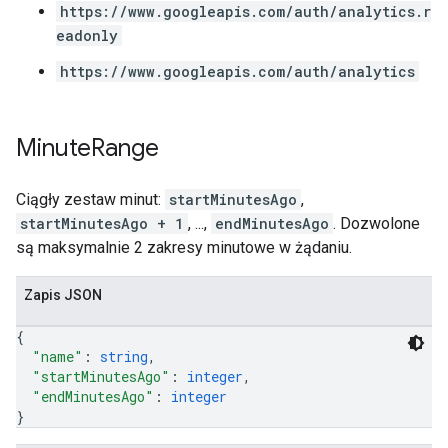
https://www.googleapis.com/auth/analytics.r
eadonly
https://www.googleapis.com/auth/analytics
Minute
Range
Ciągły zestaw minut:
startMinutesAgo
,
startMinutesAgo + 1
, ...,
endMinutesAgo
. Dozwolone
są maksymalnie 2 zakresy minutowe w żądaniu.
Zapis JSON
{
"name"
: 
string
,
"startMinutesAgo"
: 
integer
,
"endMinutesAgo"
: 
integer
}