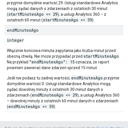
przyjmie domyślnie wartość 29. Usługi standardowe Analytics
mogą żądać danych o zdarzeniach z ostatnich 30 minut
startMinutesAgo <= 29
(
), a usługi Analytics 360 – z
startMinutesAgo <= 59
ostatnich 60 minut (
).
end
Minutes
Ago
integer
Włącznie końcowa minuta zapytania jako liczba minut przed
startMinutesAgo
obecną chwilą. Nie może przypadać przed
.
"endMinutesAgo": 15
Na przykład
oznacza, że raport
powinien zawierać dane zdarzeń sprzed 15 minut.
endMinutesAgo
Jeśli nie podasz tu żadnej wartości,
przyjmie
domyślnie wartość 0. Usługi standardowe Analytics mogą
żądać dowolnej minuty z ostatnich 30 minut danych o
endMinutesAgo <= 29
zdarzeniach (
), a usługi Analytics 360
– dowolnej minuty z ostatnich 60 minut danych o zdarzeniach
endMinutesAgo <= 59
(
).