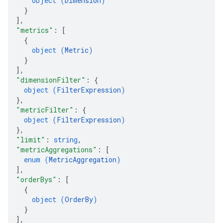
object (
Dimension
)
}
]
,
"metrics"
: 
[
{
object (
Metric
)
}
]
,
"dimensionFilter"
: 
{
object (
FilterExpression
)
}
,
"metricFilter"
: 
{
object (
FilterExpression
)
}
,
"limit"
: 
string
,
"metricAggregations"
: 
[
enum (
MetricAggregation
)
]
,
"orderBys"
: 
[
{
object (
OrderBy
)
}
]
,