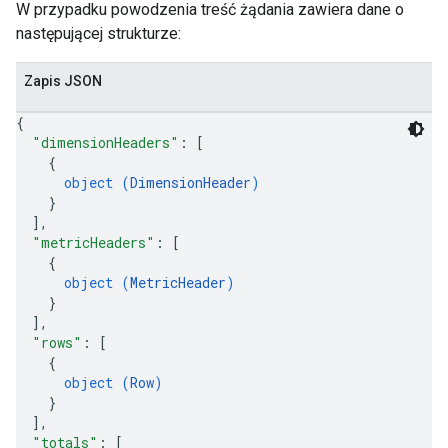
W przypadku powodzenia treść żądania zawiera dane o
następującej strukturze:
Zapis JSON
{
"dimensionHeaders"
: 
[
{
object (
DimensionHeader
)
}
]
,
"metricHeaders"
: 
[
{
object (
MetricHeader
)
}
]
,
"rows"
: 
[
{
object (
Row
)
}
]
,
"totals"
: 
[