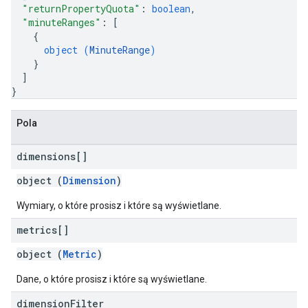
"returnPropertyQuota"
: 
boolean
,
"minuteRanges"
: 
[
{
object (
MinuteRange
)
}
]
}
Pola
dimensions[]
object (
Dimension
)
Wymiary, o które prosisz i które są wyświetlane.
metrics[]
object (
Metric
)
Dane, o które prosisz i które są wyświetlane.
dimension
Filter