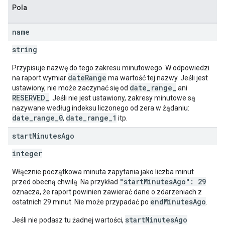
Pola
name
string
Przypisuje nazwę do tego zakresu minutowego. W odpowiedzi
dateRange
na raport wymiar
ma wartość tej nazwy. Jeśli jest
date_range_
ustawiony, nie może zaczynać się od
ani
RESERVED_
. Jeśli nie jest ustawiony, zakresy minutowe są
nazywane według indeksu liczonego od zera w żądaniu:
date_range_0
date_range_1
,
itp.
start
Minutes
Ago
integer
Włącznie początkowa minuta zapytania jako liczba minut
"startMinutesAgo": 29
przed obecną chwilą. Na przykład
oznacza, że raport powinien zawierać dane o zdarzeniach z
endMinutesAgo
ostatnich 29 minut. Nie może przypadać po
.
startMinutesAgo
Jeśli nie podasz tu żadnej wartości,