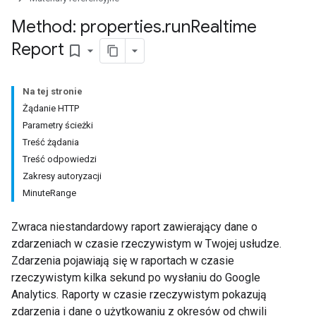
Method: properties
.
run
Realtime
Report
bookmark_border
Na tej stronie
Żądanie HTTP
Parametry ścieżki
Treść żądania
Treść odpowiedzi
Zakresy autoryzacji
MinuteRange
Zwraca niestandardowy raport zawierający dane o
zdarzeniach w czasie rzeczywistym w Twojej usłudze.
Zdarzenia pojawiają się w raportach w czasie
rzeczywistym kilka sekund po wysłaniu do Google
Analytics. Raporty w czasie rzeczywistym pokazują
zdarzenia i dane o użytkowaniu z okresów od chwili