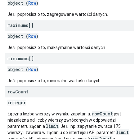
object (
Row
)
Jeśli poprosisz o to, zagregowane wartości danych.
maximums[]
object (
Row
)
Jeśli poprosisz o to, maksymalne wartości danych.
minimums[]
object (
Row
)
Jeśli poprosisz o to, minimalne wartości danych.
row
Count
integer
rowCount
Łączna liczba wierszy w wyniku zapytania.
jest
niezależna od liczby wierszy zwróconych w odpowiedzi i
limit
parametru żądania
. Jeśli np. zapytanie zwraca 175
limit
wierszy i zawiera w żądaniu do interfejsu API parametr
rowCount
o wartości 50, odpowiedź będzie zawierać
o