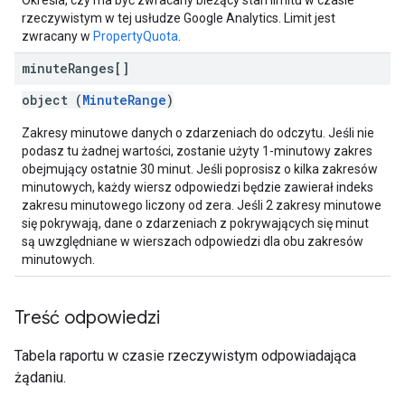
Określa, czy ma być zwracany bieżący stan limitu w czasie
rzeczywistym w tej usłudze Google Analytics. Limit jest
zwracany w
PropertyQuota
.
minute
Ranges[]
object (
MinuteRange
)
Zakresy minutowe danych o zdarzeniach do odczytu. Jeśli nie
podasz tu żadnej wartości, zostanie użyty 1-minutowy zakres
obejmujący ostatnie 30 minut. Jeśli poprosisz o kilka zakresów
minutowych, każdy wiersz odpowiedzi będzie zawierał indeks
zakresu minutowego liczony od zera. Jeśli 2 zakresy minutowe
się pokrywają, dane o zdarzeniach z pokrywających się minut
są uwzględniane w wierszach odpowiedzi dla obu zakresów
minutowych.
Treść odpowiedzi
Tabela raportu w czasie rzeczywistym odpowiadająca
żądaniu.