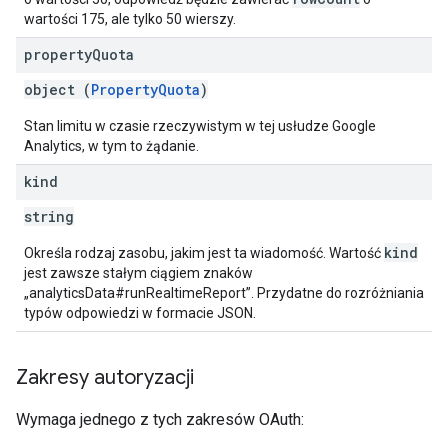
wartości 175, ale tylko 50 wierszy.
property
Quota
object (
PropertyQuota
)
Stan limitu w czasie rzeczywistym w tej usłudze Google
Analytics, w tym to żądanie.
kind
string
kind
Określa rodzaj zasobu, jakim jest ta wiadomość. Wartość
jest zawsze stałym ciągiem znaków
„analyticsData#runRealtimeReport”. Przydatne do rozróżniania
typów odpowiedzi w formacie JSON.
Zakresy autoryzacji
Wymaga jednego z tych zakresów OAuth: