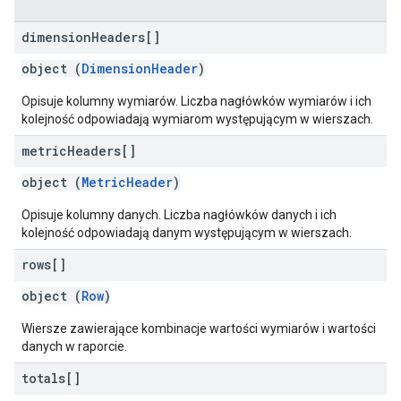
dimension
Headers[]
object (
DimensionHeader
)
Opisuje kolumny wymiarów. Liczba nagłówków wymiarów i ich
kolejność odpowiadają wymiarom występującym w wierszach.
metric
Headers[]
object (
MetricHeader
)
Opisuje kolumny danych. Liczba nagłówków danych i ich
kolejność odpowiadają danym występującym w wierszach.
rows[]
object (
Row
)
Wiersze zawierające kombinacje wartości wymiarów i wartości
danych w raporcie.
totals[]