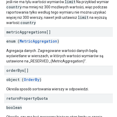
limit
jeśli nie ma tylu wartości wymiarów.
Na przykład wymiar
country
ma mniej niż 300 możliwych wartości, więc podczas
raportowania tylko według tego wymiaru nie można uzyskać
limit
więcej niż 300 wierszy, nawet jeśli ustawisz
na wyższą
country
wartość.
metric
Aggregations[]
enum (
MetricAggregation
)
Agregacja danych. Zagregowane wartości danych będą
wyświetlane w wierszach, w których wartości wymiarów są
ustawione na „RESERVED_(MetricAggregation)”.
order
Bys[]
object (
OrderBy
)
Określa sposób sortowania wierszy w odpowiedzi.
return
Property
Quota
boolean