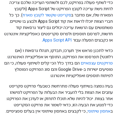
כדי לשתף פעולה בפרויקט, לכם ולשותפי העריכה שלכם צריכה
להיות גישת עריכה לקובץ הפרויקט של Apps Script (ולקובץ
המארח שלו, אם מדובר ב
סקריפט שקשור לקובץ מארח
). כך כל
חברי הצוות יוכלו לראות את קוד Apps Script ולבצע בו שינויים.
משתמשים עם הרשאת עריכה יכולים גם ליצור גרסאות קוד
חדשות, לפרסם תוספים ולפרוס סקריפטים כאפליקציות אינטרנט
או כקבצים הפעלה עבור
Apps Script API
.
כדאי לתכנן מראש איך תערכו, תבדקו, תנהלו גרסאות ו (אם
רלוונטי) תפרסמו את הפרויקט, התוסף או אפליקציית האינטרנט.
פרויקטים עצמאיים
הם בדרך כלל הכי קלים לשיתוף פעולה, כי הם
מופיעים ישירות ב-Google Drive והם סוג הפרויקט המומלץ
לפיתוח תוספים ואפליקציות אינטרנט.
בעיה נפוצה בשיתוף פעולה מתרחשת כשבעלי פרויקט סקריפט
עוזבים את הצוות בלי להעביר את הבעלות על הפרויקט למישהו
אחר בצוות. יכול להיות שלא תוכלו לתחזק או לעדכן את הפרויקט.
כדי למנוע את הבעיה הזו, כדאי לשמור את פרויקט הסקריפט
ב
אחסון שיתופי
, כי לקבצים באחסון שיתופי אין בעלים ספציפיים.