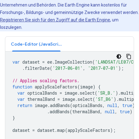
Unternehmen und Behörden. Die Earth Engine kann kostenlos für
Forschungs-, Bildungs- und gemeinnützige Zwecke verwendet werden.
Registrieren Sie sich für den Zugriff auf die Earth Engine
, um
loszulegen.
Code-Editor (JavaScript)
var
dataset
=
ee
.
ImageCollection
(
'LANDSAT/LE07/C02
.
filterDate
(
'2017-06-01'
,
'2017-07-01'
);
// Applies scaling factors.
function
applyScaleFactors
(
image
)
{
var
opticalBands
=
image
.
select
(
'SR_B.'
).
multipl
var
thermalBand
=
image
.
select
(
'ST_B6'
).
multiply
return
image
.
addBands
(
opticalBands
,
null
,
true
)
.
addBands
(
thermalBand
,
null
,
true
);
}
dataset
=
dataset
.
map
(
applyScaleFactors
);