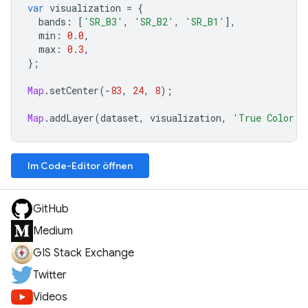
var
visualization
=
{
bands
:
[
'SR_B3'
,
'SR_B2'
,
'SR_B1'
],
min
:
0.0
,
max
:
0.3
,
};
Map
.
setCenter
(
-
83
,
24
,
8
);
Map
.
addLayer
(
dataset
,
visualization
,
'True Color (
Im Code-Editor öffnen
GitHub
Medium
GIS Stack Exchange
Twitter
Videos