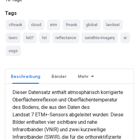
Tags
cfmask
cloud
etm
fmask
global
landsat
lasrc
le07
lst
reflectance
satellite-imagery
sr
usgs
Beschreibung
Bänder
Mehr
Dieser Datensatz enthält atmosphärisch korrigierte
Oberflächenreflexion und Oberflächentemperatur
des Bodens, die aus den Daten des
Landsat 7 ETM+-Sensors abgeleitet wurden. Diese
Bilder enthalten vier sichtbare und nahe
Infrarotbänder (VNIR) und zwei kurzwellige
Infrarotbänder (SWIR), die für die orthorektifizierte