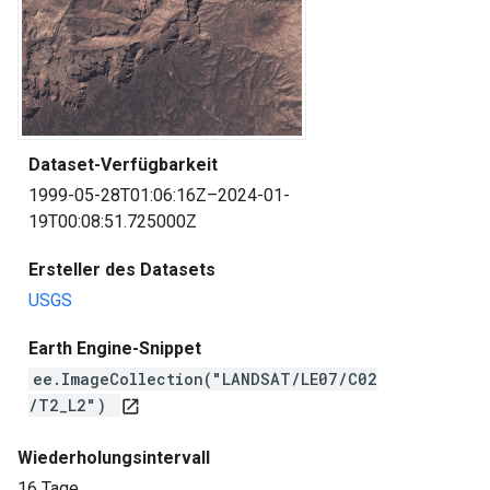
Dataset-Verfügbarkeit
1999-05-28T01:06:16Z–2024-01-
19T00:08:51.725000Z
Ersteller des Datasets
USGS
Earth Engine-Snippet
ee.ImageCollection("LANDSAT/LE07/C02
/T2_L2")
open_in_new
Wiederholungsintervall
16 Tage