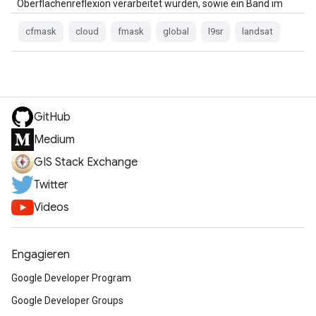
Oberflächenreflexion verarbeitet wurden, sowie ein Band im
thermischen Infrarotbereich.
cfmask
cloud
fmask
global
l9sr
landsat
GitHub
Medium
GIS Stack Exchange
Twitter
Videos
Engagieren
Google Developer Program
Google Developer Groups