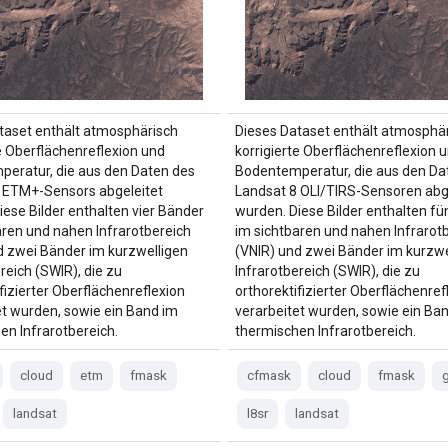
taset enthält atmosphärisch
Dieses Dataset enthält atmosphä
te Oberflächenreflexion und
korrigierte Oberflächenreflexion 
eratur, die aus den Daten des
Bodentemperatur, die aus den Da
 ETM+-Sensors abgeleitet
Landsat 8 OLI/TIRS-Sensoren abg
iese Bilder enthalten vier Bänder
wurden. Diese Bilder enthalten f
aren und nahen Infrarotbereich
im sichtbaren und nahen Infrarot
d zwei Bänder im kurzwelligen
(VNIR) und zwei Bänder im kurzwe
reich (SWIR), die zu
Infrarotbereich (SWIR), die zu
fizierter Oberflächenreflexion
orthorektifizierter Oberflächenref
et wurden, sowie ein Band im
verarbeitet wurden, sowie ein Ba
en Infrarotbereich.
thermischen Infrarotbereich.
cloud
etm
fmask
cfmask
cloud
fmask
g
landsat
l8sr
landsat