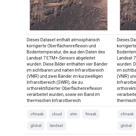
Dieses Dataset enthält atmosphärisch
Dieses Da
korrigierte Oberflächenreflexion und
korrigier
Bodentemperatur, die aus den Daten des
Bodentemp
Landsat 7 ETM+-Sensors abgeleitet
Landsat 7
wurden. Diese Bilder enthalten vier Bänder
wurden. D
im sichtbaren und nahen Infrarotbereich
im sichtb
(VNIR) und zwei Bänder im kurzwelligen
(VNIR) un
Infrarotbereich (SWIR), die zu
Infrarotbe
orthorektifizierter Oberflächenreflexion
orthorekti
verarbeitet wurden, sowie ein Band im
verarbeit
thermischen Infrarotbereich.
thermisch
cfmask
cloud
etm
fmask
cfmask
global
landsat
global