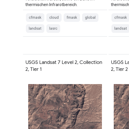
thermischen Infrarotbereich.
thermisch
cfmask
cloud
fmask
global
cfmask
landsat
lasrc
landsat
USGS Landsat 7 Level 2, Collection
USGS La
2, Tier 1
2, Tier 2