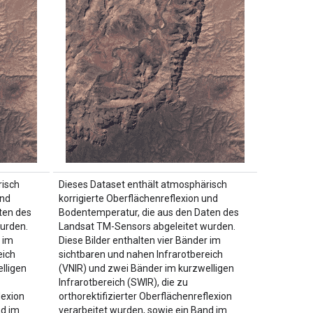
risch
Dieses Dataset enthält atmosphärisch
und
korrigierte Oberflächenreflexion und
ten des
Bodentemperatur, die aus den Daten des
urden.
Landsat TM-Sensors abgeleitet wurden.
 im
Diese Bilder enthalten vier Bänder im
eich
sichtbaren und nahen Infrarotbereich
lligen
(VNIR) und zwei Bänder im kurzwelligen
Infrarotbereich (SWIR), die zu
lexion
orthorektifizierter Oberflächenreflexion
nd im
verarbeitet wurden, sowie ein Band im