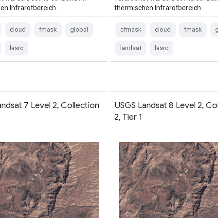
en Infrarotbereich.
thermischen Infrarotbereich.
cloud
fmask
global
cfmask
cloud
fmask
g
lasrc
landsat
lasrc
ndsat 7 Level 2, Collection
USGS Landsat 8 Level 2, Col
2, Tier 1