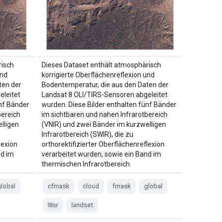
risch
Dieses Dataset enthält atmosphärisch
und
korrigierte Oberflächenreflexion und
ten der
Bodentemperatur, die aus den Daten der
eleitet
Landsat 8 OLI/TIRS-Sensoren abgeleitet
ünf Bänder
wurden. Diese Bilder enthalten fünf Bänder
bereich
im sichtbaren und nahen Infrarotbereich
lligen
(VNIR) und zwei Bänder im kurzwelligen
Infrarotbereich (SWIR), die zu
lexion
orthorektifizierter Oberflächenreflexion
nd im
verarbeitet wurden, sowie ein Band im
thermischen Infrarotbereich.
lobal
cfmask
cloud
fmask
global
l8sr
landsat