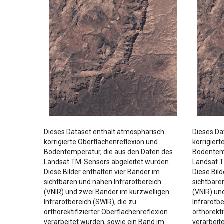
Dieses Dataset enthält atmosphärisch
Dieses Da
korrigierte Oberflächenreflexion und
korrigier
Bodentemperatur, die aus den Daten des
Bodentemp
Landsat TM-Sensors abgeleitet wurden.
Landsat T
Diese Bilder enthalten vier Bänder im
Diese Bild
sichtbaren und nahen Infrarotbereich
sichtbare
(VNIR) und zwei Bänder im kurzwelligen
(VNIR) un
Infrarotbereich (SWIR), die zu
Infrarotbe
orthorektifizierter Oberflächenreflexion
orthorekti
verarbeitet wurden, sowie ein Band im
verarbeit