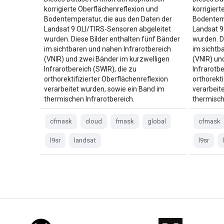
korrigierte Oberflächenreflexion und
korrigier
Bodentemperatur, die aus den Daten der
Bodentemp
Landsat 9 OLI/TIRS-Sensoren abgeleitet
Landsat 9
wurden. Diese Bilder enthalten fünf Bänder
wurden. D
im sichtbaren und nahen Infrarotbereich
im sichtb
(VNIR) und zwei Bänder im kurzwelligen
(VNIR) un
Infrarotbereich (SWIR), die zu
Infrarotbe
orthorektifizierter Oberflächenreflexion
orthorekti
verarbeitet wurden, sowie ein Band im
verarbeit
thermischen Infrarotbereich.
thermisch
cfmask
cloud
fmask
global
cfmask
l9sr
landsat
l9sr