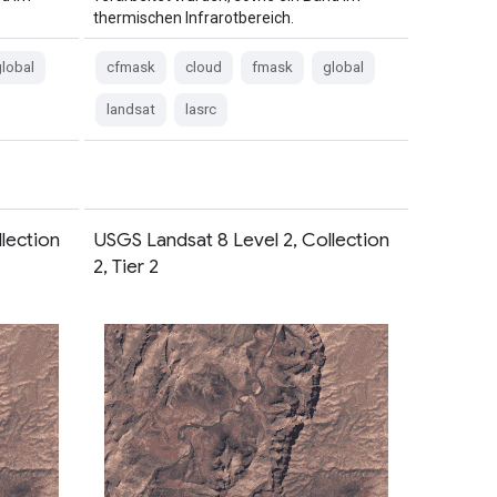
thermischen Infrarotbereich.
lobal
cfmask
cloud
fmask
global
landsat
lasrc
lection
USGS Landsat 8 Level 2, Collection
2, Tier 2