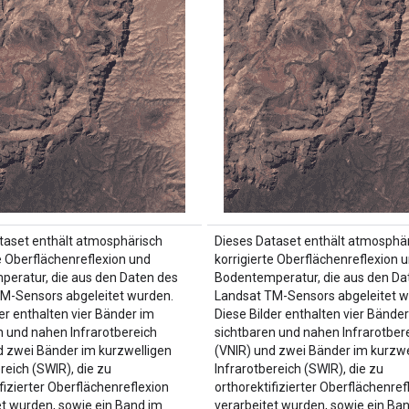
taset enthält atmosphärisch
Dieses Dataset enthält atmosphä
te Oberflächenreflexion und
korrigierte Oberflächenreflexion 
eratur, die aus den Daten des
Bodentemperatur, die aus den Da
M-Sensors abgeleitet wurden.
Landsat TM-Sensors abgeleitet w
er enthalten vier Bänder im
Diese Bilder enthalten vier Bänder
n und nahen Infrarotbereich
sichtbaren und nahen Infrarotber
d zwei Bänder im kurzwelligen
(VNIR) und zwei Bänder im kurzwe
reich (SWIR), die zu
Infrarotbereich (SWIR), die zu
fizierter Oberflächenreflexion
orthorektifizierter Oberflächenref
et wurden, sowie ein Band im
verarbeitet wurden, sowie ein Ba