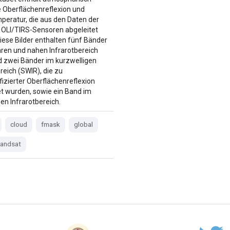
te Oberflächenreflexion und
eratur, die aus den Daten der
 OLI/TIRS-Sensoren abgeleitet
iese Bilder enthalten fünf Bänder
aren und nahen Infrarotbereich
d zwei Bänder im kurzwelligen
reich (SWIR), die zu
fizierter Oberflächenreflexion
et wurden, sowie ein Band im
en Infrarotbereich.
cloud
fmask
global
landsat