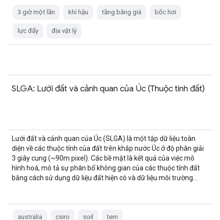
3 giờ một lần
khí hậu
tầng băng giá
bốc hơi
lực đẩy
địa vật lý
SLGA: Lưới đất và cảnh quan của Úc (Thuộc tính đất)
Lưới đất và cảnh quan của Úc (SLGA) là một tập dữ liệu toàn
diện về các thuộc tính của đất trên khắp nước Úc ở độ phân giải
3 giây cung (~90m pixel). Các bề mặt là kết quả của việc mô
hình hoá, mô tả sự phân bố không gian của các thuộc tính đất
bằng cách sử dụng dữ liệu đất hiện có và dữ liệu môi trường…
australia
csiro
soil
tern