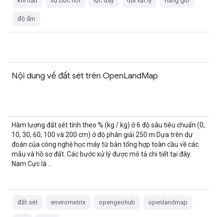
khí hậu
sự bốc hơi
lực đẩy
địa vật lý
hàng giờ
độ ẩm
Nội dung về đất sét trên OpenLandMap
Hàm lượng đất sét tính theo % (kg / kg) ở 6 độ sâu tiêu chuẩn (0,
10, 30, 60, 100 và 200 cm) ở độ phân giải 250 m Dựa trên dự
đoán của công nghệ học máy từ bản tổng hợp toàn cầu về các
mẫu và hồ sơ đất. Các bước xử lý được mô tả chi tiết tại đây.
Nam Cực là …
đất sét
envirometrix
opengeohub
openlandmap