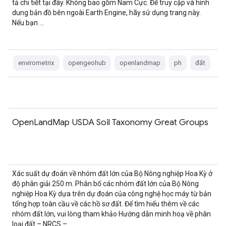
tả chi tiết tại đây. Không bao gồm Nam Cực. Để truy cập và hình
dung bản đồ bên ngoài Earth Engine, hãy sử dụng trang này.
Nếu bạn …
envirometrix
opengeohub
openlandmap
ph
đất
OpenLandMap USDA Soil Taxonomy Great Groups
Xác suất dự đoán về nhóm đất lớn của Bộ Nông nghiệp Hoa Kỳ ở
độ phân giải 250 m. Phân bố các nhóm đất lớn của Bộ Nông
nghiệp Hoa Kỳ dựa trên dự đoán của công nghệ học máy từ bản
tổng hợp toàn cầu về các hồ sơ đất. Để tìm hiểu thêm về các
nhóm đất lớn, vui lòng tham khảo Hướng dẫn minh hoạ về phân
loại đất – NRCS – …