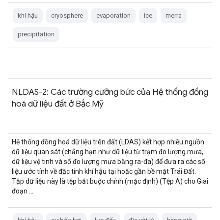
khí hậu
cryosphere
evaporation
ice
merra
precipitation
NLDAS-2: Các trường cưỡng bức của Hệ thống đồng
hoá dữ liệu đất ở Bắc Mỹ
Hệ thống đồng hoá dữ liệu trên đất (LDAS) kết hợp nhiều nguồn
dữ liệu quan sát (chẳng hạn như dữ liệu từ trạm đo lượng mưa,
dữ liệu vệ tinh và số đo lượng mưa bằng ra-đa) để đưa ra các số
liệu ước tính về đặc tính khí hậu tại hoặc gần bề mặt Trái Đất.
Tập dữ liệu này là tệp bắt buộc chính (mặc định) (Tệp A) cho Giai
đoạn …