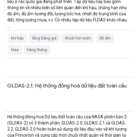
liệu ở các quốc gia đang phát triển. Tập dữ liệu này bao gồm
thông tin về nhiều biến số liên quan đến khí hậu, chẳng hạn như
độ ẩm, độ ẩm tương đối, lượng bốc hơi, nhiệt độ trung bình của
đất, tổng lượng mưa, v.v. Có nhiều tập dữ liệu FLDAS khác nhau;
…
khí hậu
tầng băng giá
thoát hơi nước
độ ẩm
ldas
hằng tháng
GLDAS-2.1: Hệ thống đồng hoá dữ liệu đất toàn cầu
Hệ thống Đồng hoá Dữ liệu Đất toàn cầu của NASA phiên bản 2
(GLDAS-2) có 3 thành phần: GLDAS-2.0, GLDAS-2.1 và GLDAS-
2.2. GLDAS-2.0 hoàn toàn sử dụng dữ liệu đầu vào về khí tượng
của Princeton và cung cấp một chuỗi nhất quán về thời gian từ