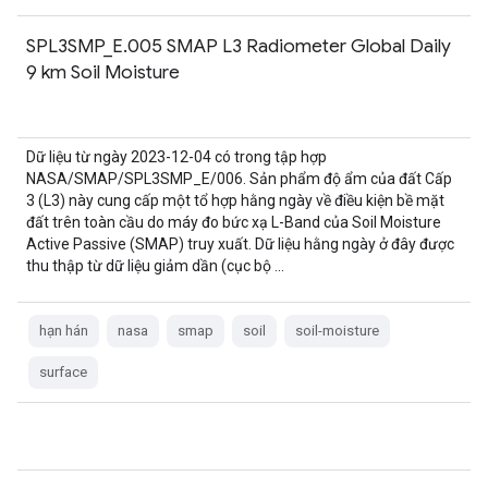
SPL3SMP_E.005 SMAP L3 Radiometer Global Daily
9 km Soil Moisture
Dữ liệu từ ngày 2023-12-04 có trong tập hợp
NASA/SMAP/SPL3SMP_E/006. Sản phẩm độ ẩm của đất Cấp
3 (L3) này cung cấp một tổ hợp hằng ngày về điều kiện bề mặt
đất trên toàn cầu do máy đo bức xạ L-Band của Soil Moisture
Active Passive (SMAP) truy xuất. Dữ liệu hằng ngày ở đây được
thu thập từ dữ liệu giảm dần (cục bộ …
hạn hán
nasa
smap
soil
soil-moisture
surface