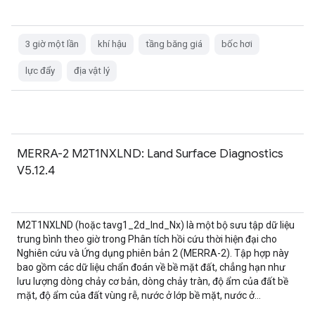
3 giờ một lần
khí hậu
tầng băng giá
bốc hơi
lực đẩy
địa vật lý
MERRA-2 M2T1NXLND: Land Surface Diagnostics
V5.12.4
M2T1NXLND (hoặc tavg1_2d_lnd_Nx) là một bộ sưu tập dữ liệu
trung bình theo giờ trong Phân tích hồi cứu thời hiện đại cho
Nghiên cứu và Ứng dụng phiên bản 2 (MERRA-2). Tập hợp này
bao gồm các dữ liệu chẩn đoán về bề mặt đất, chẳng hạn như
lưu lượng dòng chảy cơ bản, dòng chảy tràn, độ ẩm của đất bề
mặt, độ ẩm của đất vùng rễ, nước ở lớp bề mặt, nước ở...