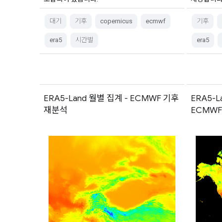
대기
기후
copernicus
ecmwf
기후
era5
시간별
era5
ERA5-Land 월별 집계 - ECMWF 기후
ERA5-
재분석
ECMW