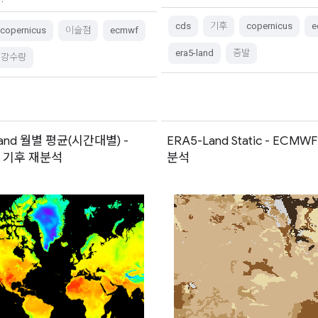
cds
기후
copernicus
e
copernicus
이슬점
ecmwf
era5-land
증발
강수량
Land 월별 평균(시간대별) -
ERA5-Land Static - ECMW
F 기후 재분석
분석