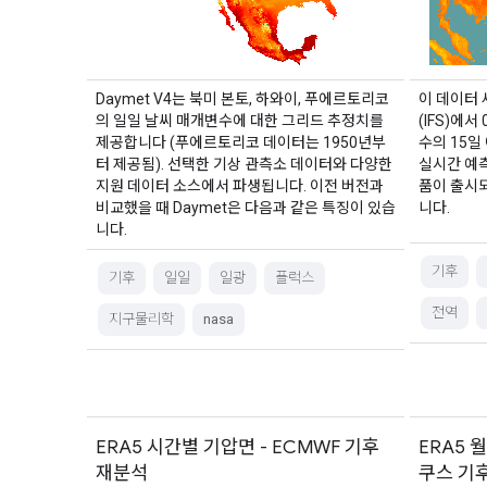
Daymet V4는 북미 본토, 하와이, 푸에르토리코
이 데이터 
의 일일 날씨 매개변수에 대한 그리드 추정치를
(IFS)에
제공합니다 (푸에르토리코 데이터는 1950년부
수의 15일
터 제공됨). 선택한 기상 관측소 데이터와 다양한
실시간 예측
지원 데이터 소스에서 파생됩니다. 이전 버전과
품이 출시되
비교했을 때 Daymet은 다음과 같은 특징이 있습
니다.
니다.
기후
기후
일일
일광
플럭스
전역
지구물리학
nasa
ERA5 시간별 기압면 - ECMWF 기후
ERA5 
재분석
쿠스 기