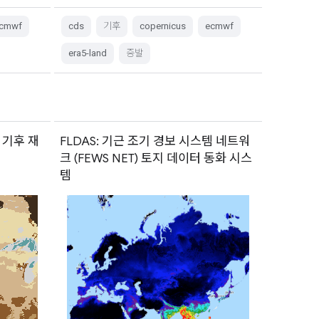
cmwf
cds
기후
copernicus
ecmwf
era5-land
증발
F 기후 재
FLDAS: 기근 조기 경보 시스템 네트워
크 (FEWS NET) 토지 데이터 동화 시스
템