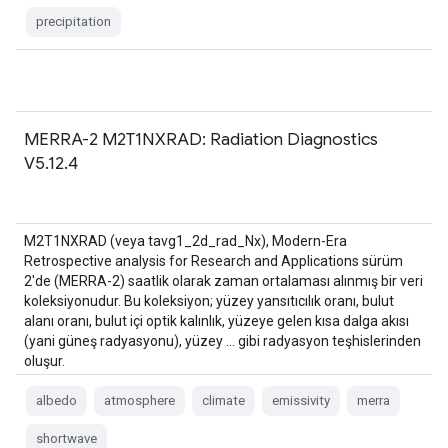
precipitation
MERRA-2 M2T1NXRAD: Radiation Diagnostics
V5.12.4
M2T1NXRAD (veya tavg1_2d_rad_Nx), Modern-Era
Retrospective analysis for Research and Applications sürüm
2'de (MERRA-2) saatlik olarak zaman ortalaması alınmış bir veri
koleksiyonudur. Bu koleksiyon; yüzey yansıtıcılık oranı, bulut
alanı oranı, bulut içi optik kalınlık, yüzeye gelen kısa dalga akısı
(yani güneş radyasyonu), yüzey ... gibi radyasyon teşhislerinden
oluşur.
albedo
atmosphere
climate
emissivity
merra
shortwave