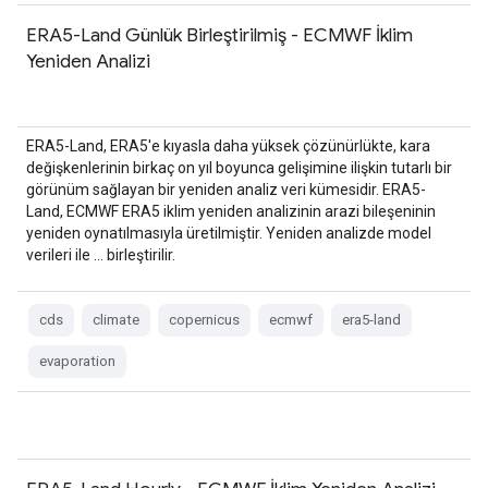
ERA5-Land Günlük Birleştirilmiş - ECMWF İklim
Yeniden Analizi
ERA5-Land, ERA5'e kıyasla daha yüksek çözünürlükte, kara
değişkenlerinin birkaç on yıl boyunca gelişimine ilişkin tutarlı bir
görünüm sağlayan bir yeniden analiz veri kümesidir. ERA5-
Land, ECMWF ERA5 iklim yeniden analizinin arazi bileşeninin
yeniden oynatılmasıyla üretilmiştir. Yeniden analizde model
verileri ile … birleştirilir.
cds
climate
copernicus
ecmwf
era5-land
evaporation