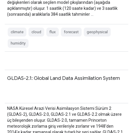
değişkenleri olarak seçilen model çıkışlarından (aşağıda
açıklanmıştır) oluşur. 1 saatlik (120 saate kadar) ve 3 saatlik
(sonrasında) aralıklarla 384 saatlik tahminler …
climate
cloud
flux
forecast
geophysical
humidity
GLDAS-2.1: Global Land Data Assimilation System
NASA Küresel Arazi Verisi Asimilasyon Sistemi Sürüm 2
(GLDAS-2), GLDAS-2.0, GLDAS-2.1 ve GLDAS-2.2 olmak üzere
üç bileşenden oluşur. GLDAS-2.0, tamamen Princeton
meteorolojik zorlama giriş verileriyle zorlanır ve 1948'den
2014'e kadar zamansal olarak tutarlı bir seri sağlar. GLDAS-2.1,