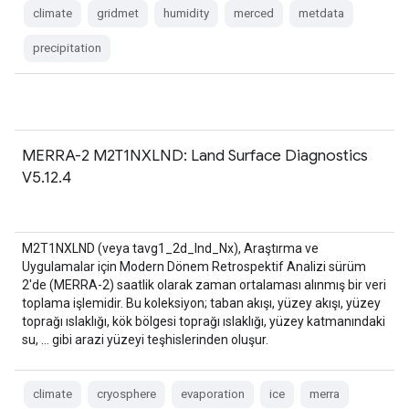
climate
gridmet
humidity
merced
metdata
precipitation
MERRA-2 M2T1NXLND: Land Surface Diagnostics
V5.12.4
M2T1NXLND (veya tavg1_2d_lnd_Nx), Araştırma ve
Uygulamalar için Modern Dönem Retrospektif Analizi sürüm
2'de (MERRA-2) saatlik olarak zaman ortalaması alınmış bir veri
toplama işlemidir. Bu koleksiyon; taban akışı, yüzey akışı, yüzey
toprağı ıslaklığı, kök bölgesi toprağı ıslaklığı, yüzey katmanındaki
su, … gibi arazi yüzeyi teşhislerinden oluşur.
climate
cryosphere
evaporation
ice
merra