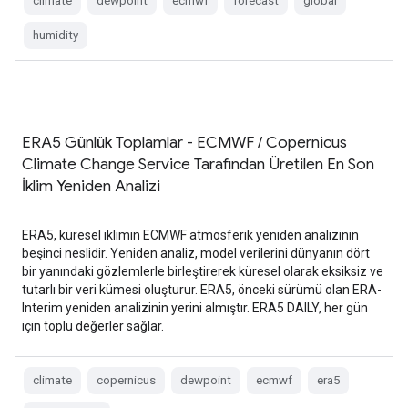
climate
dewpoint
ecmwf
forecast
global
humidity
ERA5 Günlük Toplamlar - ECMWF / Copernicus
Climate Change Service Tarafından Üretilen En Son
İklim Yeniden Analizi
ERA5, küresel iklimin ECMWF atmosferik yeniden analizinin
beşinci neslidir. Yeniden analiz, model verilerini dünyanın dört
bir yanındaki gözlemlerle birleştirerek küresel olarak eksiksiz ve
tutarlı bir veri kümesi oluşturur. ERA5, önceki sürümü olan ERA-
Interim yeniden analizinin yerini almıştır. ERA5 DAILY, her gün
için toplu değerler sağlar.
climate
copernicus
dewpoint
ecmwf
era5