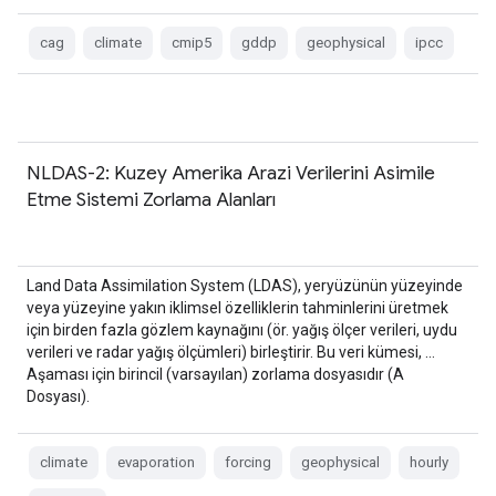
cag
climate
cmip5
gddp
geophysical
ipcc
NLDAS-2: Kuzey Amerika Arazi Verilerini Asimile
Etme Sistemi Zorlama Alanları
Land Data Assimilation System (LDAS), yeryüzünün yüzeyinde
veya yüzeyine yakın iklimsel özelliklerin tahminlerini üretmek
için birden fazla gözlem kaynağını (ör. yağış ölçer verileri, uydu
verileri ve radar yağış ölçümleri) birleştirir. Bu veri kümesi, …
Aşaması için birincil (varsayılan) zorlama dosyasıdır (A
Dosyası).
climate
evaporation
forcing
geophysical
hourly