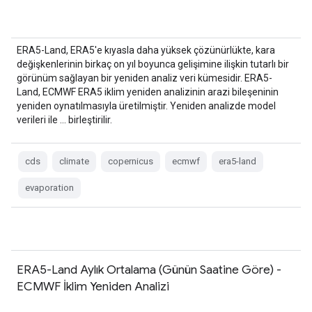
ERA5-Land, ERA5'e kıyasla daha yüksek çözünürlükte, kara
değişkenlerinin birkaç on yıl boyunca gelişimine ilişkin tutarlı bir
görünüm sağlayan bir yeniden analiz veri kümesidir. ERA5-
Land, ECMWF ERA5 iklim yeniden analizinin arazi bileşeninin
yeniden oynatılmasıyla üretilmiştir. Yeniden analizde model
verileri ile … birleştirilir.
cds
climate
copernicus
ecmwf
era5-land
evaporation
ERA5-Land Aylık Ortalama (Günün Saatine Göre) -
ECMWF İklim Yeniden Analizi