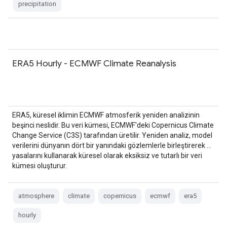
precipitation
ERA5 Hourly - ECMWF Climate Reanalysis
ERA5, küresel iklimin ECMWF atmosferik yeniden analizinin
beşinci neslidir. Bu veri kümesi, ECMWF'deki Copernicus Climate
Change Service (C3S) tarafından üretilir. Yeniden analiz, model
verilerini dünyanın dört bir yanındaki gözlemlerle birleştirerek …
yasalarını kullanarak küresel olarak eksiksiz ve tutarlı bir veri
kümesi oluşturur.
atmosphere
climate
copernicus
ecmwf
era5
hourly