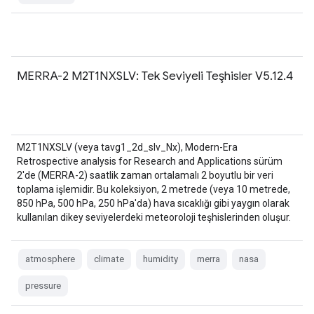
MERRA-2 M2T1NXSLV: Tek Seviyeli Teşhisler V5.12.4
M2T1NXSLV (veya tavg1_2d_slv_Nx), Modern-Era
Retrospective analysis for Research and Applications sürüm
2'de (MERRA-2) saatlik zaman ortalamalı 2 boyutlu bir veri
toplama işlemidir. Bu koleksiyon, 2 metrede (veya 10 metrede,
850 hPa, 500 hPa, 250 hPa'da) hava sıcaklığı gibi yaygın olarak
kullanılan dikey seviyelerdeki meteoroloji teşhislerinden oluşur.
atmosphere
climate
humidity
merra
nasa
pressure