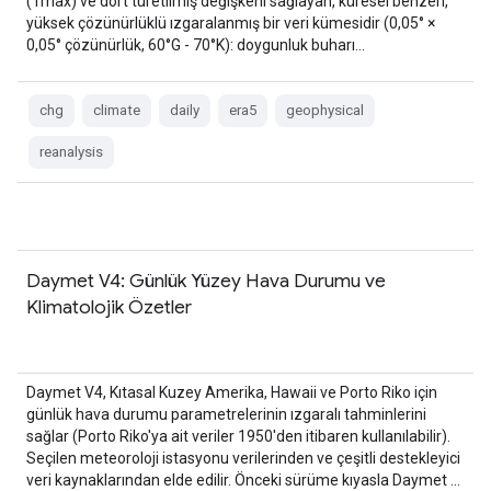
(Tmax) ve dört türetilmiş değişkeni sağlayan, küresel benzeri,
yüksek çözünürlüklü ızgaralanmış bir veri kümesidir (0,05° ×
0,05° çözünürlük, 60°G - 70°K): doygunluk buharı…
chg
climate
daily
era5
geophysical
reanalysis
Daymet V4: Günlük Yüzey Hava Durumu ve
Klimatolojik Özetler
Daymet V4, Kıtasal Kuzey Amerika, Hawaii ve Porto Riko için
günlük hava durumu parametrelerinin ızgaralı tahminlerini
sağlar (Porto Riko'ya ait veriler 1950'den itibaren kullanılabilir).
Seçilen meteoroloji istasyonu verilerinden ve çeşitli destekleyici
veri kaynaklarından elde edilir. Önceki sürüme kıyasla Daymet …