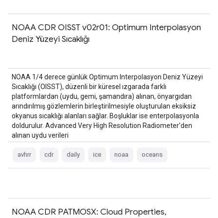
NOAA CDR OISST v02r01: Optimum Interpolasyon
Deniz Yüzeyi Sıcaklığı
NOAA 1/4 derece günlük Optimum Interpolasyon Deniz Yüzeyi
Sıcaklığı (OISST), düzenli bir küresel ızgarada farklı
platformlardan (uydu, gemi, şamandıra) alınan, önyargıdan
arındırılmış gözlemlerin birleştirilmesiyle oluşturulan eksiksiz
okyanus sıcaklığı alanları sağlar. Boşluklar ise enterpolasyonla
doldurulur. Advanced Very High Resolution Radiometer'den
alınan uydu verileri
avhrr
cdr
daily
ice
noaa
oceans
NOAA CDR PATMOSX: Cloud Properties,