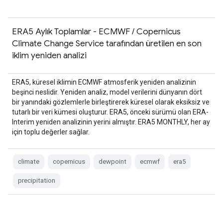
ERA5 Aylık Toplamlar - ECMWF / Copernicus
Climate Change Service tarafından üretilen en son
iklim yeniden analizi
ERA5, küresel iklimin ECMWF atmosferik yeniden analizinin
beşinci neslidir. Yeniden analiz, model verilerini dünyanın dört
bir yanındaki gözlemlerle birleştirerek küresel olarak eksiksiz ve
tutarlı bir veri kümesi oluşturur. ERA5, önceki sürümü olan ERA-
Interim yeniden analizinin yerini almıştır. ERA5 MONTHLY, her ay
için toplu değerler sağlar.
climate
copernicus
dewpoint
ecmwf
era5
precipitation