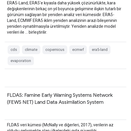
ERA5-Land, ERA5'e kıyasla daha yüksek çözünürlükte, kara
değişkenlerinin birkaç on yıl boyunca gelişimine ilişkin tutarlı bir
görünüm sağlayan bir yeniden analiz veri kümesidir. ERA5-
Land, ECMWF ERA5 iklim yeniden analizinin arazi bileşeninin
yeniden oynatılmasıyla üretilmiştir. Yeniden analizde model
verileri ile … birleştirilir.
cds
climate
copernicus
ecmwf
era5-land
evaporation
FLDAS: Famine Early Warning Systems Network
(FEWS NET) Land Data Assimilation System
FLDAS veri kümesi (McNally ve diğerleri, 2017), verilerin az
olduğu gelişmekte olan ülkelerdeki gıda güvenliği