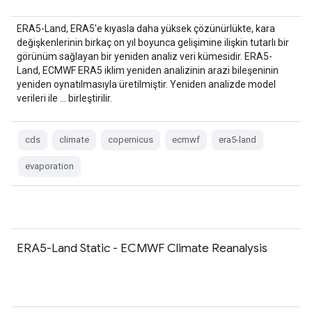
ERA5-Land, ERA5'e kıyasla daha yüksek çözünürlükte, kara
değişkenlerinin birkaç on yıl boyunca gelişimine ilişkin tutarlı bir
görünüm sağlayan bir yeniden analiz veri kümesidir. ERA5-
Land, ECMWF ERA5 iklim yeniden analizinin arazi bileşeninin
yeniden oynatılmasıyla üretilmiştir. Yeniden analizde model
verileri ile … birleştirilir.
cds
climate
copernicus
ecmwf
era5-land
evaporation
ERA5-Land Static - ECMWF Climate Reanalysis