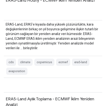
ERA5-Land Hourly - ECMWF İklim Yeniden Analizi
ERA5-Land, ERA5'e kıyasla daha yüksek çözünürlükte, kara
değişkenlerinin birkaç on yıl boyunca gelişimine ilişkin tutarlı bir
görünüm sağlayan bir yeniden analiz veri kümesidir. ERA5-
Land, ECMWF ERA5 iklim yeniden analizinin arazi bileşeninin
yeniden oynatılmasıyla üretilmiştir. Yeniden analizde model
verileri ile … birleştirilir.
cds
climate
copernicus
ecmwf
era5-land
evaporation
ERA5-Land Aylık Toplama - ECMWF İklim Yeniden
Analizi