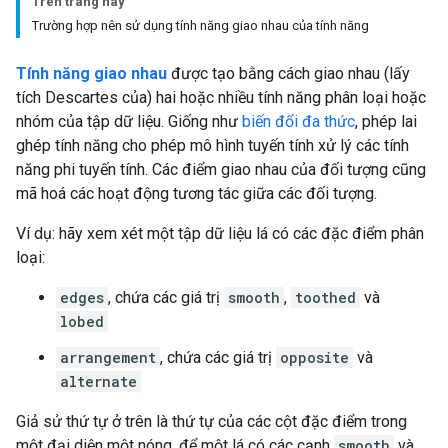
Trên trang này
Trường hợp nên sử dụng tính năng giao nhau của tính năng
Tính năng giao nhau
được tạo bằng cách giao nhau (lấy
tích Descartes của) hai hoặc nhiều tính năng phân loại hoặc
nhóm của tập dữ liệu. Giống như
biến đổi đa thức
, phép lai
ghép tính năng cho phép mô hình tuyến tính xử lý các tính
năng phi tuyến tính. Các điểm giao nhau của đối tượng cũng
mã hoá các hoạt động tương tác giữa các đối tượng.
Ví dụ: hãy xem xét một tập dữ liệu lá có các đặc điểm phân
loại:
edges
, chứa các giá trị
smooth
,
toothed
và
lobed
arrangement
, chứa các giá trị
opposite
và
alternate
Giả sử thứ tự ở trên là thứ tự của các cột đặc điểm trong
một đại diện một nóng, để một lá có các cạnh
smooth
và