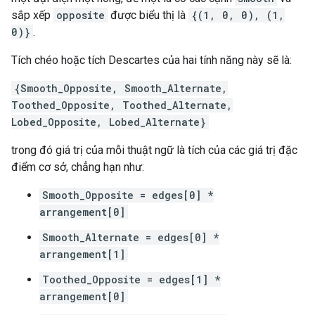
sắp xếp
opposite
được biểu thị là
{(1, 0, 0), (1,
0)}
.
Tích chéo hoặc tích Descartes của hai tính năng này sẽ là:
{Smooth_Opposite, Smooth_Alternate,
Toothed_Opposite, Toothed_Alternate,
Lobed_Opposite, Lobed_Alternate}
trong đó giá trị của mỗi thuật ngữ là tích của các giá trị đặc
điểm cơ sở, chẳng hạn như:
Smooth_Opposite = edges[0] *
arrangement[0]
Smooth_Alternate = edges[0] *
arrangement[1]
Toothed_Opposite = edges[1] *
arrangement[0]