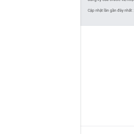
Cập nhật lần gần đây nhất:
Tương tác
Google Developer Program
Google Developer Groups
Google Developer Experts
Accelerators
Google Cloud & NVIDIA