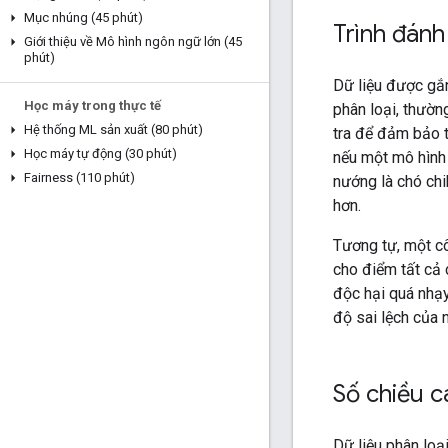
Mục nhúng (45 phút)
Trình đánh
Giới thiệu về Mô hình ngôn ngữ lớn (45
phút)
Dữ liệu được gắ
Học máy trong thực tế
phân loại, thườn
Hệ thống ML sản xuất (80 phút)
tra để đảm bảo t
Học máy tự động (30 phút)
nếu một mô hình 
Fairness (110 phút)
nướng là chó chi
hơn.
Tương tự, một côn
cho điểm tất cả 
độc hại quá nhạy
độ sai lệch của 
Số chiều c
Dữ liệu phân loạ