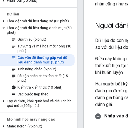
Phân loại (70 phút)
nhãn cũng như
c
Dữ liệu
Làm việc với dữ liệu dạng số (85 phút)
Người đánh
Làm việc với dữ liệu dạng danh mục (50
phút)
Giới thiệu (5 phút)
Dữ liệu do con 
Từ vựng và mã hoá một nóng (10
so với dữ liệu d
phút)
Các vấn đề thường gặp với dữ
Điều này không c
liệu dạng danh mục (5 phút)
thể xuất hiện tại
Tính năng chéo (5 phút)
khi huấn luyện.
Bài tập nhân chéo tính chất (15
phút)
Hai người bất kỳ
Kiểm tra kiến thức (10 phút)
đánh giá được g
Các bước tiếp theo
đánh giá bằng c
Tập dữ liệu
,
khái quát hoá và điều chỉnh
đánh giá.
quá mức (105 phút)
Nhấp vào đ
Mô hình học máy nâng cao
Mạng nơron (75 phút)