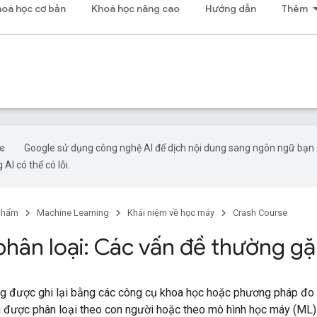
oá học cơ bản
Khoá học nâng cao
Hướng dẫn
Thêm
Google sử dụng công nghệ AI để dịch nội dung sang ngôn ngữ bạn
 AI có thể có lỗi.
phẩm
Machine Learning
Khái niệm về học máy
Crash Course
 phân loại: Các vấn đề thường g
ng được ghi lại bằng các công cụ khoa học hoặc phương pháp đo 
g được phân loại theo con người hoặc theo mô hình học máy (ML)