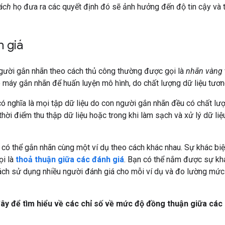
ách
họ đưa ra các quyết định đó sẽ ảnh hưởng đến độ tin cậy và tí
 giá
người gắn nhãn theo cách thủ công thường được gọi là
nhãn vàng
o máy gắn nhãn để huấn luyện mô hình, do chất lượng dữ liệu tương
ó nghĩa là mọi tập dữ liệu do con người gắn nhãn đều có chất lượn
 thời điểm thu thập dữ liệu hoặc trong khi làm sạch và xử lý dữ liệ
 có thể gắn nhãn cùng một ví dụ theo cách khác nhau. Sự khác biệ
ọi là
thoả thuận giữa các đánh giá
. Bạn có thể nắm được sự khá
ách sử dụng nhiều người đánh giá cho mỗi ví dụ và đo lường mức
ây để tìm hiểu về các chỉ số về mức độ đồng thuận giữa các