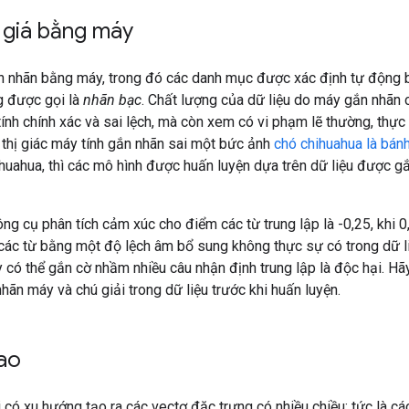
 giá bằng máy
n nhãn bằng máy, trong đó các danh mục được xác định tự động 
g được gọi là
nhãn bạc
. Chất lượng của dữ liệu do máy gắn nhãn 
ính chính xác và sai lệch, mà còn xem có vi phạm lẽ thường, thực t
thị giác máy tính gắn nhãn sai một bức ảnh
chó chihuahua là bán
huahua, thì các mô hình được huấn luyện dựa trên dữ liệu được g
g cụ phân tích cảm xúc cho điểm các từ trung lập là -0,25, khi 0,0
các từ bằng một độ lệch âm bổ sung không thực sự có trong dữ liệ
 có thể gắn cờ nhầm nhiều câu nhận định trung lập là độc hại. H
nhãn máy và chú giải trong dữ liệu trước khi huấn luyện.
ao
i có xu hướng tạo ra các vectơ đặc trưng có nhiều chiều; tức là c