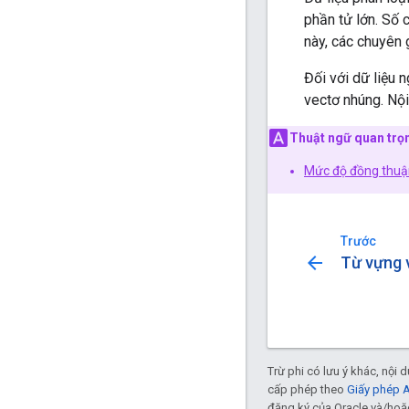
phần tử lớn. Số 
này, các chuyên 
Đối với dữ liệu 
vectơ nhúng. Nộ
Thuật ngữ quan trọ
Mức độ đồng thuận
Trước
arrow_back
Từ vựng 
Trừ phi có lưu ý khác, nội
cấp phép theo
Giấy phép 
đăng ký của Oracle và/hoặc 