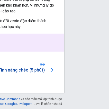
 nên khó khăn hơn. Vì những lý do
i đào tạo.
ển đổi vectơ đặc điểm thành
hoá học này.
Tiếp
arrow_forward
Tính năng chéo (5 phút)
eative Commons
và các mẫu mã lập trình được
 của Google Developers
. Java là nhãn hiệu đã