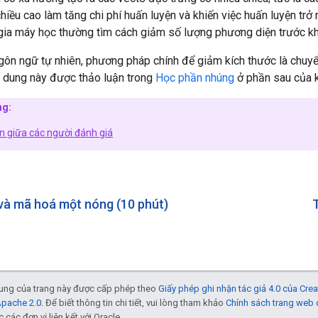
chiều cao làm tăng chi phí huấn luyện và khiến việc huấn luyện trở
gia máy học thường tìm cách giảm số lượng phương diện trước kh
ngôn ngữ tự nhiên, phương pháp chính để giảm kích thước là chuy
i dung này được thảo luận trong
Học phần nhúng
ở phần sau của k
ng:
 giữa các người đánh giá
và mã hoá một nóng (10 phút)
 dung của trang này được cấp phép theo
Giấy phép ghi nhận tác giả 4.0 của Cr
Apache 2.0
. Để biết thông tin chi tiết, vui lòng tham khảo
Chính sách trang web
các đơn vị liên kết với Oracle.