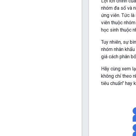
Lợi ích chính củ
nhóm đa số và n
ứng viên. Tức l
viên thuộc nhóm
học sinh thuộc n
Tuy nhiên, sự b
nhóm nhân khẩu h
giá cách phân bổ
Hãy cùng xem lại
không chỉ theo 
tiêu chuẩn" hay 