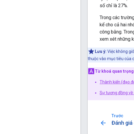
số chỉ là 27%.
Trong các trường
kể cho cả hai nh
công bằng. Trong
xem xét những kh
Lưu ý:
Việc không giố
thuộc vào mục tiêu của c
Từ khoá quan trọng
Thành kiến (đạo 
Sự tương đồng về
Trước
arrow_back
Đánh giá 