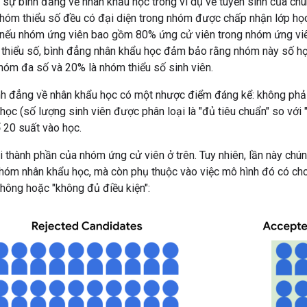
a sự bình đẳng về nhân khẩu học trong ví dụ về tuyển sinh của ch
hóm thiểu số đều có đại diện trong nhóm được chấp nhận lớp học
à nếu nhóm ứng viên bao gồm 80% ứng cử viên trong nhóm ứng v
 thiểu số, bình đẳng nhân khẩu học đảm bảo rằng nhóm này số họ
hóm đa số và 20% là nhóm thiểu số sinh viên.
ình đẳng về nhân khẩu học có một nhược điểm đáng kể: không phả
ọc (số lượng sinh viên được phân loại là "đủ tiêu chuẩn" so với 
 20 suất vào học.
 thành phần của nhóm ứng cử viên ở trên. Tuy nhiên, lần này chún
nhóm nhân khẩu học, mà còn phụ thuộc vào việc mô hình đó có cho
không hoặc "không đủ điều kiện":