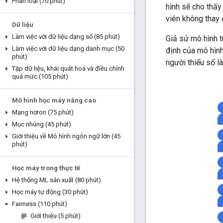
Phân loại (70 phút)
hình sẽ cho thấ
viên không thay
Dữ liệu
Làm việc với dữ liệu dạng số (85 phút)
Giả sử mô hình t
Làm việc với dữ liệu dạng danh mục (50
định của mô hình
phút)
người thiểu số l
Tập dữ liệu
,
khái quát hoá và điều chỉnh
quá mức (105 phút)
Mô hình học máy nâng cao
Mạng nơron (75 phút)
Mục nhúng (45 phút)
Giới thiệu về Mô hình ngôn ngữ lớn (45
phút)
Học máy trong thực tế
Hệ thống ML sản xuất (80 phút)
Học máy tự động (30 phút)
Fairness (110 phút)
Giới thiệu (5 phút)