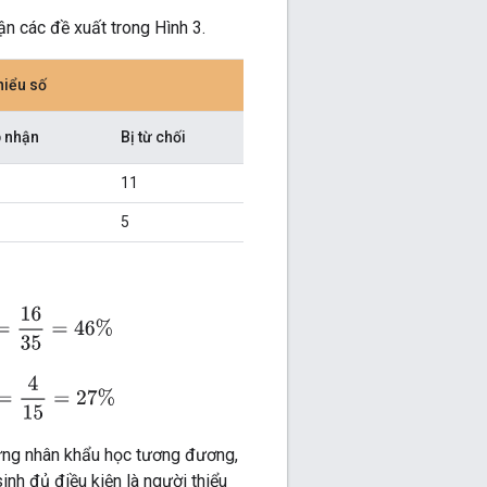
n các đề xuất trong Hình 3.
iểu số
 nhận
Bị từ chối
11
5
ority students
=
16
35
=
46%
nority students
=
4
15
=
27%
 ứng nhân khẩu học tương đương,
inh đủ điều kiện là người thiểu