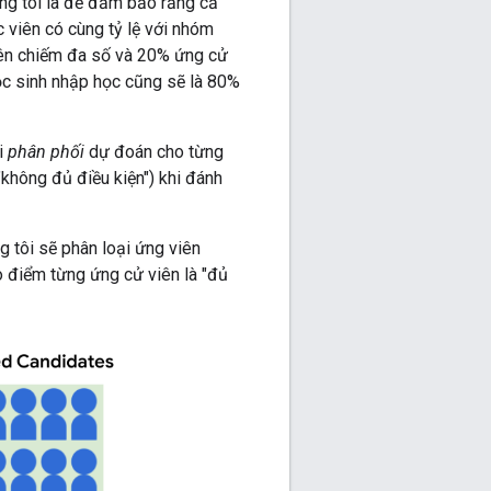
úng tôi là để đảm bảo rằng cả
 viên có cùng tỷ lệ với nhóm
iên chiếm đa số và 20% ứng cử
c sinh nhập học cũng sẽ là 80%
i
phân phối
dự đoán cho từng
"không đủ điều kiện") khi đánh
g tôi sẽ phân loại ứng viên
 điểm từng ứng cử viên là "đủ