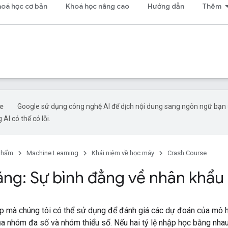
oá học cơ bản
Khoá học nâng cao
Hướng dẫn
Thêm
Google sử dụng công nghệ AI để dịch nội dung sang ngôn ngữ bạn
 AI có thể có lỗi.
phẩm
Machine Learning
Khái niệm về học máy
Crash Course
ng: Sự bình đẳng về nhân khẩu
 mà chúng tôi có thể sử dụng để đánh giá các dự đoán của mô hì
ủa nhóm đa số và nhóm thiểu số. Nếu hai tỷ lệ nhập học bằng nhau