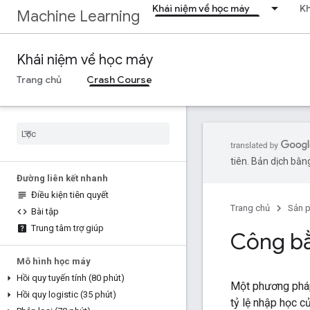
Khái niệm về học máy
Kh
Machine Learning
Khái niệm về học máy
Trang chủ
Crash Course
tiên. Bản dịch bằng
Đường liên kết nhanh
Điều kiện tiên quyết
Trang chủ
Sản 
Bài tập
Trung tâm trợ giúp
Công bằ
Mô hình học máy
Hồi quy tuyến tính (80 phút)
Một phương pháp
Hồi quy logistic (35 phút)
tỷ lệ nhập học c