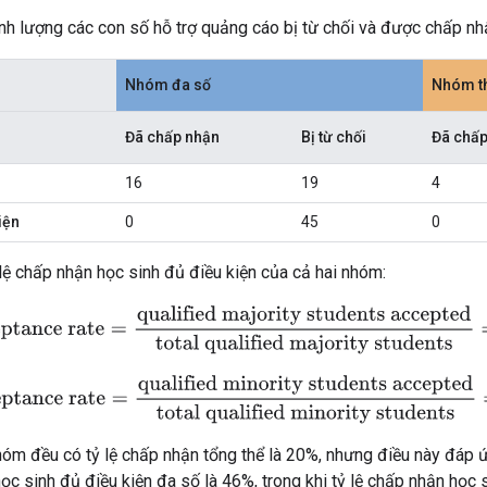
h lượng các con số hỗ trợ quảng cáo bị từ chối và được chấp nhậ
Nhóm đa số
Nhóm th
Đã chấp nhận
Bị từ chối
Đã chấp
16
19
4
iện
0
45
0
lệ chấp nhận học sinh đủ điều kiện của cả hai nhóm:
nce rate
=
qualified majority students accepted
total qualified maj
nce rate
=
qualified minority students accepted
total qualified mi
hóm đều có tỷ lệ chấp nhận tổng thể là 20%, nhưng điều này đáp
học sinh đủ điều kiện đa số là 46%, trong khi tỷ lệ chấp nhận học s