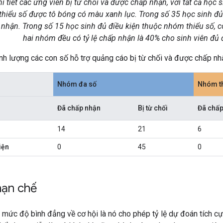
 tiết các ứng viên bị từ chối và được chấp nhận, với tất cả học 
hiểu số được tô bóng có màu xanh lục. Trong số 35 học sinh đủ
nhận. Trong số 15 học sinh đủ điều kiện thuộc nhóm thiểu số, c
hai nhóm đều có tỷ lệ chấp nhận là 40% cho sinh viên đủ đ
h lượng các con số hỗ trợ quảng cáo bị từ chối và được chấp nhậ
Nhóm đa số
Nhóm th
Đã chấp nhận
Bị từ chối
Đã chấp
14
21
6
iện
0
45
0
 hạn chế
a mức độ bình đẳng về cơ hội là nó cho phép tỷ lệ dự đoán tích cự