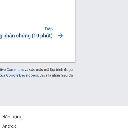
Tiếp
arrow_forward
g phản chứng (10 phút)
eative Commons
và các mẫu mã lập trình được
 của Google Developers
. Java là nhãn hiệu đã
Bản dựng
Android