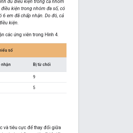
sinh đủ điều kiện trong cả nhóm
 điều kiện trong nhóm đa số, có
ó 6 em đã chấp nhận. Do đó, cả
iều kiện.
n các ứng viên trong Hình 4.
iểu số
 nhận
Bị từ chối
9
5
c và tiêu cực để thay đổi giữa