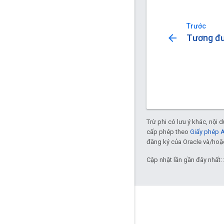
Trước
arrow_back
Tương đư
Trừ phi có lưu ý khác, nội
cấp phép theo
Giấy phép 
đăng ký của Oracle và/hoặc 
Cập nhật lần gần đây nhất:
Tương tác
Google Developer Program