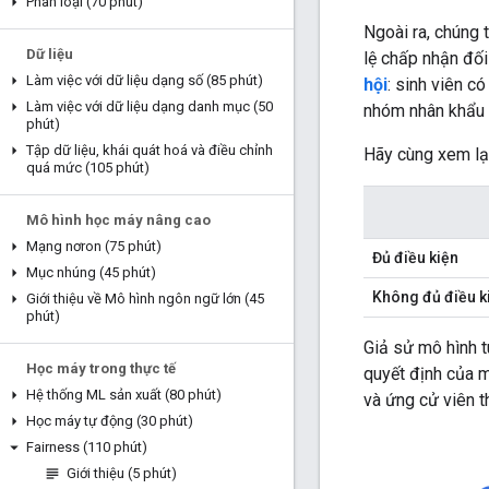
Phân loại (70 phút)
Ngoài ra, chúng 
Dữ liệu
lệ chấp nhận đối
Làm việc với dữ liệu dạng số (85 phút)
hội
: sinh viên c
Làm việc với dữ liệu dạng danh mục (50
nhóm nhân khẩu 
phút)
Tập dữ liệu
,
khái quát hoá và điều chỉnh
Hãy cùng xem lạ
quá mức (105 phút)
Mô hình học máy nâng cao
Mạng nơron (75 phút)
Đủ điều kiện
Mục nhúng (45 phút)
Không đủ điều k
Giới thiệu về Mô hình ngôn ngữ lớn (45
phút)
Giả sử mô hình 
Học máy trong thực tế
quyết định của m
Hệ thống ML sản xuất (80 phút)
và ứng cử viên t
Học máy tự động (30 phút)
Fairness (110 phút)
Giới thiệu (5 phút)