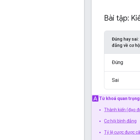
Bài tập: Ki
Đúng hay sai:
đẳng về cơ hộ
Đúng
Sai
Từ khoá quan trọng
Thành kiến (đạo 
Cơ hội bình đẳng
Tỷ lệ cược được c