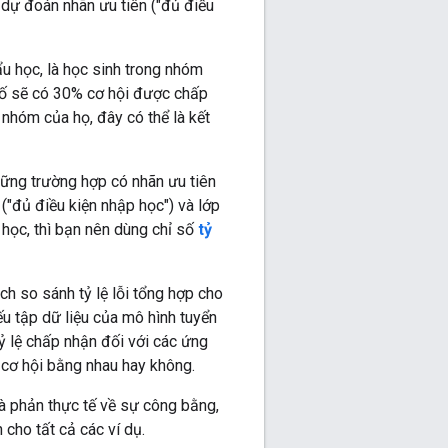
 dự đoán nhãn ưu tiên ("đủ điều
 học, là học sinh trong nhóm
 số sẽ có 30% cơ hội được chấp
 nhóm của họ, đây có thể là kết
hững trường hợp có nhãn ưu tiên
("đủ điều kiện nhập học") và lớp
học, thì bạn nên dùng chỉ số
tỷ
h so sánh tỷ lệ lỗi tổng hợp cho
ếu tập dữ liệu của mô hình tuyển
tỷ lệ chấp nhận đối với các ứng
 cơ hội bằng nhau hay không.
là phản thực tế về sự công bằng,
cho tất cả các ví dụ.