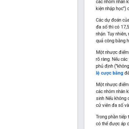
các nhóm nhân kh
kiện nhập học") 
Các dự đoán của
đa số thì có 17,
nhận. Tuy nhiên,
quả công bằng h
Một nhược điểm c
rõ ràng. Nếu các
phủ định ("không
lệ cược bằng
để
Một nhược điểm k
các nhóm nhân kh
sinh Nếu không 
cử viên đa số và
Trong phần tiếp 
có thể được áp d