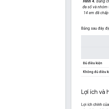
Hình 4.
Bảng chi
đa số và nhóm t
14 em đã chấp 
Bảng sau đây địn
Đủ điều kiện
Không đủ điều k
Lợi ích và
Lợi ích chính củ