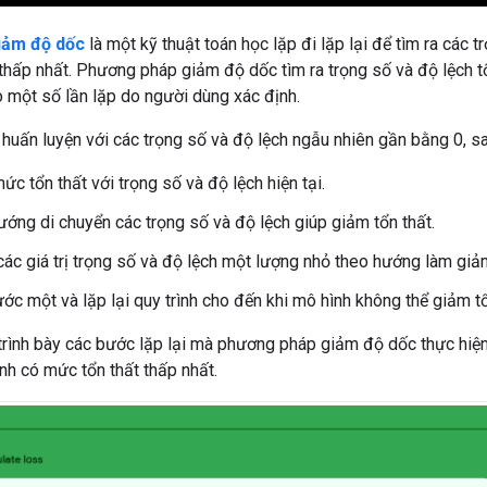
iảm độ dốc
là một kỹ thuật toán học lặp đi lặp lại để tìm ra các t
thấp nhất. Phương pháp giảm độ dốc tìm ra trọng số và độ lệch tố
o một số lần lặp do người dùng xác định.
huấn luyện với các trọng số và độ lệch ngẫu nhiên gần bằng 0, sa
ức tổn thất với trọng số và độ lệch hiện tại.
ướng di chuyển các trọng số và độ lệch giúp giảm tổn thất.
các giá trị trọng số và độ lệch một lượng nhỏ theo hướng làm giảm
ước một và lặp lại quy trình cho đến khi mô hình không thể giảm t
rình bày các bước lặp lại mà phương pháp giảm độ dốc thực hiện
ình có mức tổn thất thấp nhất.