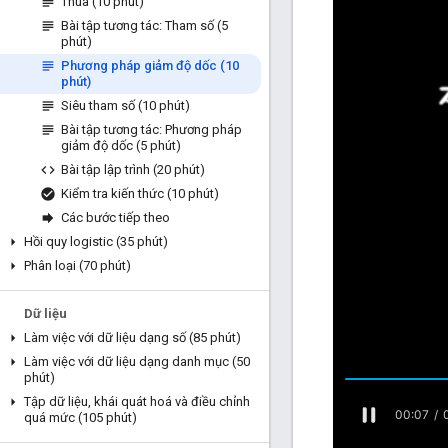
Thua (10 phút)
Bài tập tương tác: Tham số (5
phút)
Phương pháp giảm độ dốc (10
phút)
Siêu tham số (10 phút)
Bài tập tương tác: Phương pháp
giảm độ dốc (5 phút)
Bài tập lập trình (20 phút)
Kiểm tra kiến thức (10 phút)
Các bước tiếp theo
Hồi quy logistic (35 phút)
Phân loại (70 phút)
Dữ liệu
Làm việc với dữ liệu dạng số (85 phút)
Làm việc với dữ liệu dạng danh mục (50
phút)
Tập dữ liệu
,
khái quát hoá và điều chỉnh
quá mức (105 phút)