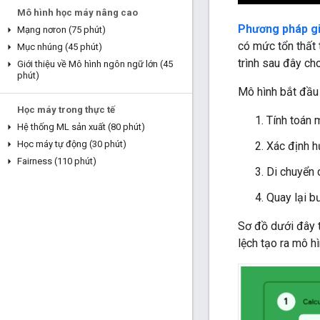
Mô hình học máy nâng cao
Phương pháp g
Mạng nơron (75 phút)
có mức tổn thất 
Mục nhúng (45 phút)
trình sau đây ch
Giới thiệu về Mô hình ngôn ngữ lớn (45
phút)
Mô hình bắt đầu 
Học máy trong thực tế
Tính toán m
Hệ thống ML sản xuất (80 phút)
Học máy tự động (30 phút)
Xác định h
Fairness (110 phút)
Di chuyển 
Quay lại b
Sơ đồ dưới đây t
lệch tạo ra mô h