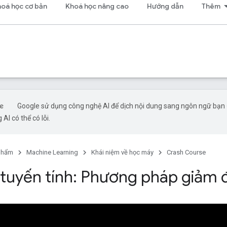
oá học cơ bản
Khoá học nâng cao
Hướng dẫn
Thêm
Google sử dụng công nghệ AI để dịch nội dung sang ngôn ngữ bạn
 AI có thể có lỗi.
phẩm
Machine Learning
Khái niệm về học máy
Crash Course
 tuyến tính: Phương pháp giảm 