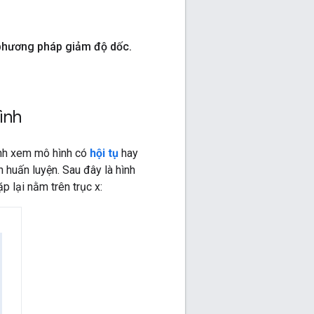
 phương pháp giảm độ dốc
.
ình
nh xem mô hình có
hội tụ
hay
 huấn luyện. Sau đây là hình
p lại nằm trên trục x: