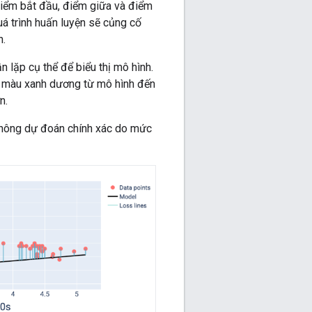
 điểm bắt đầu, điểm giữa và điểm
uá trình huấn luyện sẽ củng cố
h.
n lặp cụ thể để biểu thị mô hình.
t màu xanh dương từ mô hình đến
n.
 không dự đoán chính xác do mức