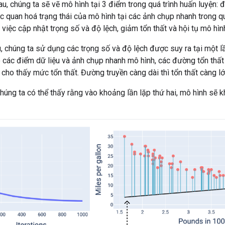
au, chúng ta sẽ vẽ mô hình tại 3 điểm trong quá trình huấn luyện:
rực quan hoá trạng thái của mô hình tại các ảnh chụp nhanh trong q
 việc cập nhật trọng số và độ lệch, giảm tổn thất và hội tụ mô hìn
u, chúng ta sử dụng các trọng số và độ lệch được suy ra tại một lầ
ó các điểm dữ liệu và ảnh chụp nhanh mô hình, các đường tổn thấ
 cho thấy mức tổn thất. Đường truyền càng dài thì tổn thất càng lớ
chúng ta có thể thấy rằng vào khoảng lần lặp thứ hai, mô hình sẽ