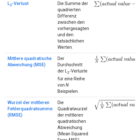
∑
(
a
c
t
u
a
l
v
a
l
u
e
−
p
r
e
d
i
c
t
L
-Verlust
Die Summe der
2
quadrierten
Differenz
zwischen den
vorhergesagten
und den
tatsächlichen
Werten.
1
N
∑
(
a
c
t
u
a
l
v
a
l
u
e
−
p
r
e
d
i
Mittlere quadratische
Der
Abweichung (MSE)
Durchschnitt
der L
-Verluste
2
für eine Reihe
von
N
Beispielen.
1
N
∑
(
a
c
t
u
a
l
v
a
l
u
e
−
p
r
e
d
i
Wurzel der mittleren
Die
Fehlerquadratsumme
Quadratwurzel
(RMSE)
der mittleren
quadratischen
Abweichung
(Mean Squared