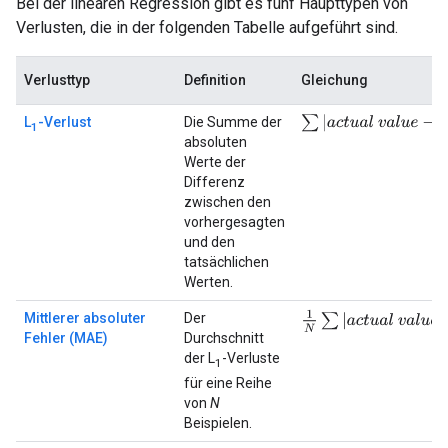
Bei der linearen Regression gibt es fünf Haupttypen von
Verlusten, die in der folgenden Tabelle aufgeführt sind.
Verlusttyp
Definition
Gleichung
∑
|
a
c
t
u
a
l
v
a
l
u
e
−
p
r
e
d
i
c
t
e
L
-Verlust
Die Summe der
1
absoluten
Werte der
Differenz
zwischen den
vorhergesagten
und den
tatsächlichen
Werten.
1
N
∑
|
a
c
t
u
a
l
v
a
l
u
e
−
p
r
e
d
i
Mittlerer absoluter
Der
Fehler (MAE)
Durchschnitt
der L
-Verluste
1
für eine Reihe
von
N
Beispielen.