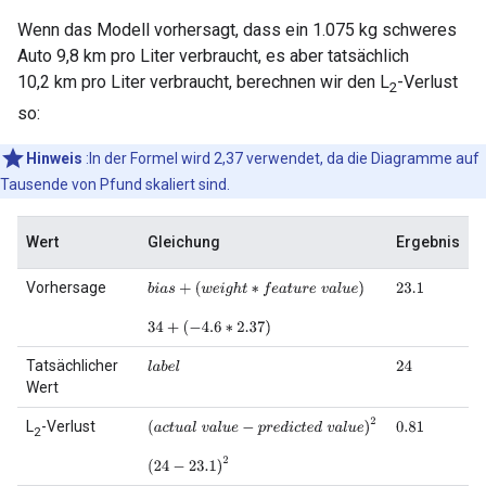
Wenn das Modell vorhersagt, dass ein 1.075 kg schweres
Auto 9,8 km pro Liter verbraucht, es aber tatsächlich
10,2 km pro Liter verbraucht, berechnen wir den L
-Verlust
2
so:
Hinweis
:In der Formel wird 2,37 verwendet, da die Diagramme auf
Tausende von Pfund skaliert sind.
Wert
Gleichung
Ergebnis
Vorhersage
b
i
a
s
+
(
w
e
i
g
h
t
∗
f
e
a
t
u
r
e
v
a
l
u
e
)
23.1
34
+
(
−
4.6
∗
2.37
)
Tatsächlicher
l
a
b
e
l
24
Wert
(
a
c
t
u
a
l
v
a
l
u
e
−
p
r
e
d
i
c
t
e
d
v
a
l
u
e
)
2
L
-Verlust
0.81
2
(
24
−
23.1
)
2