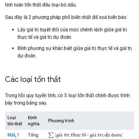
tính toán tổn thất đều loại bỏ dấu.
Sau đây là 2 phương pháp phổ biến nhất để xoá biển báo:
Lấy giá trị tuyệt đối của mức chênh lệch giữa giá trị
thực tế và giá trị dự đoán.
Bình phương sự khác biệt giữa giá trị thực tế và giá trị
dự đoán.
Các loại tổn thất
Trong hồi quy tuyến tính, có 5 loại tổn thất chính được trình
bày trong bảng sau.
Loại
Định
Phương trình
tổn thất
nghĩa
∑
|
g
i
á
t
r
ị
t
h
ự
c
t
ế
–
g
i
á
t
r
ị
d
ự
đ
o
á
n
|
Mất
1
Tổng
á
ị
ự
ế
á
ị
ự
đ
á
L