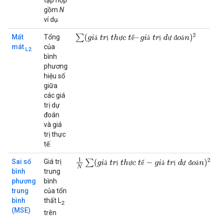
tập hợp
gồm
N
ví dụ.
∑
(
g
i
á
t
r
ị
t
h
ự
c
t
ế
–
g
i
á
t
r
ị
d
ự
đ
o
á
n
)
2
Mất
Tổng
á
ị
ự
ế
á
ị
ự
đ
á
mát
của
L2
bình
phương
hiệu số
giữa
các giá
trị dự
đoán
và giá
trị thực
tế.
1
N
∑
(
g
i
á
t
r
ị
t
h
ự
c
t
ế
−
g
i
á
t
r
ị
d
ự
đ
o
á
n
)
2
Sai số
Giá trị
á
ị
ự
ế
á
ị
ự
đ
á
bình
trung
phương
bình
trung
của tổn
bình
thất L
2
(MSE)
trên