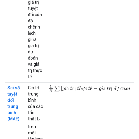
giá trị
tuyệt
đối của
độ
chênh
lệch
giữa
giá trị
dự
đoán
và giá
trị thực
tế.
1
N
∑
|
g
i
á
t
r
ị
t
h
ự
c
t
ế
−
g
i
á
t
r
ị
d
ự
đ
o
á
n
|
Sai số
Giá trị
á
ị
ự
ế
á
ị
ự
đ
á
tuyệt
trung
đối
bình
trung
của các
bình
tổn
(MAE)
thất L
1
trên
một