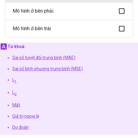
Mô hình ở bên phải.
Mô hình ở bên trái.
Từ khoá:
Sai số tuyệt đối trung bình (MAE)
Sai số bình phương trung bình (MSE)
L
1
L
2
Mất
Giá trị ngoại lệ
Dự đoán