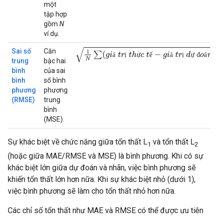
một
tập hợp
gồm
N
ví dụ.
1
N
∑
(
g
i
á
t
r
ị
t
h
ự
c
t
ế
−
g
i
á
t
r
ị
d
ự
đ
o
á
n
)
2
Sai số
Căn
á
ị
ự
ế
á
ị
ự
đ
á
trung
bậc hai
bình
của sai
bình
số bình
phương
phương
(RMSE)
trung
bình
(MSE).
Sự khác biệt về chức năng giữa tổn thất L
và tổn thất L
1
2
(hoặc giữa MAE/RMSE và MSE) là bình phương. Khi có sự
khác biệt lớn giữa dự đoán và nhãn, việc bình phương sẽ
khiến tổn thất lớn hơn nữa. Khi sự khác biệt nhỏ (dưới 1),
việc bình phương sẽ làm cho tổn thất nhỏ hơn nữa.
Các chỉ số tổn thất như MAE và RMSE có thể được ưu tiên