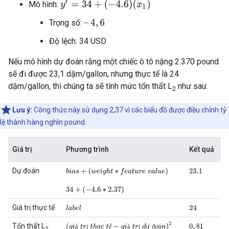
y
′
=
34
+
(
−
4.6
)
(
x
1
)
Mô hình:
Trọng số:
–
4
,
6
Độ lệch: 34 USD
Nếu mô hình dự đoán rằng một chiếc ô tô nặng 2.370 pound
sẽ đi được 23,1 dặm/gallon, nhưng thực tế là 24
dặm/gallon, thì chúng ta sẽ tính mức tổn thất L
như sau:
2
Lưu ý:
Công thức này sử dụng 2,37 vì các biểu đồ được điều chỉnh tỷ
lệ thành hàng nghìn pound.
Giá trị
Phương trình
Kết quả
Dự đoán
b
i
a
s
+
(
w
e
i
g
h
t
∗
f
e
a
t
u
r
e
v
a
l
u
e
)
23.1
34
+
(
−
4.6
∗
2.37
)
Giá trị thực tế
l
a
b
e
l
24
(
g
i
á
t
r
ị
t
h
ự
c
t
ế
−
g
i
á
t
r
ị
d
ự
đ
o
á
n
)
2
Tổn thất L
0
,
81
á
ị
ự
ế
á
ị
ự
đ
á
2