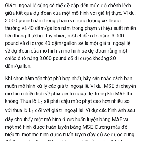
Giá trị ngoại lệ cũng có thể đề cập đến mức độ chênh lệch
giữa kết quả dự đoán của một mô hình với giá trị thực. Ví dụ:
3.000 pound nằm trong phạm vi trọng lượng xe thông
thường và 40 dặm/gallon nằm trong phạm vi hiệu suất nhiên
liệu thông thường. Tuy nhiên, một chiếc ô tô nặng 3.000
pound và đi được 40 dặm/gallon sẽ là một giá trị ngoại lệ
về dự đoán của mô hình vì mô hình sẽ dự đoán rằng một
chiếc ô tô nặng 3.000 pound sẽ đi được khoảng 20
dặm/gallon.
Khi chọn hàm tổn thất phù hợp nhất, hãy cân nhắc cách bạn
muốn mô hình xử lý các giá trị ngoại lệ. Ví dụ: MSE di chuyển
mô hình nhiều hơn về phía giá trị ngoại lệ, trong khi MAE thì
không. Thua lỗ L
sẽ phải chịu mức phạt cao hơn nhiều so
2
với thua lỗ L
đối với giá trị ngoại lai. Ví dụ: các hình ảnh sau
1
đây cho thấy một mô hình được huấn luyện bằng MAE và
một mô hình được huấn luyện bằng MSE. Đường màu đỏ
biểu thị một mô hình được huấn luyện đầy đủ sẽ được dùng