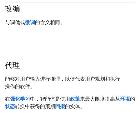
改编
#generativeAI
与调优或
微调
的含义相同。
代理
#generativeAI
#agent
能够对用户输入进行推理，以便代表用户规划和执行
操作的软件。
在
强化学习
中，智能体是使用
政策
来最大限度提高从
环境
的
状态
转换中获得的预期
回报
的实体。