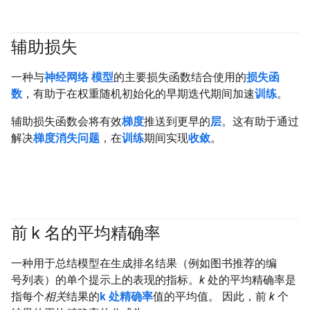
辅助损失
一种与
神经网络
模型
的主要损失函数结合使用的
损失函
数
，有助于在权重随机初始化的早期迭代期间加速
训练
。
辅助损失函数会将有效
梯度
推送到更早的
层
。这有助于通过
解决
梯度消失问题
，在
训练
期间实现
收敛
。
前 k 名的平均精确率
#Metric
一种用于总结模型在生成排名结果（例如图书推荐的编
号列表）的单个提示上的表现的指标。
k
处的平均精确率是
指每个
相关
结果的
k 处精确率
值的平均值。 因此，前
k
个