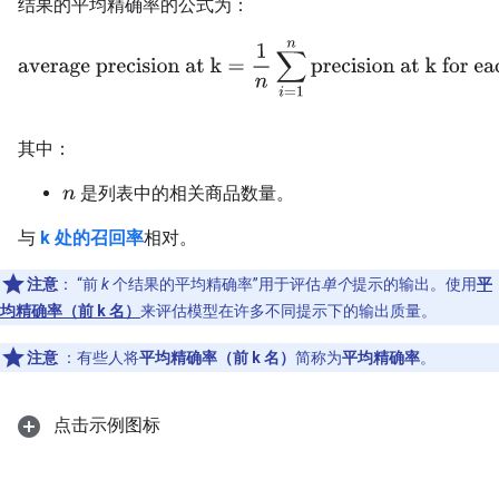
结果的平均精确率的公式为：
average precision at k
=
1
n
∑
i
=
1
n
precision at k for each 
其中：
是列表中的相关商品数量。
n
与
k 处的召回率
相对。
注意
：
“前
k
个结果的平均精确率”用于评估
单个
提示的输出。使用
平
均精确率（前 k 名）
来评估模型在许多不同提示下的输出质量。
注意
：有些人将
平均精确率（前 k 名）
简称为
平均精确率
。
点击示例图标