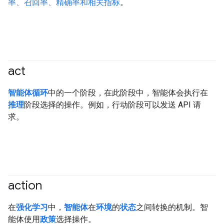
率、召回率、精确率和相关指标
。
act
#agent
智能体循环
中的一个阶段，在此阶段中，智能体会执行在
推理
阶段选择的操作。例如，行动阶段可以发送 API 请
求。
action
#agent
在
强化学习
中，
智能体
在
环境
的
状态
之间转换的机制。智
能体使用
政策
选择操作。