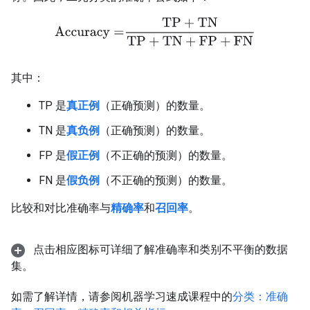
Accuracy
=
TP
+
TN
TP
+
TN
+
FP
+
FN
其中：
TP 是
真正例
（正确预测）的数量。
TN 是
真负例
（正确预测）的数量。
FP 是
假正例
（不正确的预测）的数量。
FN 是
假负例
（不正确的预测）的数量。
比较和对比准确率与
精确率
和
召回率
。
点击相应图标可详细了解准确率和类别不平衡的数据
集。
如需了解详情，请参阅机器学习速成课程中的
分类：准确