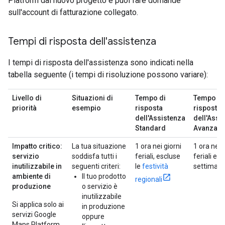
Platform dal nuovo progetto e puoi fare domande
sull'account di fatturazione collegato.
Tempi di risposta dell'assistenza
I tempi di risposta dell'assistenza sono indicati nella
tabella seguente (i tempi di risoluzione possono variare):
Livello di
Situazioni di
Tempo di
Tempo di
priorità
esempio
risposta
risposta
dell'Assistenza
dell'Assi
Standard
Avanzata
Impatto critico:
La tua situazione
1 ora nei giorni
1 ora nei 
servizio
soddisfa tutti i
feriali, escluse
feriali e n
inutilizzabile in
seguenti criteri:
le
festività
settiman
ambiente di
Il tuo prodotto
regionali
produzione
o servizio è
inutilizzabile
Si applica solo ai
in produzione
servizi Google
oppure
Maps Platform