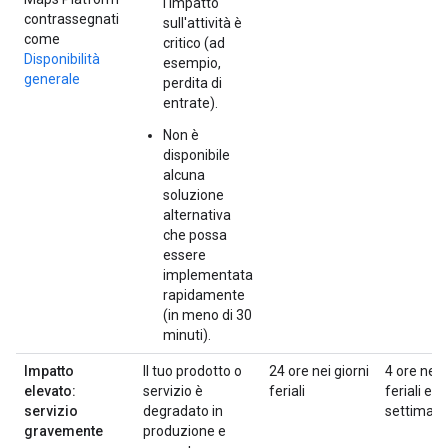
l'impatto
contrassegnati
sull'attività è
come
critico (ad
Disponibilità
esempio,
generale
perdita di
entrate).
Non è
disponibile
alcuna
soluzione
alternativa
che possa
essere
implementata
rapidamente
(in meno di 30
minuti).
Impatto
Il tuo prodotto o
24 ore nei giorni
4 ore nei 
elevato:
servizio è
feriali
feriali e n
servizio
degradato in
settiman
gravemente
produzione e