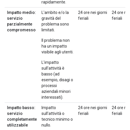
rapidamente.
Impatto medio:
L'ambito e/o la
24 ore nei giorni
24 ore nei
servizio
gravità del
feriali
feriali
parzialmente
problema sono
compromesso
limitati.
Il problema non
ha un impatto
visibile agli utenti.
L'impatto
sull'attività è
basso (ad
esempio, disagi o
processi
aziendali minori
interessati).
Impatto basso:
Impatto
24 ore nei giorni
24 ore nei
servizio
sull'attività o
feriali
feriali
completamente
tecnico minimo o
utilizzabile
nullo.