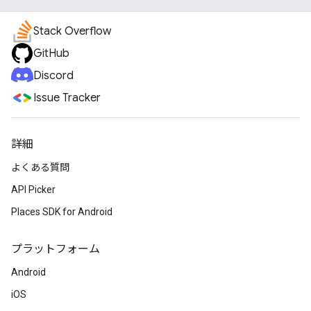
Stack Overflow
GitHub
Discord
Issue Tracker
詳細
よくある質問
API Picker
Places SDK for Android
プラットフォーム
Android
iOS