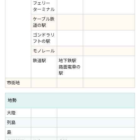
フェリー
ターミナル
ケーブル鉄
道の駅
ゴンドラリ
フトの駅
モノレール
鉄道駅
地下鉄駅
路面電車の
駅
市街地
地勢
大陸
列島
島