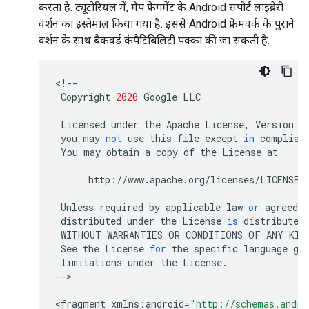
करता है. ट्यूटोरियल में, मैप फ़्रैगमेंट के Android सपोर्ट लाइब्रेरी
वर्शन का इस्तेमाल किया गया है. इससे Android फ़्रेमवर्क के पुराने
वर्शन के साथ बैकवर्ड कंपैटिबिलिटी पक्का की जा सकती है.
<
!--
Copyright
2020
Google
LLC
Licensed
under
the
Apache
License
,
Version
2
you
may
not
use
this
file
except
in
complian
You
may
obtain
a
copy
of
the
License
at
http
:
//
www
.
apache
.
org
/
licenses
/
LICENSE
-
Unless
required
by
applicable
law
or
agreed
t
distributed
under
the
License
is
distributed
WITHOUT
WARRANTIES
OR
CONDITIONS
OF
ANY
KIN
See
the
License
for
the
specific
language
go
limitations
under
the
License
.
--
>

<
fragment
xmlns
:
android
=
"http://schemas.andro