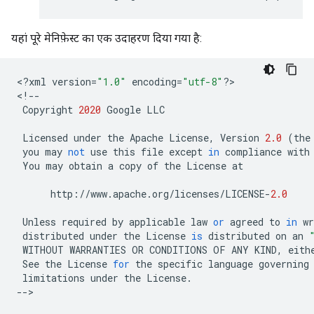
यहां पूरे मेनिफ़ेस्ट का एक उदाहरण दिया गया है:
<
?
xml
version
=
"1.0"
encoding
=
"utf-8"
?
>

<
!--
Copyright
2020
Google
LLC
Licensed
under
the
Apache
License
,
Version
2.0
(
the
you
may
not
use
this
file
except
in
compliance
with
You
may
obtain
a
copy
of
the
License
at
http
:
//
www
.
apache
.
org
/
licenses
/
LICENSE
-
2.0
Unless
required
by
applicable
law
or
agreed
to
in
wr
distributed
under
the
License
is
distributed
on
an
WITHOUT
WARRANTIES
OR
CONDITIONS
OF
ANY
KIND
,
eith
See
the
License
for
the
specific
language
governing
limitations
under
the
License
.
--
>
