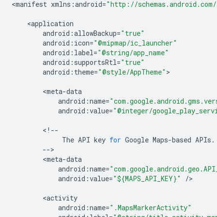
<
manifest
xmlns
:
android
=
"http://schemas.android.com/
<
application
android
:
allowBackup
=
"true"
android
:
icon
=
"@mipmap/ic_launcher"
android
:
label
=
"@string/app_name"
android
:
supportsRtl
=
"true"
android
:
theme
=
"@style/AppTheme"
>

<
meta
-
data
android
:
name
=
"com.google.android.gms.ver
android
:
value
=
"@integer/google_play_serv
<
!--
The
API
key
for
Google
Maps
-
based
APIs
.
--
<
meta
-
data
android
:
name
=
"com.google.android.geo.API
android
:
value
=
"${MAPS_API_KEY}"
/
>

<
activity
android
:
name
=
".MapsMarkerActivity"