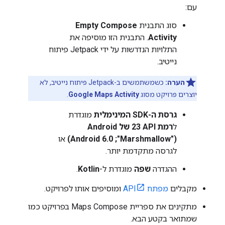
עם:
סוג התבנית
Empty Compose
Activity
. התבנית הזו מוסיפה את
התלויות הנדרשות על ידי Jetpack פיתוח
נייטיב.
הערה:
כשמשתמשים ב-Jetpack פיתוח נייטיב, לא
יוצרים פרויקט מסוג
Google Maps Activity
.
גרסת ה-SDK המינימלית
מוגדרת
ל
רמת API‏ 23 של Android ‏
("Marshmallow";‏ Android 6.0)
או
לגרסה מתקדמת יותר.
ההגדרה
שפה
מוגדרת ל-
Kotlin
.
מקבלים
מפתח API
ומוסיפים אותו לפרויקט.
מתקינים את ספריית Maps Compose בפרויקט כמו
שמתואר בקטע הבא.