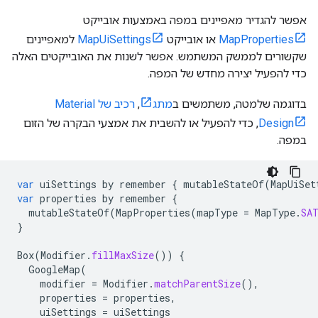
אפשר להגדיר מאפיינים במפה באמצעות אובייקט
MapProperties
או אובייקט
MapUiSettings
למאפיינים
שקשורים לממשק המשתמש. אפשר לשנות את האובייקטים האלה
כדי להפעיל יצירה מחדש של המפה.
בדוגמה שלמטה, משתמשים ב
מתג
,
רכיב של Material
Design
, כדי להפעיל או להשבית את אמצעי הבקרה של הזום
במפה.
var
uiSettings
by
remember
{
mutableStateOf
(
MapUiSet
var
properties
by
remember
{
mutableStateOf
(
MapProperties
(
mapType
=
MapType
.
SA
}
Box
(
Modifier
.
fillMaxSize
())
{
GoogleMap
(
modifier
=
Modifier
.
matchParentSize
(),
properties
=
properties
,
uiSettings
=
uiSettings