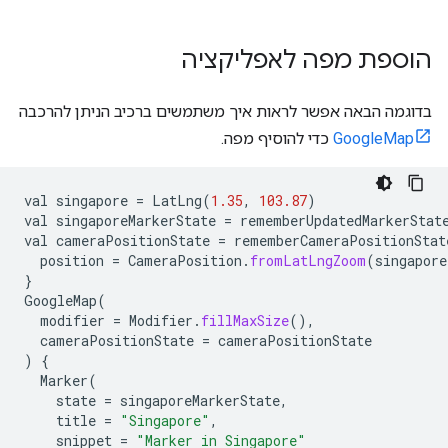
הוספת מפה לאפליקציה
בדוגמה הבאה אפשר לראות איך משתמשים ברכיב הניתן להרכבה
GoogleMap
כדי להוסיף מפה.
val
singapore
=
LatLng
(
1.35
,
103.87
)
val
singaporeMarkerState
=
rememberUpdatedMarkerStat
val
cameraPositionState
=
rememberCameraPositionStat
position
=
CameraPosition
.
fromLatLngZoom
(
singapore
}
GoogleMap
(
modifier
=
Modifier
.
fillMaxSize
(),
cameraPositionState
=
cameraPositionState
)
{
Marker
(
state
=
singaporeMarkerState
,
title
=
"Singapore"
,
snippet
=
"Marker in Singapore"