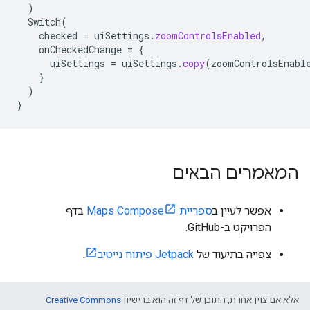
)
Switch
(
checked
=
uiSettings
.
zoomControlsEnabled
,
onCheckedChange
=
{
uiSettings
=
uiSettings
.
copy
(
zoomControlsEnabl
}
)
}
המאמרים הבאים
אפשר לעיין ב
ספריית Maps Compose
בדף
הפרויקט ב-GitHub.
צפייה בתיעוד של
Jetpack פיתוח נייטיב
.
אלא אם צוין אחרת, התוכן של דף זה הוא ברישיון
Creative Commons