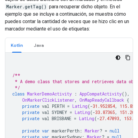
Marker.getTag()
para recuperar dicho objeto. En el
ejemplo que se incluye a continuación, se muestra cómo
puedes contar la cantidad de veces que se hizo clic en un
marcador mediante el uso de etiquetas:
Kotlin
Java
/**
 * A demo class that stores and retrieves data obj
 */
class
MarkerDemoActivity
:
AppCompatActivity
(),
OnMarkerClickListener
,
OnMapReadyCallback
{
private
 val PERTH 
=
LatLng
(-
31.952854
,
115.857
private
 val SYDNEY 
=
LatLng
(-
33.87365
,
151.206
private
 val BRISBANE 
=
LatLng
(-
27.47093
,
153.0
private
var
 markerPerth
:
Marker
?
=
null
private
var
 markerSydney
:
Marker
?
=
null