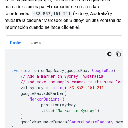
marcador a un mapa. El marcador se crea en las
coordenadas
-33.852,151.211
(Sídney, Australia) y
muestra la cadena "Marcador en Sídney" en una ventana de
información cuando se hace clic en él.
Kotlin
Java
override
 fun onMapReady
(
googleMap
:
GoogleMap
)
{
// Add a marker in Sydney, Australia,
// and move the map's camera to the same locat
    val sydney 
=
LatLng
(-
33.852
,
151.211
)
    googleMap
.
addMarker
(
MarkerOptions
()
.
position
(
sydney
)
.
title
(
"Marker in Sydney"
)
)
    googleMap
.
moveCamera
(
CameraUpdateFactory
.
newLa
}