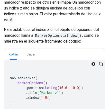
marcador respecto de otros en el mapa. Un marcador con
un índice z alto se dibujará encima de aquellos con
índices z más bajos. El valor predeterminado del índice z
es
0
.
Para establecer el índice z en el objeto de opciones del
marcador, llama a
MarkerOptions.zIndex()
, como se
muestra en el siguiente fragmento de código:
Kotlin
Java
map
.
addMarker
(
MarkerOptions
()
.
position
(
LatLng
(
10.0
,
10.0
))
.
title
(
"Marker z1"
)
.
zIndex
(
1.0f
)
)