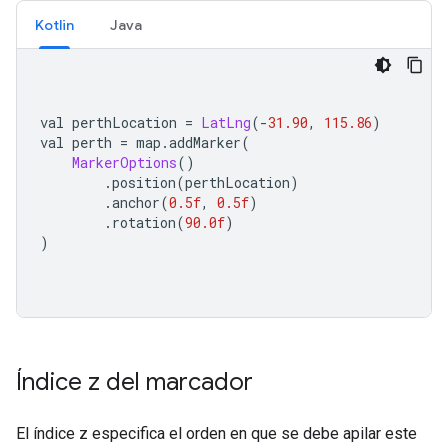
Kotlin
Java
val perthLocation 
=
LatLng
(-
31.90
,
115.86
)
val perth 
=
 map
.
addMarker
(
MarkerOptions
()
.
position
(
perthLocation
)
.
anchor
(
0.5f
,
0.5f
)
.
rotation
(
90.0f
)
)
Índice z del marcador
El índice z especifica el orden en que se debe apilar este