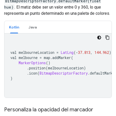
BitmapDescriptorFactory.defaultMarker(float
hue)
. El matiz debe ser un valor entre 0 y 360, lo que
representa un punto determinado en una paleta de colores.
Kotlin
Java
val melbourneLocation 
=
LatLng
(-
37.813
,
144.962
)
val melbourne 
=
 map
.
addMarker
(
MarkerOptions
()
.
position
(
melbourneLocation
)
.
icon
(
BitmapDescriptorFactory
.
defaultMarke
)
Personaliza la opacidad del marcador