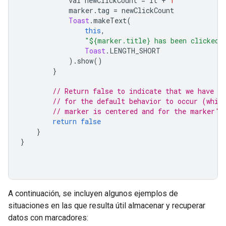
            val newClickCount 
=
 it 
+
1
            marker
.
tag 
=
 newClickCount
Toast
.
makeText
(
this
,
"${marker.title} has been clicked 
Toast
.
LENGTH_SHORT
).
show
()
}
// Return false to indicate that we have n
// for the default behavior to occur (whic
// marker is centered and for the marker's
return
false
}
}
A continuación, se incluyen algunos ejemplos de
situaciones en las que resulta útil almacenar y recuperar
datos con marcadores: