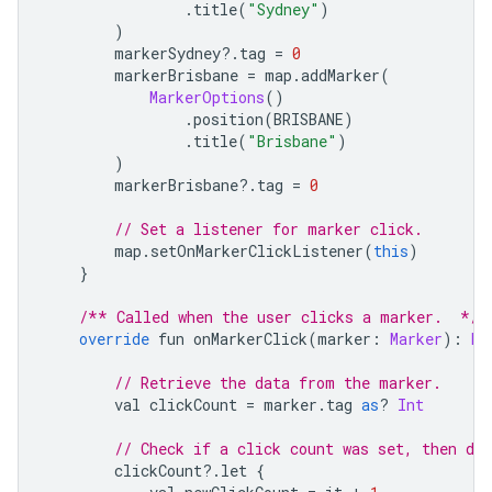
.
title
(
"Sydney"
)
)
        markerSydney
?.
tag 
=
0
        markerBrisbane 
=
 map
.
addMarker
(
MarkerOptions
()
.
position
(
BRISBANE
)
.
title
(
"Brisbane"
)
)
        markerBrisbane
?.
tag 
=
0
// Set a listener for marker click.
        map
.
setOnMarkerClickListener
(
this
)
}
/** Called when the user clicks a marker.  */
override
 fun onMarkerClick
(
marker
:
Marker
):
Bo
// Retrieve the data from the marker.
        val clickCount 
=
 marker
.
tag 
as
?
Int
// Check if a click count was set, then dis
        clickCount
?.
let 
{