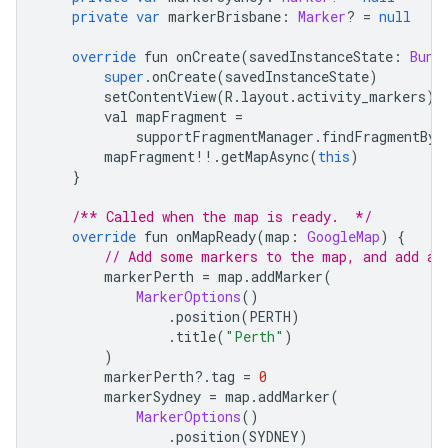
private
var
 markerBrisbane
:
Marker
?
=
null
override
 fun onCreate
(
savedInstanceState
:
Bund
super
.
onCreate
(
savedInstanceState
)
        setContentView
(
R
.
layout
.
activity_markers
)
        val mapFragment 
=
            supportFragmentManager
.
findFragmentByI
        mapFragment
!!.
getMapAsync
(
this
)
}
/** Called when the map is ready.  */
override
 fun onMapReady
(
map
:
GoogleMap
)
{
// Add some markers to the map, and add a 
        markerPerth 
=
 map
.
addMarker
(
MarkerOptions
()
.
position
(
PERTH
)
.
title
(
"Perth"
)
)
        markerPerth
?.
tag 
=
0
        markerSydney 
=
 map
.
addMarker
(
MarkerOptions
()
.
position
(
SYDNEY
)