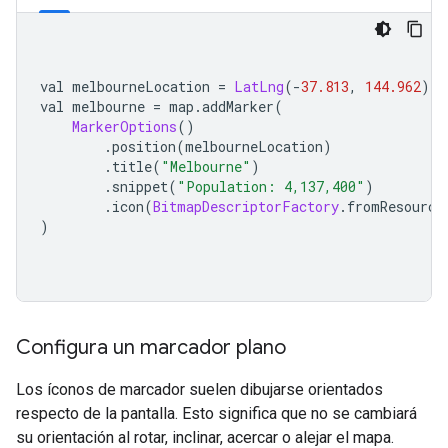
val melbourneLocation 
=
LatLng
(-
37.813
,
144.962
)
val melbourne 
=
 map
.
addMarker
(
MarkerOptions
()
.
position
(
melbourneLocation
)
.
title
(
"Melbourne"
)
.
snippet
(
"Population: 4,137,400"
)
.
icon
(
BitmapDescriptorFactory
.
fromResource
)
Configura un marcador plano
Los íconos de marcador suelen dibujarse orientados
respecto de la pantalla. Esto significa que no se cambiará
su orientación al rotar, inclinar, acercar o alejar el mapa.