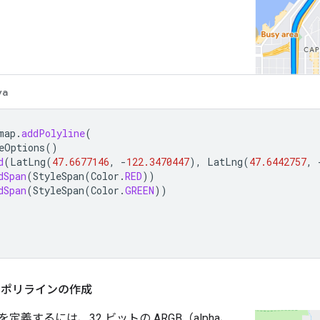
va
map
.
addPolyline
(
eOptions
()
d
(
LatLng
(
47.6677146
,
-
122.3470447
),
LatLng
(
47.6442757
,
dSpan
(
StyleSpan
(
Color
.
RED
))
dSpan
(
StyleSpan
(
Color
.
GREEN
))
 ポリラインの作成
定義するには、32 ビットの ARGB（alpha、