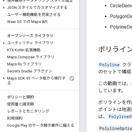
境界線用データドリブン スタイル設定
CircleDem
JSON スタイルでカスタマイズする
ユーザー補助機能を充実させる
PolygonD
Wear OS での Maps API
PolylineD
オープンソース ライブラリ
ユーティリティ ライブラリ
ポリライ
KTX Kotlin 拡張機能
Maps Compose ライブラリ
Polyline
クラ
Maps Rx ライブラリ
のセットで構成
Secrets Gradle プラグイン
Maps SDK V3 ベータ版から移行す
この動画では、
る
しています。
ポリシーと規約
ポリラインを作
使用量と請求額
ポイントは地表
レポートとモニタリング
は、
PolylineO
利用規約
Google Play のデータ開示要件に備える
PolylineOpti