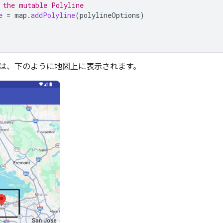
 the mutable Polyline
e
=
map
.
addPolyline
(
polylineOptions
)
は、下のように地図上に表示されます。