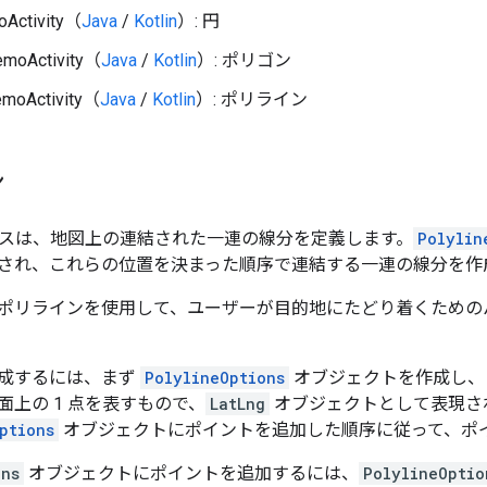
oActivity（
Java
/
Kotlin
）: 円
emoActivity（
Java
/
Kotlin
）: ポリゴン
emoActivity（
Java
/
Kotlin
）: ポリライン
ン
スは、地図上の連結された一連の線分を定義します。
Polylin
され、これらの位置を決まった順序で連結する一連の線分を作
ポリラインを使用して、ユーザーが目的地にたどり着くための
成するには、まず
PolylineOptions
オブジェクトを作成し、
面上の 1 点を表すもので、
LatLng
オブジェクトとして表現さ
ptions
オブジェクトにポイントを追加した順序に従って、ポ
ons
オブジェクトにポイントを追加するには、
PolylineOptio