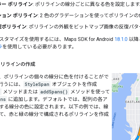
ー ポリライン
: ポリラインの線分ごとに異なる色を設定します
ション ポリライン
: 2 色のグラデーションを使ってポリライン
型ポリライン
: ポリラインの外観をビットマップ画像の反復パ
マイズを使用するには、Maps SDK for Android
18.1.0
以降
ラ
を使用している必要があります。
ポリラインの作成
、ポリラインの個々の線分に色を付けることがで
行うには、
StyleSpan
オブジェクトを作成
)
メソッドまたは
addSpans()
メソッドを使って
ons
に追加します。デフォルトでは、配列の各ア
する線分の色に設定されます。以下の例では、線
て、赤と緑の線分で構成されるポリラインを作成