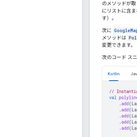
のメソッドが取
にリストに含ま
す）。
次に
GoogleMa
メソッドは
Pol
変更できます。
次のコード ス
Kotlin
Ja
// Instanti
val
polylin
.
add
(
La
.
add
(
La
.
add
(
La
.
add
(
La
.
add
(
La