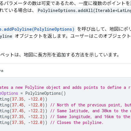
るパラメータの数は可変であるため、一度に複数のポイントを
れている場合は、
PolylineOptions.addAll(Iterable<LatLn
p.addPolyline(PolylineOptions)
を呼び出して、地図にポ
yline
オブジェクトを返します。ユーザーはこのオブジェクト
ニペットは、地図に長方形を追加する方法を示しています。
va
ates a new Polyline object and adds points to define a r
eOptions
=
PolylineOptions
()
tLng
(
37.35
,
-
122.0
))
tLng
(
37.45
,
-
122.0
))
// North of the previous point, bu
tLng
(
37.45
,
-
122.2
))
// Same latitude, and 30km to the 
tLng
(
37.35
,
-
122.2
))
// Same longitude, and 16km to the
tLng
(
37.35
,
-
122.0
))
// Closes the polyline.