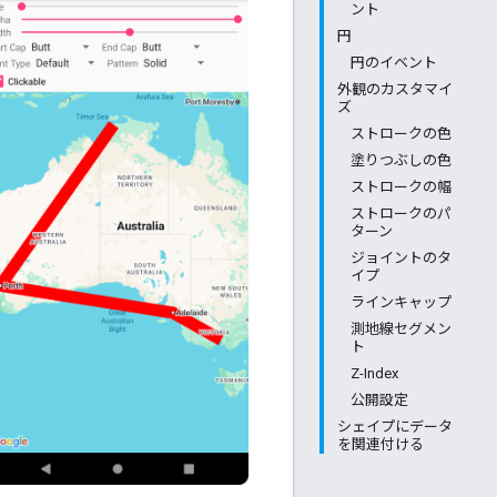
ント
円
円のイベント
外観のカスタマイ
ズ
ストロークの色
塗りつぶしの色
ストロークの幅
ストロークのパ
ターン
ジョイントのタ
イプ
ラインキャップ
測地線セグメン
ト
Z-Index
公開設定
シェイプにデータ
を関連付ける